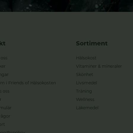
kt
Sortiment
 oss
Hälsokost
ker
Vitaminer & mineraler
ngar
Skönhet
m i Friends of Hälsokosten
Livsmedel
s oss
Träning
r
Wellness
mulär
Läkemedel
rågor
ort
pgiftspolicy