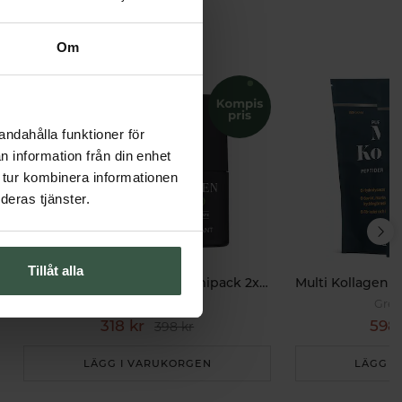
Om
andahålla funktioner för
n information från din enhet
 tur kombinera informationen
deras tjänster.
Tillåt alla
Deodorant for Men Ekonomipack 2x50ml
Sweden Eco
Grea
318 kr
598 
398 kr
LÄGG I VARUKORGEN
LÄGG I