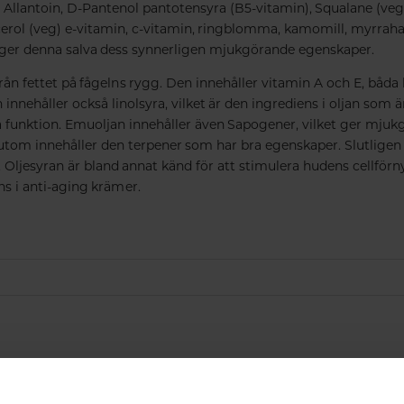
llantoin, D-Pantenol pantotensyra (B5-vitamin), Squalane (veg)
cerol (veg) e-vitamin, c-vitamin, ringblomma, kamomill, myrraha
l ger denna salva dess synnerligen mjukgörande egenskaper.
ån fettet på fågelns rygg. Den innehåller vitamin A och E, båda 
 innehåller också linolsyra, vilket är den ingrediens i oljan som är
funktion. Emuoljan innehåller även Sapogener, vilket ger mju
utom innehåller den terpener som har bra egenskaper.
Slutligen
. Oljesyran är bland annat känd för att stimulera hudens cellför
ns i anti-aging krämer.
Får vi föreslå