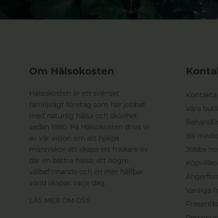
Om Hälsokosten
Konta
Hälsokosten är ett svenskt
Kontakta
familjeägt företag som har jobbat
Våra buti
med naturlig hälsa och skönhet
Behandli
sedan 1980. På Hälsokosten drivs vi
Bli medle
av vår vision om att hjälpa
människor att skapa ett friskare liv
Jobba ho
där en bättre hälsa, ett högre
Köpvillko
välbefinnande och en mer hållbar
Ångerfor
värld skapas varje dag.
Vanliga f
LÄS MER OM OSS
Presentk
Personup