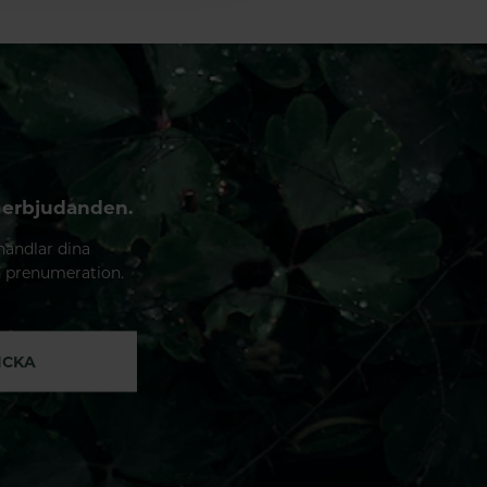
 erbjudanden.
handlar dina
n prenumeration.
ICKA