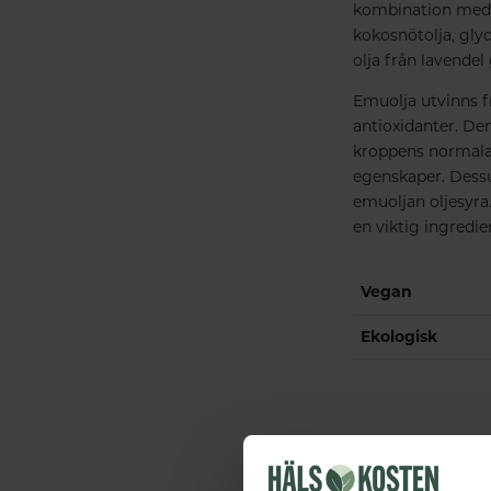
kombination med A
kokosnötolja, gly
olja från lavende
Emuolja utvinns fr
antioxidanter.
Den
kroppens normala 
egenskaper. Dess
emuoljan oljesyra
en viktig ingredie
Vegan
Ekologisk