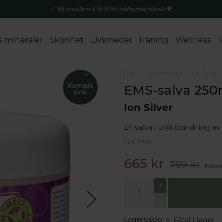
Bli medlem & få 10 % i välkomstrabatt 💚
& mineraler
Skönhet
Livsmedel
Träning
Wellness
Hem
Varumärken
Ion Silver
EMS-salva 250
Ion Silver
En salva i unik blandning av
Läs mer
665 kr
799 kr
Histor
Lagersaldo
:
Fåtal i lager