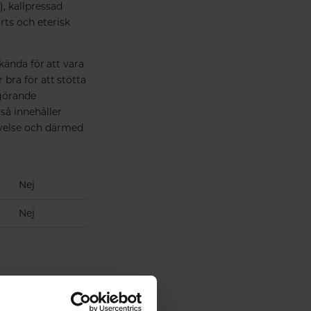
, kallpressad
rts och eterisk
kända för att vara
 bra för att stötta
kgörande
 så innehåller
nyelse och därmed
Nej
Nej