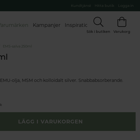
Kundtjänst
Hitta butik
Logga in
Varumärken
Kampanjer
Inspiration
Sök i butiken
Varukorg
EMS-salva 250ml
ml
 EMU-olja, MSM och kolloidalt silver. Snabbabsorberande.
ik
LÄGG I VARUKORGEN