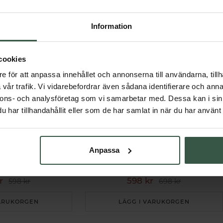
Andra köpte också
Information
cookies
e för att anpassa innehållet och annonserna till användarna, tillh
vår trafik. Vi vidarebefordrar även sådana identifierare och anna
nnons- och analysföretag som vi samarbetar med. Dessa kan i sin
har tillhandahållit eller som de har samlat in när du har använt 
Anpassa
Multi Kollagenpeptider I II III Ekonomipack 2x120k
Kollagenpeptider + Hyaluronsyra Ekonomipack 2x500g
Essentials
Great Essentials
r
598 kr
598 kr
698 kr
VARUKORGEN
LÄGG I VARUKORGEN