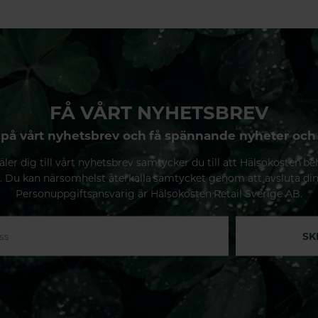
FÅ VÅRT NYHETSBREV
på vårt nyhetsbrev och få spännande nyheter och
ler dig till vårt nyhetsbrev samtycker du till att Hälsokosten be
. Du kan närsomhelst återkalla samtycket genom att avsluta di
Personuppgiftsansvarig är Hälsokosten Retail Sverige AB.
SK