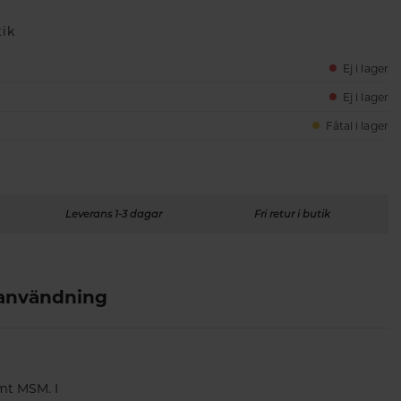
tik
Ej i lager
Ej i lager
Fåtal i lager
Leverans 1-3 dagar
Fri retur i butik
 användning
amt MSM. I