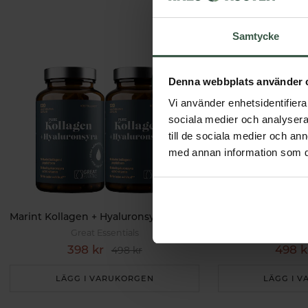
Samtycke
Denna webbplats använder 
Vi använder enhetsidentifierar
sociala medier och analysera 
till de sociala medier och a
med annan information som du 
Marint Kollagen + Hyaluronsyra Ekonomipack 2x120k
Great Essentials
Great 
398 kr
498 k
498 kr
LÄGG I VARUKORGEN
LÄGG I 