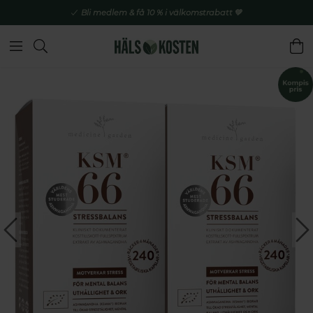
Bli medlem & få 10 % i välkomstrabatt 💚