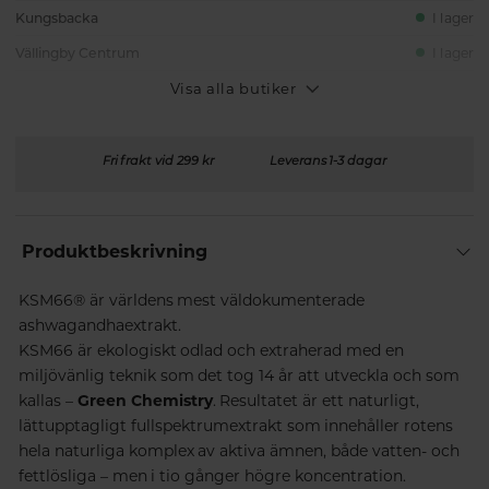
Kungsbacka
I lager
Vällingby Centrum
I lager
Visa alla butiker
Fri frakt vid 299 kr
Leverans 1-3 dagar
Produktbeskrivning
KSM66® är världens mest väldokumenterade
ashwagandhaextrakt.
KSM66 är ekologiskt odlad och extraherad med en
miljövänlig teknik som det tog 14 år att utveckla och som
kallas –
Green Chemistry
. Resultatet är ett naturligt,
lättupptagligt fullspektrumextrakt som innehåller rotens
hela naturliga komplex av aktiva ämnen, både vatten- och
fettlösliga – men i tio gånger högre koncentration.