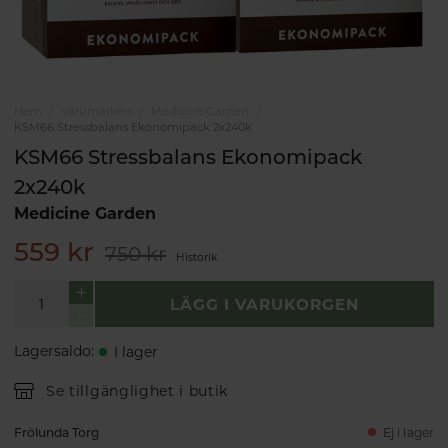
Hem
Varumärken
Medicine Garden
KSM66 Stressbalans Ekonomipack 2x240k
KSM66 Stressbalans Ekonomipack
2x240k
Medicine Garden
559 kr
750 kr
Historik
LÄGG I VARUKORGEN
Lagersaldo
:
I lager
Se tillgänglighet i butik
Frölunda Torg
Ej i lager