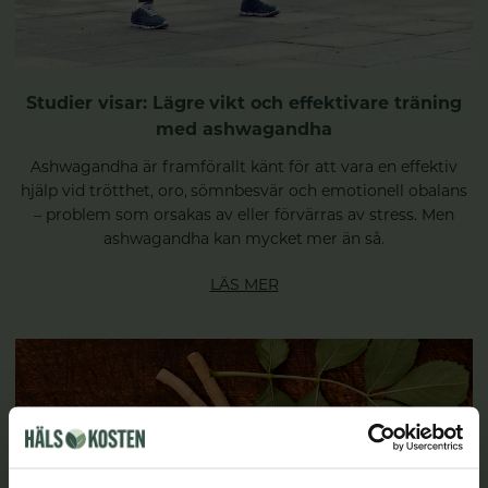
Studier visar: Lägre vikt och effektivare träning
med ashwagandha
Ashwagandha är framförallt känt för att vara en effektiv
hjälp vid trötthet, oro, sömnbesvär och emotionell obalans
– problem som orsakas av eller förvärras av stress. Men
ashwagandha kan mycket mer än så.
LÄS MER