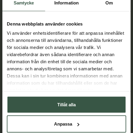
Samtycke
Information
Om
Denna webbplats använder cookies
Vi använder enhetsidentifierare för att anpassa innehållet
och annonserna till användarna, tillhandahålla funktioner
för sociala medier och analysera vår trafik. Vi
vidarebefordrar även sådana identifierare och annan
information från din enhet till de sociala medier och
Ashwagandha hjälper vid stress – det är bevisat
annons- och analysföretag som vi samarbetar med.
Ashwagandha är en av de viktigaste örterna inom
Dessa kan i sin tur kombinera informationen med annan
ayurvedisk medicin, med en dokumenterad användning i 4
information som du har tillhandahållit eller som de har
000 år. Örten används framförallt vid trötthet, fysisk och
samlat in när du har använt deras tjänster.
mental svaghet, dåligt minne, bristande sexuell lust och
hormonell obalans. Indikationsområden som vi idag vet
Tillåt alla
förvärras av stress och förhöjd kortisolnivå.
LÄS MER
Anpassa