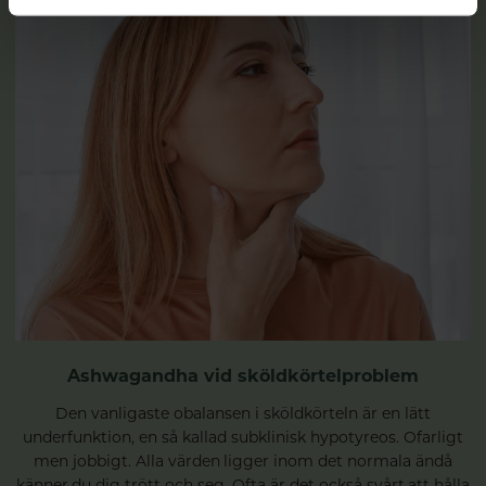
Ashwagandha vid sköldkörtelproblem
Den vanligaste obalansen i sköldkörteln är en lätt
underfunktion, en så kallad subklinisk hypotyreos. Ofarligt
men jobbigt. Alla värden ligger inom det normala ändå
känner du dig trött och seg. Ofta är det också svårt att hålla