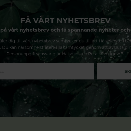
FÅ VÅRT NYHETSBREV
på vårt nyhetsbrev och få spännande nyheter och
ler dig till vårt nyhetsbrev samtycker du till att Hälsokosten be
. Du kan närsomhelst återkalla samtycket genom att avsluta di
Personuppgiftsansvarig är Hälsokosten Retail Sverige AB.
SK