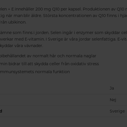
elen + E innehåller 200 mg Q10 per kapsel. Produktionen av Q10
tig när man blir äldre. Största koncentrationen av Q10 finns i hjä
rån ubikinon.
dämne som finns i jorden. Selen ingår i enzymer som skyddar ce
verkar med E-vitamin. I Sverige är våra jordar selenfattiga. E-vi
kyddar våra vävnader.
l bibehållandet av normalt hår och normala naglar
in bidrar till att skydda celler från oxidativ stress
ll immunsystemets normala funktion
Ja
Nej
nd
Sverige