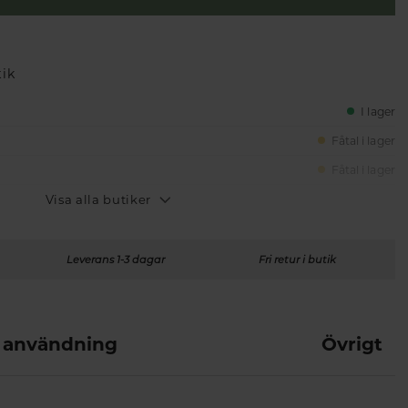
tik
I lager
Fåtal i lager
Fåtal i lager
Visa alla butiker
Leverans 1-3 dagar
Fri retur i butik
 användning
Övrigt