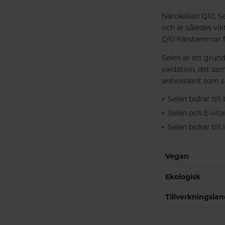
Närokällan Q10, S
och är således vik
Q10 härstammar f
Selen är ett grun
oxidation, det sam
antioxidant som s
Selen bidrar til
Selen och E-vitam
Selen bidrar ti
Vegan
Ekologisk
Tillverkningsla