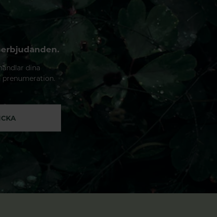
 erbjudanden.
handlar dina
n prenumeration.
ICKA