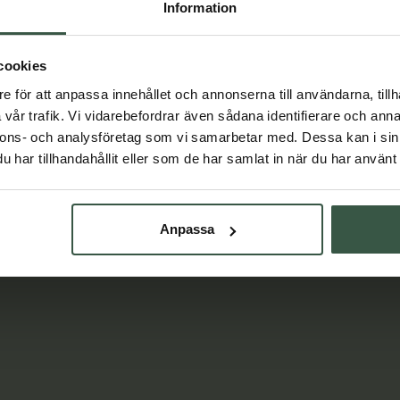
r
498 kr
598 kr
598 kr
Information
VARUKORGEN
LÄGG I VARUKORGEN
cookies
e för att anpassa innehållet och annonserna till användarna, tillh
vår trafik. Vi vidarebefordrar även sådana identifierare och anna
nnons- och analysföretag som vi samarbetar med. Dessa kan i sin
har tillhandahållit eller som de har samlat in när du har använt 
Lär dig mer
Anpassa