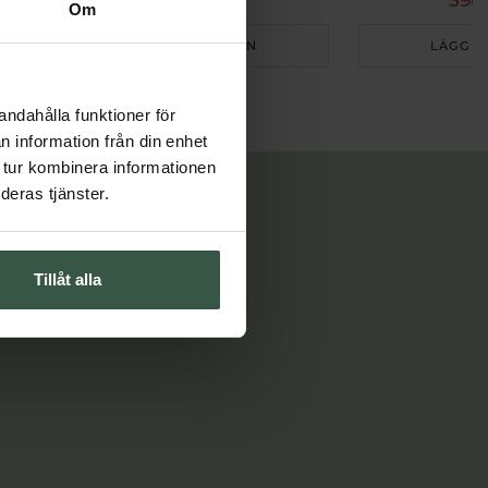
579 kr
398 
837 kr
Om
LÄGG I VARUKORGEN
LÄGG I
andahålla funktioner för
n information från din enhet
 tur kombinera informationen
deras tjänster.
Tillåt alla