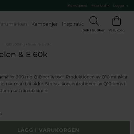
Kundtjänst
Hitta butik
Logga in
Varumärken
Kampanjer
Inspiration
Sök i butiken
Varukorg
n
Q10 200mg + Selen & E 60k
elen & E 60k
nnehåller 200 mg Q10 per kapsel. Produktionen av Q10 minskar
ig när man blir äldre. Största koncentrationen av Q10 finns i
rstammar från ubikinon.
ik
LÄGG I VARUKORGEN