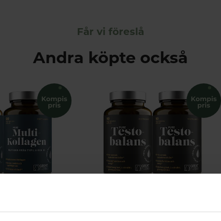
Får vi föreslå
Andra köpte också
Multi Kollagenpeptider I II III Ekonomipack 2x120k
Testobalans Ekonomipack 2x90k
Essentials
Great Essentials