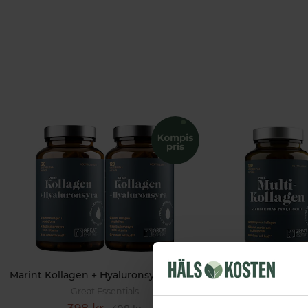
Marint Kollagen + Hyaluronsyra Ekonomipack 2x120k
Great Essentials
Great 