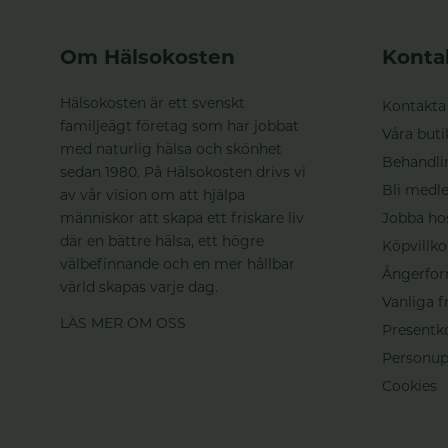
Om Hälsokosten
Konta
Hälsokosten är ett svenskt
Kontakta
familjeägt företag som har jobbat
Våra buti
med naturlig hälsa och skönhet
Behandli
sedan 1980. På Hälsokosten drivs vi
Bli medle
av vår vision om att hjälpa
människor att skapa ett friskare liv
Jobba ho
där en bättre hälsa, ett högre
Köpvillko
välbefinnande och en mer hållbar
Ångerfor
värld skapas varje dag.
Vanliga f
LÄS MER OM OSS
Presentk
Personup
Cookies