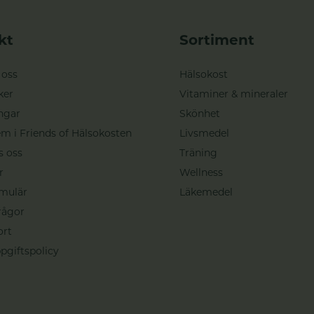
kt
Sortiment
 oss
Hälsokost
ker
Vitaminer & mineraler
ngar
Skönhet
m i Friends of Hälsokosten
Livsmedel
s oss
Träning
r
Wellness
mulär
Läkemedel
rågor
ort
pgiftspolicy