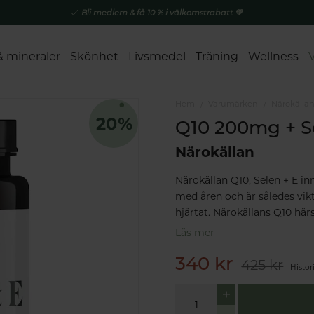
Bli medlem & få 10 % i välkomstrabatt 💚
& mineraler
Skönhet
Livsmedel
Träning
Wellness
Hem
Varumärken
Närokälla
Q10 200mg + S
Närokällan
Närokällan Q10, Selen + E i
med åren och är således vikt
hjärtat. Närokällans Q10 hä
Läs mer
340 kr
425 kr
Histor