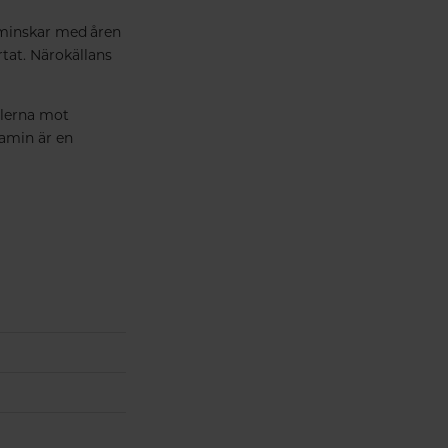
 minskar med åren
rtat.
Närokällans
llerna mot
tamin är en