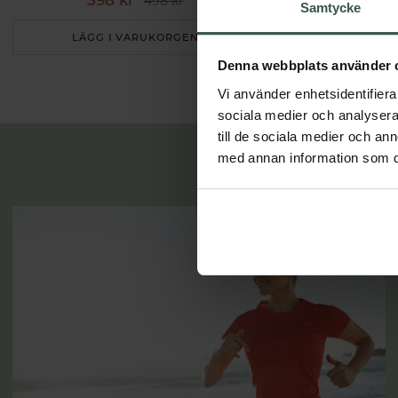
398 kr
498 k
498 kr
Samtycke
LÄGG I VARUKORGEN
LÄGG I 
Denna webbplats använder 
Vi använder enhetsidentifierar
sociala medier och analysera 
till de sociala medier och a
med annan information som du 