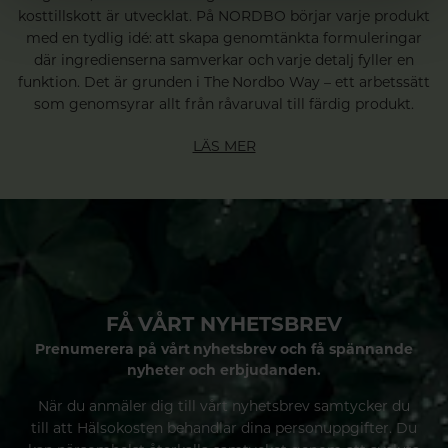
kosttillskott är utvecklat. På NORDBO börjar varje produkt
med en tydlig idé: att skapa genomtänkta formuleringar
där ingredienserna samverkar och varje detalj fyller en
funktion. Det är grunden i The Nordbo Way – ett arbetssätt
som genomsyrar allt från råvaruval till färdig produkt.
LÄS MER
FÅ VÅRT NYHETSBREV
Prenumerera på vårt nyhetsbrev och få spännande
nyheter och erbjudanden.
När du anmäler dig till vårt nyhetsbrev samtycker du
till att Hälsokosten behandlar dina personuppgifter. Du