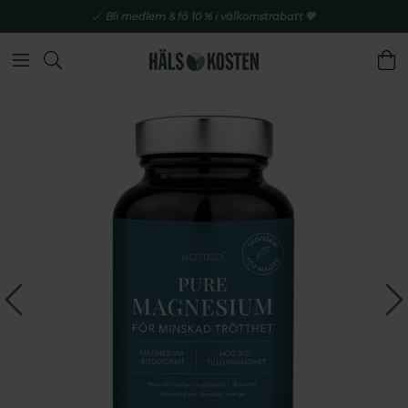
Bli medlem & få 10 % i välkomstrabatt 💚