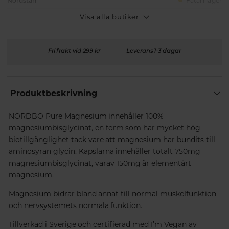
Nordstan
Fåtal i lager
Visa alla butiker
Fri frakt vid 299 kr
Leverans 1-3 dagar
Produktbeskrivning
NORDBO Pure Magnesium innehåller 100%
magnesiumbisglycinat, en form som har mycket hög
biotillgänglighet tack vare att magnesium har bundits till
aminosyran glycin. Kapslarna innehåller totalt 750mg
magnesiumbisglycinat, varav 150mg är elementärt
magnesium.
Magnesium bidrar bland annat till normal muskelfunktion
och nervsystemets normala funktion.
Tillverkad i Sverige och certifierad med I’m Vegan av