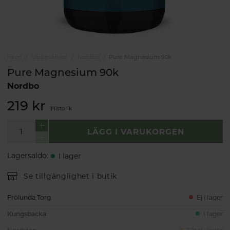
Hem
Varumärken
Nordbo
Pure Magnesium 90k
Pure Magnesium 90k
Nordbo
219 kr
Historik
LÄGG I VARUKORGEN
Lagersaldo
:
I lager
Se tillgänglighet i butik
Frölunda Torg
Ej i lager
Kungsbacka
I lager