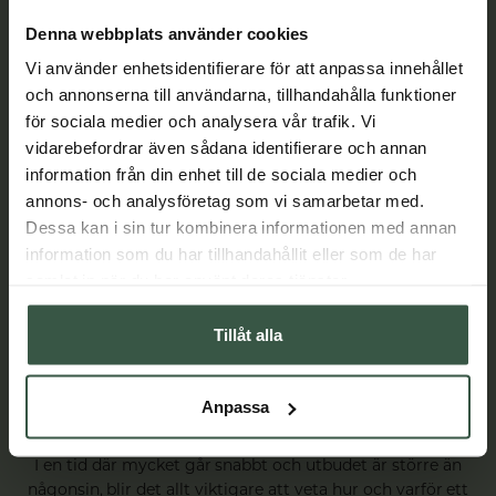
Denna webbplats använder cookies
Vi använder enhetsidentifierare för att anpassa innehållet
och annonserna till användarna, tillhandahålla funktioner
för sociala medier och analysera vår trafik. Vi
vidarebefordrar även sådana identifierare och annan
information från din enhet till de sociala medier och
annons- och analysföretag som vi samarbetar med.
Dessa kan i sin tur kombinera informationen med annan
information som du har tillhandahållit eller som de har
samlat in när du har använt deras tjänster.
Tillåt alla
The Nordbo Way - när varje ingrediens har ett
Anpassa
syfte
I en tid där mycket går snabbt och utbudet är större än
någonsin, blir det allt viktigare att veta hur och varför ett