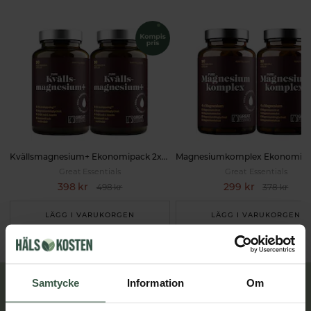
Kvällsmagnesium+ Ekonomipack 2x90k
Great Essentials
Great Essentials
398 kr
299 kr
498 kr
378 kr
LÄGG I VARUKORGEN
LÄGG I VARUKORGEN
Samtycke
Information
Om
Lär dig mer