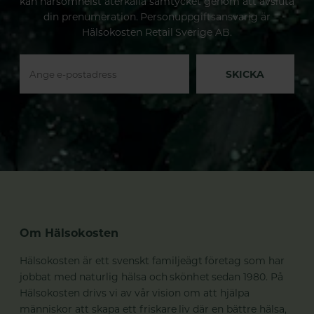
kan närsomhelst återkalla samtycket genom att avsluta
din prenumeration. Personuppgiftsansvarig är
Hälsokosten Retail Sverige AB.
SKICKA
Om Hälsokosten
Hälsokosten är ett svenskt familjeägt företag som har
jobbat med naturlig hälsa och skönhet sedan 1980. På
Hälsokosten drivs vi av vår vision om att hjälpa
människor att skapa ett friskare liv där en bättre hälsa,