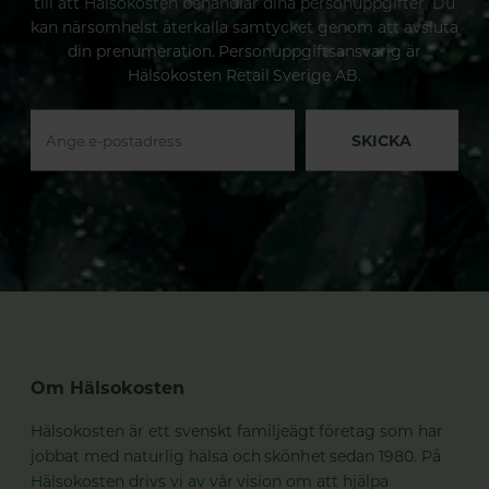
till att Hälsokosten behandlar dina personuppgifter. Du
kan närsomhelst återkalla samtycket genom att avsluta
din prenumeration. Personuppgiftsansvarig är
Hälsokosten Retail Sverige AB.
SKICKA
Om Hälsokosten
Hälsokosten är ett svenskt familjeägt företag som har
jobbat med naturlig hälsa och skönhet sedan 1980. På
Hälsokosten drivs vi av vår vision om att hjälpa