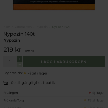
Hem
Varumärken
Nypozin
Nypozin 140t
Nypozin 140t
Nypozin
219 kr
Historik
LÄGG I VARUKORGEN
Lagersaldo
:
Fåtal i lager
Se tillgänglighet i butik
Fruängen
Ej i lager
Frölunda Torg
Fåtal i lager