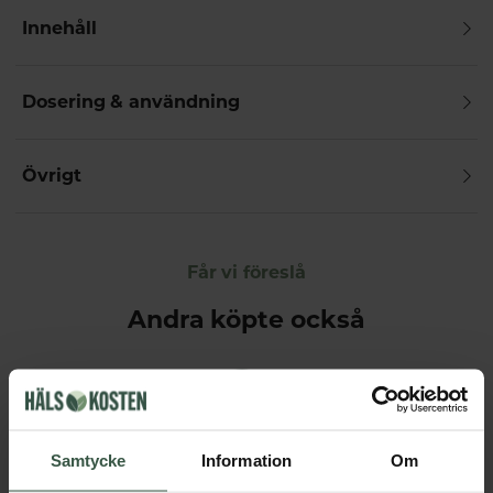
Innehåll
Dosering & användning
Övrigt
Får vi föreslå
Andra köpte också
Samtycke
Information
Om