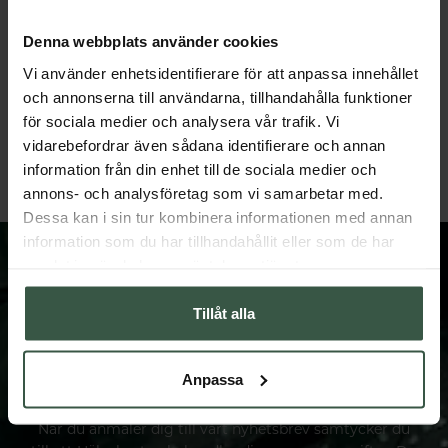
Denna webbplats använder cookies
Vi använder enhetsidentifierare för att anpassa innehållet
Marint Kollagen + Hyaluronsyra Ekonomipack 2x120k
Testobalans Ekonomipack 2x
och annonserna till användarna, tillhandahålla funktioner
Great Essentials
Great Essentials
för sociala medier och analysera vår trafik. Vi
398 kr
498 kr
498 kr
598 kr
vidarebefordrar även sådana identifierare och annan
information från din enhet till de sociala medier och
LÄGG I VARUKORGEN
LÄGG I VARUKORGEN
annons- och analysföretag som vi samarbetar med.
Dessa kan i sin tur kombinera informationen med annan
information som du har tillhandahållit eller som de har
samlat in när du har använt deras tjänster.
Tillåt alla
FÅ VÅRT NYHETSBREV
Prenumerera på vårt nyhetsbrev och få spännande
Anpassa
nyheter och erbjudanden.
När du anmäler dig till vårt nyhetsbrev samtycker du