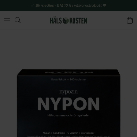
Bli medlem & få 10 % i välkomstrabatt 💚