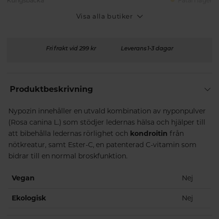
Kungsbacka
Fåtal i lager
Visa alla butiker
Fri frakt vid 299 kr
Leverans 1-3 dagar
Produktbeskrivning
Nypozin innehåller en utvald kombination av nyponpulver
(Rosa canina L.) som stödjer ledernas hälsa och hjälper till
att bibehålla ledernas rörlighet och
kondroitin
från
nötkreatur, samt Ester-C, en patenterad C-vitamin som
bidrar till en normal broskfunktion.
Vegan
Nej
Ekologisk
Nej