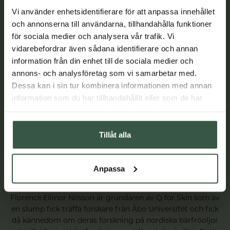
Vi använder enhetsidentifierare för att anpassa innehållet
och annonserna till användarna, tillhandahålla funktioner
för sociala medier och analysera vår trafik. Vi
vidarebefordrar även sådana identifierare och annan
information från din enhet till de sociala medier och
annons- och analysföretag som vi samarbetar med.
Dessa kan i sin tur kombinera informationen med annan
information som du har tillhandahållit eller som de har
samlat in när du har använt deras tjänster.
Tillåt alla
Anpassa
Historien som ledde till Q for Skin
Florence Ellinor Nilsson är grundaren av Q for Skin som av
en slump fick träffa forskare från Åbo Universitet och fick
då kännedom om deras forskning på nordiska bärfröoljor