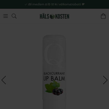
Bli medlem & få 10 % i välkomstrabatt 💚