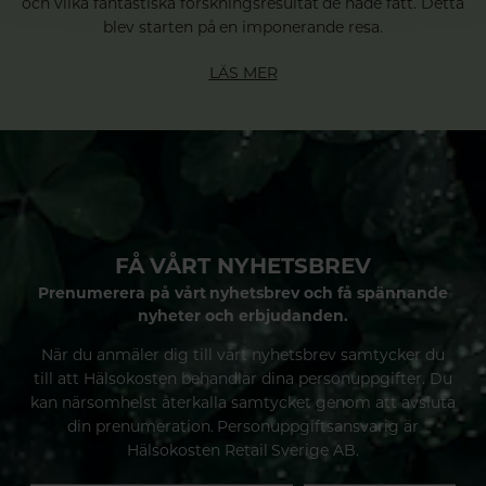
och vilka fantastiska forskningsresultat de hade fått. Detta
blev starten på en imponerande resa.
LÄS MER
FÅ VÅRT NYHETSBREV
Prenumerera på vårt nyhetsbrev och få spännande
nyheter och erbjudanden.
När du anmäler dig till vårt nyhetsbrev samtycker du
till att Hälsokosten behandlar dina personuppgifter. Du
kan närsomhelst återkalla samtycket genom att avsluta
din prenumeration. Personuppgiftsansvarig är
Hälsokosten Retail Sverige AB.