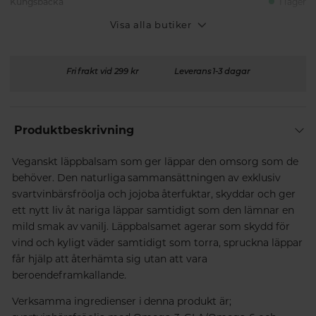
Kungsbacka
I lager
Visa alla butiker
Fri frakt vid 299 kr
Leverans 1-3 dagar
Produktbeskrivning
Veganskt läppbalsam som ger läppar den omsorg som de
behöver. Den naturliga sammansättningen av exklusiv
svartvinbärsfröolja och jojoba återfuktar, skyddar och ger
ett nytt liv åt nariga läppar samtidigt som den lämnar en
mild smak av vanilj. Läppbalsamet agerar som skydd för
vind och kyligt väder samtidigt som torra, spruckna läppar
får hjälp att återhämta sig utan att vara
beroendeframkallande.
Verksamma ingredienser i denna produkt är;