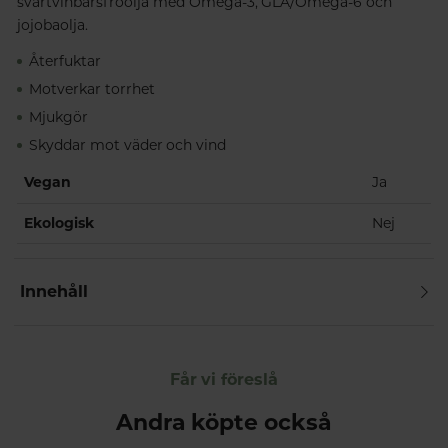
svartvinbärsfröolja med Omega-3, GLA/Omega-6 och
jojobaolja.
Återfuktar
Motverkar torrhet
Mjukgör
Skyddar mot väder och vind
Vegan
Ja
Ekologisk
Nej
Innehåll
Får vi föreslå
Andra köpte också