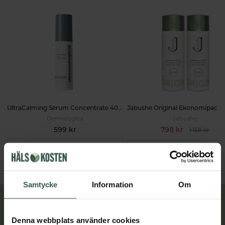
UltraCalming Serum Concentrate 40ml
Dermalogica
Jabushe
599 kr
798 kr
1 158 kr
LÄGG I VARUKORGEN
LÄGG I VARUKORGEN
Samtycke
Information
Om
Lär dig mer
Denna webbplats använder cookies