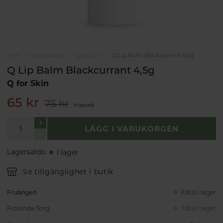
Hem
Varumärken
Q for Skin
Q Lip Balm Blackcurrant 4,5g
Q Lip Balm Blackcurrant 4,5g
Q for Skin
65 kr
75 kr
Historik
LÄGG I VARUKORGEN
Lagersaldo
:
I lager
Se tillgänglighet i butik
Fruängen
Fåtal i lager
Frölunda Torg
Fåtal i lager