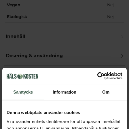
Vegan
Nej
Ekologisk
Nej
Innehåll
Dosering & användning
Får vi föreslå
Samtycke
Information
Om
Andra köpte också
Denna webbplats använder cookies
Vi använder enhetsidentifierare för att anpassa innehållet
och annonserna till användarna, tillhandahålla funktioner