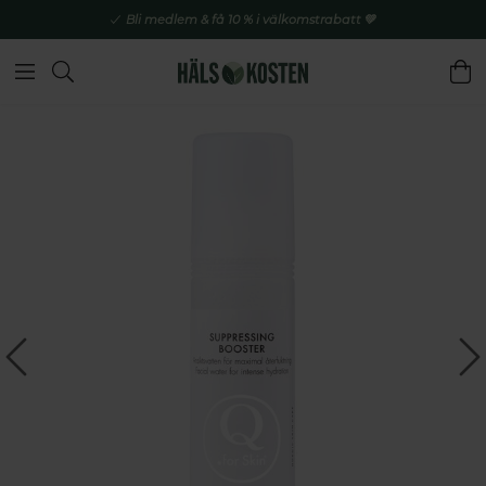
Bli medlem & få 10 % i välkomstrabatt 💚