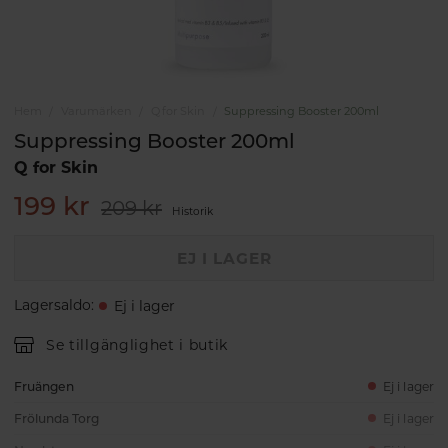
Hem
Varumärken
Q for Skin
Suppressing Booster 200ml
Suppressing Booster 200ml
Q for Skin
199 kr
209 kr
Historik
EJ I LAGER
Lagersaldo
:
Ej i lager
Se tillgänglighet i butik
Fruängen
Ej i lager
Frölunda Torg
Ej i lager