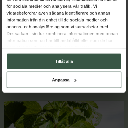
för sociala medier och analysera vår trafik. Vi
vidarebefordrar även sådana identifierare och annan
information från din enhet till de sociala medier och
annons- och analysföretag som vi samarbetar med.
Dessa kan i sin tur kombinera informationen med annan
UltraCalming Serum Concentrate 40ml
Dermalogica
Jabushe
information som du har tillhandahållit eller som de har
599 kr
798 kr
1 158 kr
samlat in när du har använt deras tjänster.
LÄGG I VARUKORGEN
LÄGG I VARUKORGEN
Tillåt alla
Anpassa
Lär dig mer