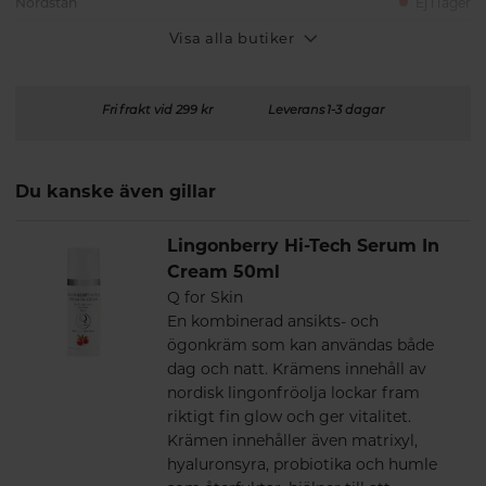
Nordstan
Ej i lager
Visa alla butiker
Fri frakt vid 299 kr
Leverans 1-3 dagar
Du kanske även gillar
Lingonberry Hi-Tech Serum In
Cream 50ml
Q for Skin
En kombinerad ansikts- och
ögonkräm som kan användas både
dag och natt. Krämens innehåll av
nordisk lingonfröolja lockar fram
riktigt fin glow och ger vitalitet.
Krämen innehåller även matrixyl,
hyaluronsyra, probiotika och humle