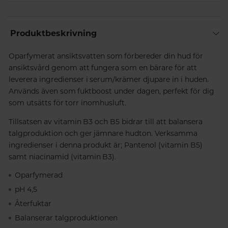
Produktbeskrivning
Oparfymerat ansiktsvatten som förbereder din hud för
ansiktsvård genom att fungera som en bärare för att
leverera ingredienser i serum/krämer djupare in i huden.
Används även som fuktboost under dagen, perfekt för dig
som utsätts för torr inomhusluft.
Tillsatsen av vitamin B3 och B5 bidrar till att balansera
talgproduktion och ger jämnare hudton. Verksamma
ingredienser i denna produkt är; Pantenol (vitamin B5)
samt niacinamid (vitamin B3).
Oparfymerad
pH 4,5
Återfuktar
Balanserar talgproduktionen