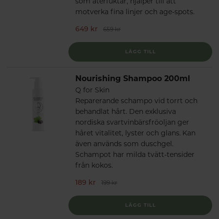
som återfuktar, hjälper till att
motverka fina linjer och age-spots.
649 kr
659 kr
LÄGG TILL
Nourishing Shampoo 200ml
Q for Skin
Reparerande schampo vid torrt och
behandlat hårt. Den exklusiva
nordiska svartvinbärsfröoljan ger
håret vitalitet, lyster och glans. Kan
även används som duschgel.
Schampot har milda tvätt-tensider
från kokos.
189 kr
199 kr
LÄGG TILL