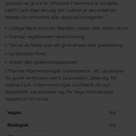
fytosom av grönt te. Eftersom FiberMend är smaklös,
luktfri, och löser den sig lätt i vatten är den enkel att
blanda i en smoothie eller dryck på morgonen.
Lösliga fibrer som lätt blandas i vatten eller annan dryck
Främjar regelbunden tarmtömning
Tåls av de flesta utan att ge kramper eller gasbildning
Synbiotiska fibrer
Stöder den glykemiska balansen
I Thornes FiberMend ingår Greenselect® , ett varumärke
för grönt te-fytosom samt Leucoselect, båda reg. för
Indena S.p.A. I Fibermend ingår Sunfiber® AG och
ResistAid®, varumärken reg. för Taiyo International
respektive för Lonza.
Vegan
Nej
Ekologisk
Nej