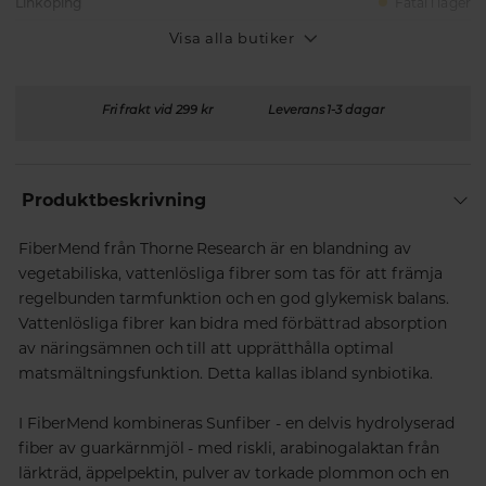
Linköping
Fåtal i lager
Visa alla butiker
Fri frakt vid 299 kr
Leverans 1-3 dagar
Produktbeskrivning
FiberMend från Thorne Research är en blandning av
vegetabiliska, vattenlösliga fibrer som tas för att främja
regelbunden tarmfunktion och en god glykemisk balans.
Vattenlösliga fibrer kan bidra med förbättrad absorption
av näringsämnen och till att upprätthålla optimal
matsmältningsfunktion. Detta kallas ibland synbiotika.
I FiberMend kombineras Sunfiber - en delvis hydrolyserad
fiber av guarkärnmjöl - med riskli, arabinogalaktan från
lärkträd, äppelpektin, pulver av torkade plommon och en