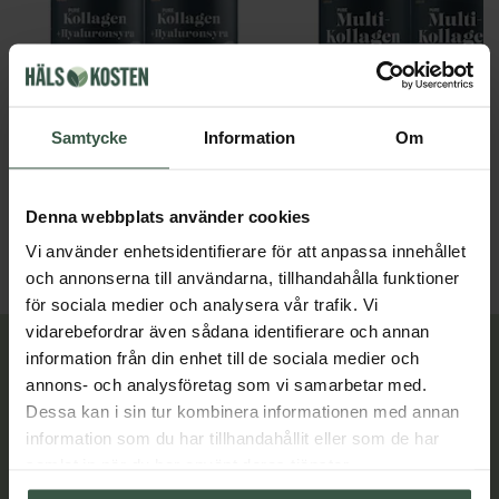
Samtycke
Information
Om
Marint Kollagen + Hyaluronsyra Ekonomipack 2x120k
Great Essentials
Great Essentials
398 kr
498 kr
498 kr
598 kr
Denna webbplats använder cookies
LÄGG I VARUKORGEN
LÄGG I VARUKORGEN
Vi använder enhetsidentifierare för att anpassa innehållet
och annonserna till användarna, tillhandahålla funktioner
för sociala medier och analysera vår trafik. Vi
vidarebefordrar även sådana identifierare och annan
information från din enhet till de sociala medier och
Lär dig mer
annons- och analysföretag som vi samarbetar med.
Dessa kan i sin tur kombinera informationen med annan
information som du har tillhandahållit eller som de har
samlat in när du har använt deras tjänster.