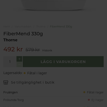
Hem
Varumärken
Thorne
FiberMend 330g
FiberMend 330g
Thorne
492 kr
579 kr
Historik
LÄGG I VARUKORGEN
Lagersaldo
:
Fåtal i lager
Se tillgänglighet i butik
Fruängen
Fåtal i lager
Frölunda Torg
Ej i lager