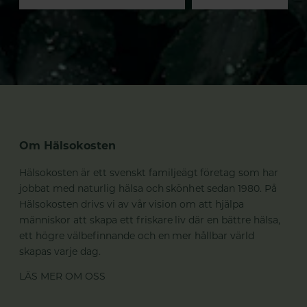
Om Hälsokosten
Hälsokosten är ett svenskt familjeägt företag som har
jobbat med naturlig hälsa och skönhet sedan 1980. På
Hälsokosten drivs vi av vår vision om att hjälpa
människor att skapa ett friskare liv där en bättre hälsa,
ett högre välbefinnande och en mer hållbar värld
skapas varje dag.
LÄS MER OM OSS