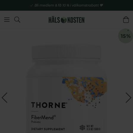
Bli medlem & få 10 % i välkomstrabatt 💚