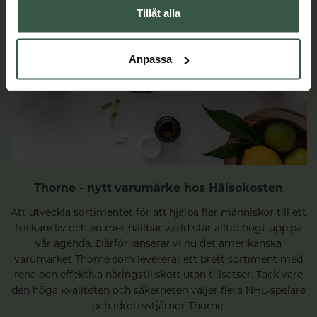
Tillåt alla
Anpassa
Thorne - nytt varumärke hos Hälsokosten
Att utveckla sortimentet för att hjälpa fler människor till ett
friskare liv och en mer hållbar värld står alltid högt upp på
vår agenda. Därför lanserar vi nu det amerikanska
varumärket Thorne som levererar ett brett sortiment med
rena och effektiva näringstillskott utan tillsatser. Tack vare
den höga kvaliteten och säkerheten väljer flera NHL-spelare
och idrottsstjärnor Thorne.