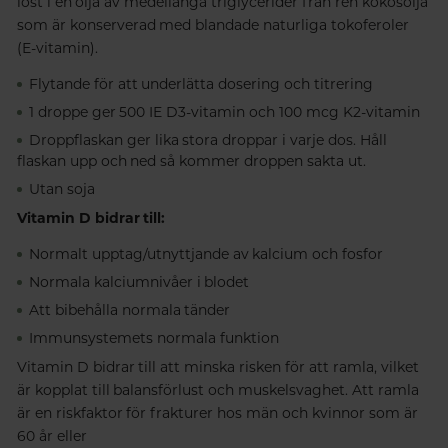
löst i en olja av medellånga triglycerider från ren kokosolja
som är konserverad med blandade naturliga tokoferoler
(E-vitamin).
Flytande för att underlätta dosering och titrering
1 droppe ger 500 IE D3-vitamin och 100 mcg K2-vitamin
Droppflaskan ger lika stora droppar i varje dos. Håll
flaskan upp och ned så kommer droppen sakta ut.
Utan soja
Vitamin D bidrar till:
Normalt upptag/utnyttjande av kalcium och fosfor
Normala kalciumnivåer i blodet
Att bibehålla normala tänder
Immunsystemets normala funktion
Vitamin D bidrar till att minska risken för att ramla, vilket
är kopplat till balansförlust och muskelsvaghet. Att ramla
är en riskfaktor för frakturer hos män och kvinnor som är
60 år eller