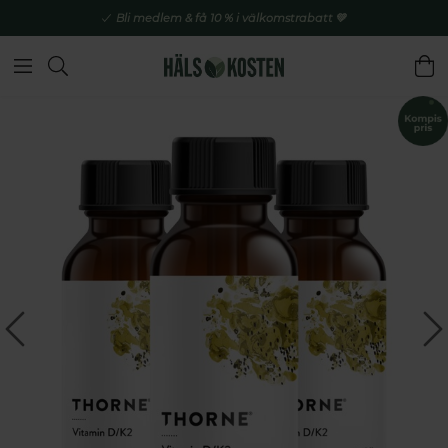
Bli medlem & få 10 % i välkomstrabatt 💚