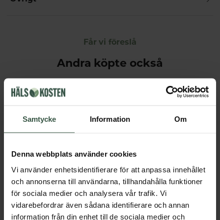
Får vi föreslå
Andra köpte också
Samtycke
Information
Om
Denna webbplats använder cookies
Vi använder enhetsidentifierare för att anpassa innehållet
och annonserna till användarna, tillhandahålla funktioner
Kvällsmagnesium+ Ekonomipack 2x90k
Great Essentials
Great Essentials
för sociala medier och analysera vår trafik. Vi
398 kr
299 kr
498 kr
378 kr
vidarebefordrar även sådana identifierare och annan
information från din enhet till de sociala medier och