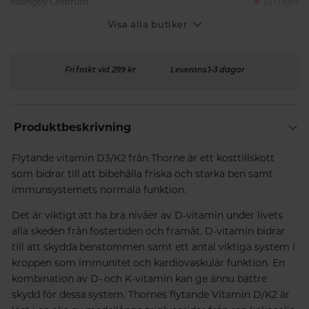
Vällingby Centrum
Ej i lager
Visa alla butiker
Fri frakt vid 299 kr
Leverans 1-3 dagar
Produktbeskrivning
Flytande vitamin D3/K2 från Thorne är ett kosttillskott
som bidrar till att bibehålla friska och starka ben samt
immunsystemets normala funktion.
Det är viktigt att ha bra nivåer av D-vitamin under livets
alla skeden från fostertiden och framåt. D-vitamin bidrar
till att skydda benstommen samt ett antal viktiga system i
kroppen som immunitet och kardiovaskulär funktion. En
kombination av D- och K-vitamin kan ge ännu bättre
skydd för dessa system. Thornes flytande Vitamin D/K2 är