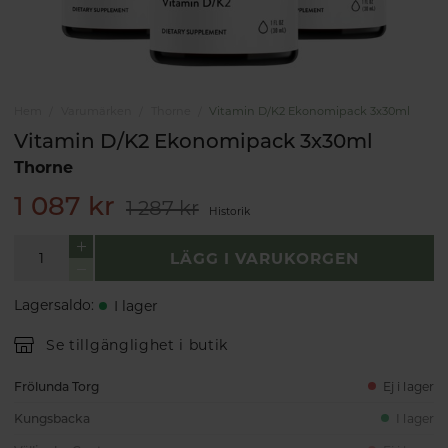
Hem
Varumärken
Thorne
Vitamin D/K2 Ekonomipack 3x30ml
Vitamin D/K2 Ekonomipack 3x30ml
Thorne
1 087 kr
1 287 kr
Historik
LÄGG I VARUKORGEN
Lagersaldo
:
I lager
Se tillgänglighet i butik
Frölunda Torg
Ej i lager
Kungsbacka
I lager