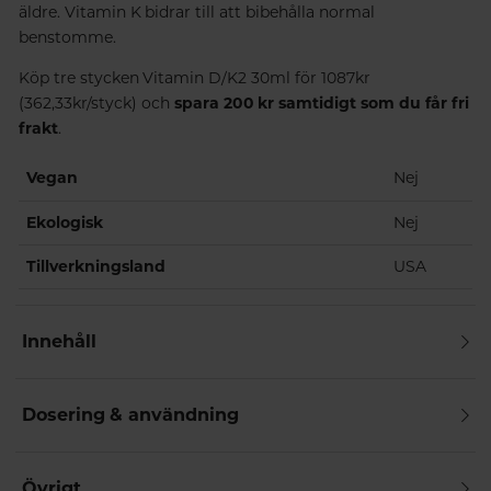
äldre. Vitamin K bidrar till att bibehålla normal
benstomme.
Köp tre stycken Vitamin D/K2 30ml för 1087kr
(362,33kr/styck) och
spara 200 kr samtidigt som du får fri
frakt
.
Vegan
Nej
Ekologisk
Nej
Tillverkningsland
USA
Innehåll
Dosering & användning
Övrigt