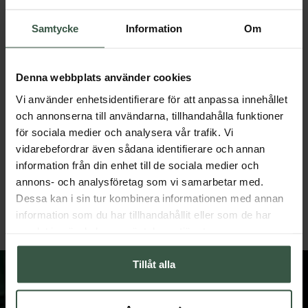
Samtycke
Information
Om
Denna webbplats använder cookies
Vi använder enhetsidentifierare för att anpassa innehållet
och annonserna till användarna, tillhandahålla funktioner
för sociala medier och analysera vår trafik. Vi
vidarebefordrar även sådana identifierare och annan
Testobalans Ekonomipack 2x90k
information från din enhet till de sociala medier och
Great Essentials
Great Essentials
annons- och analysföretag som vi samarbetar med.
498 kr
299 kr
598 kr
378 kr
Dessa kan i sin tur kombinera informationen med annan
LÄGG I VARUKORGEN
LÄGG I VARUKORGEN
information som du har tillhandahållit eller som de har
samlat in när du har använt deras tjänster.
Tillåt alla