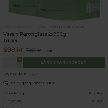
Hem
Varumärken
Tyngre
Vassle Päronglass 2x900g
Vassle Päronglass 2x900g
Tyngre
698 kr
798 kr
Historik
LÄGG I VARUKORGEN
Lagersaldo
:
I lager
Se tillgänglighet i butik
Frölunda Torg
Ej i lager
Kungsbacka
I lager