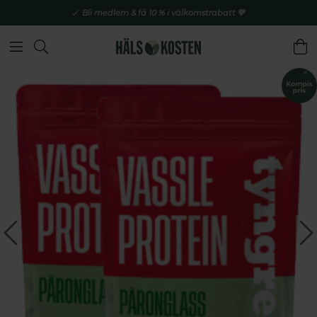
Bli medlem & få 10 % i välkomstrabatt 💚