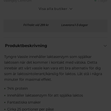
Vällingby Centrum
I lager
Visa alla butiker
Fri frakt vid 299 kr
Leverans 1-3 dagar
Produktbeskrivning
Tyngre Vassle innehåller laktasenzym som spjälkar
laktosen när det kommer i kontakt med vätska. Detta
innebär att vårt vassle kan vara ett bra alternativ för dig
som är laktosintolerant/känslig för laktos. Låt stå i några
minuter för maximal effekt.
74% protein
Innehåller laktasenzym för att spjälka laktos
Fantastiska smaker
Cirka 25 portioner per påse