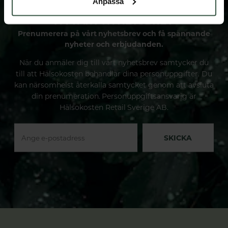
Anpassa
FÅ VÅRT NYHETSBREV
Prenumerera på vårt nyhetsbrev och få spännande
nyheter och erbjudanden.
När du anmäler dig till vårt nyhetsbrev samtycker du
till att Hälsokosten behandlar dina personuppgifter. Du
kan närsomhelst återkalla samtycket genom att avsluta
din prenumeration. Personuppgiftsansvarig är
Hälsokosten Retail Sverige AB.
SKICKA