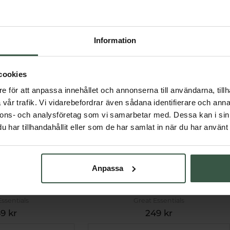
Får vi föreslå
Andra köpte också
Information
cookies
e för att anpassa innehållet och annonserna till användarna, tillh
vår trafik. Vi vidarebefordrar även sådana identifierare och anna
nnons- och analysföretag som vi samarbetar med. Dessa kan i sin
har tillhandahållit eller som de har samlat in när du har använt 
Anpassa
Gräsbetad 500g
Elektrolytpulver Naturell 250g
Essentials
Great Essentials
9 kr
249 kr