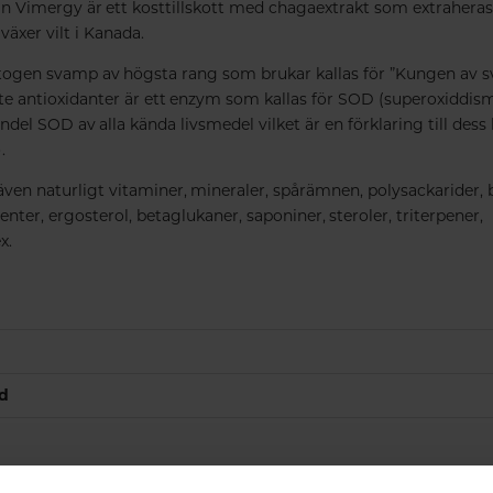
 Vimergy är ett kosttillskott med chagaextrakt som extraheras
växer vilt i Kanada.
ogen svamp av högsta rang som brukar kallas för ”Kungen av s
te antioxidanter är ett enzym som kallas för SOD (superoxiddis
ndel SOD av alla kända livsmedel vilket är en förklaring till de
.
ven naturligt vitaminer, mineraler, spårämnen, polysackarider, b
enter, ergosterol, betaglukaner, saponiner, steroler, triterpener,
x.
nd