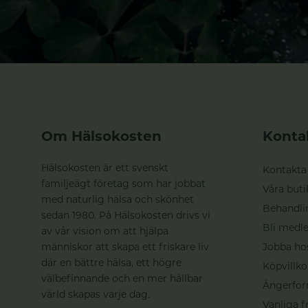
Om Hälsokosten
Konta
Hälsokosten är ett svenskt
Kontakta
familjeägt företag som har jobbat
Våra buti
med naturlig hälsa och skönhet
Behandli
sedan 1980. På Hälsokosten drivs vi
Bli medle
av vår vision om att hjälpa
människor att skapa ett friskare liv
Jobba ho
där en bättre hälsa, ett högre
Köpvillko
välbefinnande och en mer hållbar
Ångerfor
värld skapas varje dag.
Vanliga f