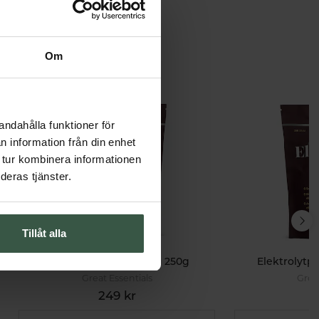
Om
andahålla funktioner för
n information från din enhet
 tur kombinera informationen
deras tjänster.
Tillåt alla
Elektrolytpulver Citron 250g
Elektrolytp
Great Essentials
Grea
249 kr