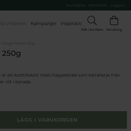
Kundtjänst
Hitta butik
Logga in
Varumärken
Kampanjer
Inspiration
Sök i butiken
Varukorg
Chaga Powder 250g
 250g
r ett kosttillskott med chagaextrakt som extraheras från
r vilt i Kanada.
LÄGG I VARUKORGEN