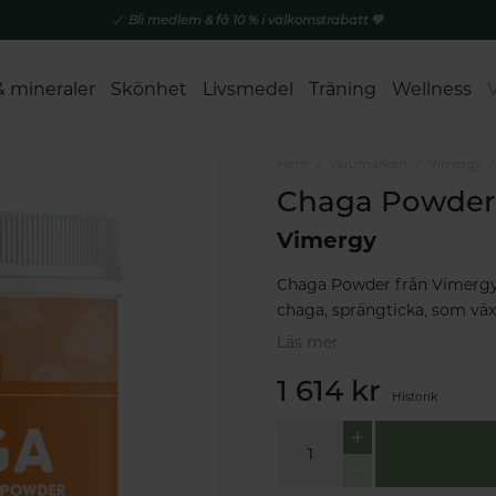
Bli medlem & få 10 % i välkomstrabatt 💚
& mineraler
Skönhet
Livsmedel
Träning
Wellness
Hem
Varumärken
Vimergy
Chaga Powder
Vimergy
Chaga Powder från Vimergy ä
chaga, sprängticka, som växe
Läs mer
1 614 kr
Historik