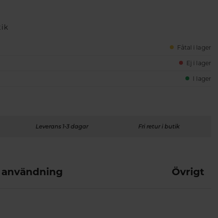
tik
Fåtal i lager
Ej i lager
I lager
Leverans 1-3 dagar
Fri retur i butik
 användning
Övrigt