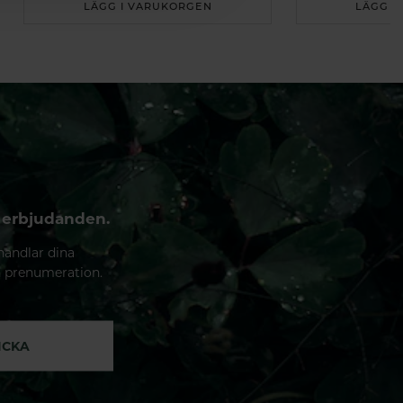
LÄGG I VARUKORGEN
LÄGG I
 erbjudanden.
handlar dina
n prenumeration.
ICKA