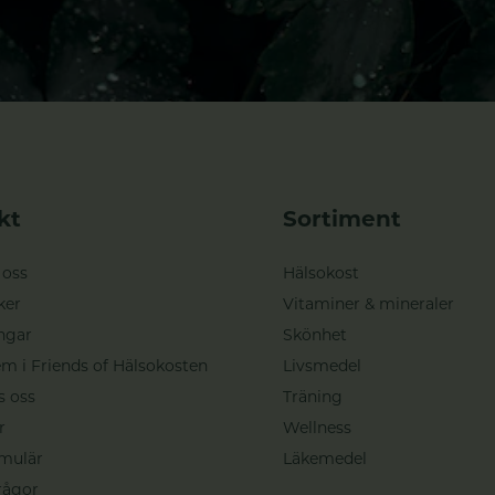
kt
Sortiment
 oss
Hälsokost
ker
Vitaminer & mineraler
ngar
Skönhet
m i Friends of Hälsokosten
Livsmedel
s oss
Träning
r
Wellness
mulär
Läkemedel
rågor