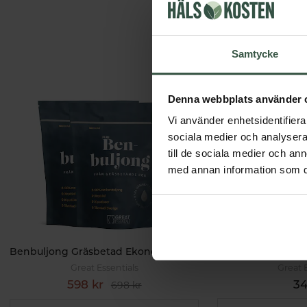
Samtycke
Denna webbplats använder 
Vi använder enhetsidentifierar
sociala medier och analysera 
till de sociala medier och a
med annan information som du 
Benbuljong Gräsbetad Ekonomipack 2x500g
Benbuljong 
Great Essentials
Great 
598 kr
34
698 kr