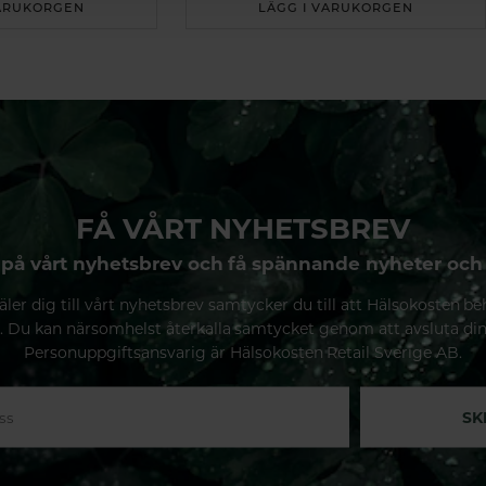
VARUKORGEN
LÄGG I VARUKORGEN
FÅ VÅRT NYHETSBREV
på vårt nyhetsbrev och få spännande nyheter och
ler dig till vårt nyhetsbrev samtycker du till att Hälsokosten be
. Du kan närsomhelst återkalla samtycket genom att avsluta di
Personuppgiftsansvarig är Hälsokosten Retail Sverige AB.
SK