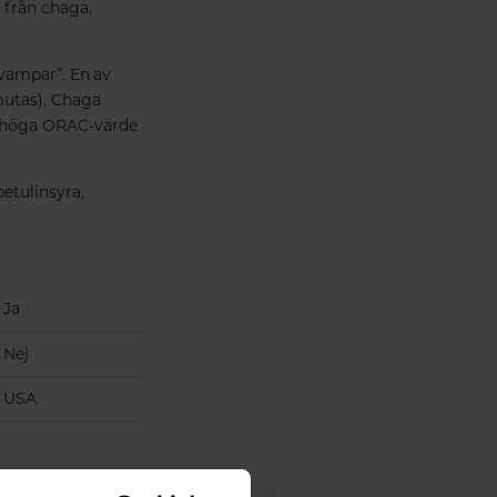
 från chaga,
vampar”. En av
mutas). Chaga
ss höga ORAC-värde
etulinsyra,
Ja
Nej
USA