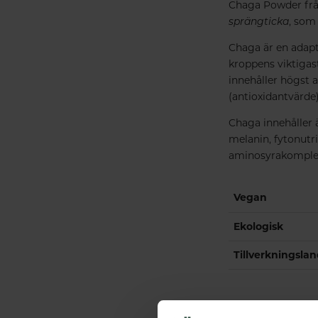
Chaga Powder från
sprängticka
, som 
Chaga är en adapt
kroppens viktigas
innehåller högst a
(antioxidantvärde)
Chaga innehåller ä
melanin, fytonutri
aminosyrakomple
Vegan
Ekologisk
Tillverkningsla