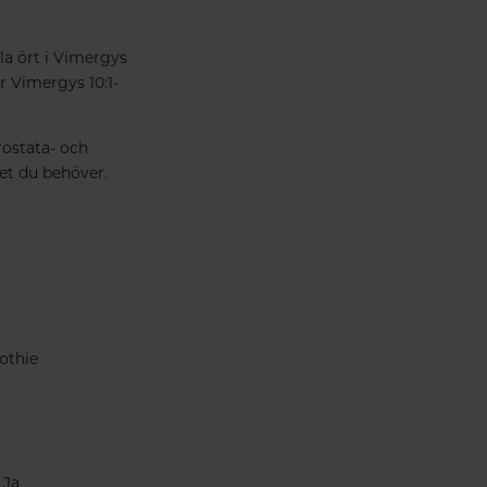
la ört i Vimergys
r Vimergys 10:1-
rostata- och
det du behöver.
oothie
Ja