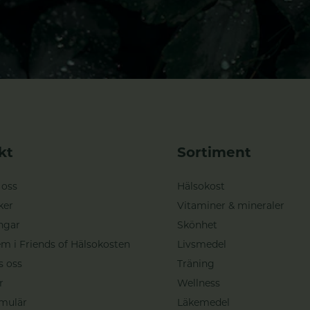
kt
Sortiment
 oss
Hälsokost
ker
Vitaminer & mineraler
ngar
Skönhet
m i Friends of Hälsokosten
Livsmedel
s oss
Träning
r
Wellness
mulär
Läkemedel