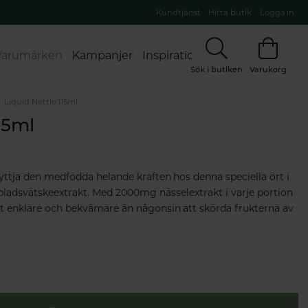
Kundtjänst
Hitta butik
Logga in
Varumärken
Kampanjer
Inspiration
Sök i butiken
Varukorg
Liquid Nettle 115ml
15ml
yttja den medfödda helande kraften hos denna speciella ört i
bladsvätskeextrakt. Med 2000mg nässelextrakt i varje portion
et enklare och bekvämare än någonsin att skörda frukterna av