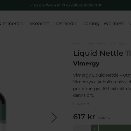
Bli medlem & få 10 % i välkomstrabatt 💚
& mineraler
Skönhet
Livsmedel
Träning
Wellness
Hem
Varumärken
Vimergy
Liquid Nettle 1
Vimergy
Vimergy Liquid Nettle – Utn
Vimergys alkoholfria nässle
gör Vimergys 10:1-extrakt d
denna ört.
Läs mer
617 kr
Historik