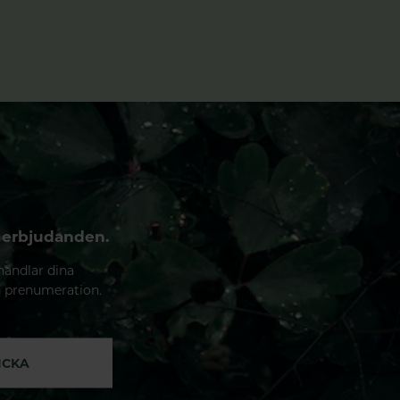
 erbjudanden.
handlar dina
n prenumeration.
ICKA