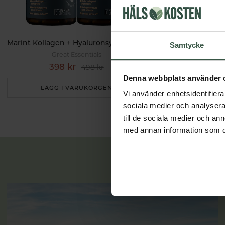
Marint Kollagen + Hyaluronsyra Ekonomipack 2x120k
Testobalans E
Samtycke
Great Essentials
Great 
398 kr
498 k
498 kr
Denna webbplats använder 
LÄGG I VARUKORGEN
LÄGG I 
Vi använder enhetsidentifierar
sociala medier och analysera 
till de sociala medier och a
med annan information som du 