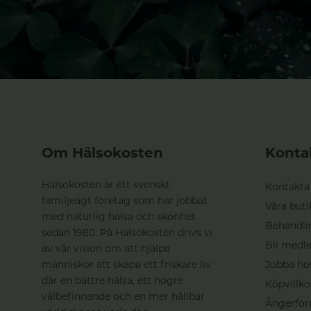
Om Hälsokosten
Konta
Hälsokosten är ett svenskt
Kontakta
familjeägt företag som har jobbat
Våra buti
med naturlig hälsa och skönhet
Behandli
sedan 1980. På Hälsokosten drivs vi
Bli medle
av vår vision om att hjälpa
människor att skapa ett friskare liv
Jobba ho
där en bättre hälsa, ett högre
Köpvillko
välbefinnande och en mer hållbar
Ångerfor