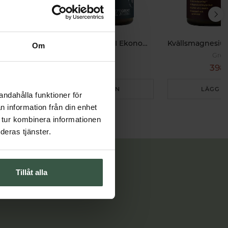
Multi Kollagenpeptider I II III Ekonomipack 2x120k
Om
Great Essentials
Grea
498 kr
398 
598 kr
LÄGG I VARUKORGEN
LÄGG I
andahålla funktioner för
n information från din enhet
 tur kombinera informationen
deras tjänster.
Tillåt alla