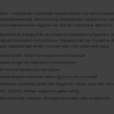
ttle – Utnyttja den medfödda helande kraften hos denna speciel
ebladsvätskeextrakt. Med 2000mg nässelextrakt i varje portion gö
re och bekvämare än någonsin att skörda frukterna av denna ört.
sselblad är många. Från att stödja ett hälsosamt urinsystem, p
 stödja ett hälsosamt immunförsvar, Nässelextrakt har mycket av 
ar nässelextrakt direkt i munnen eller i lite vatten eller juice.
ätska stöder hälsan i urinvägarna och prostatan
vätska stödjer ett hälsosamt immunsystem
olfri formel extraherad med vatten
ätska skapad med renat vatten, glycerin och citronsaft
tska kan användas direkt eller läggas till vatten, juice eller sm
enfri, GMO-fri, kosher, vegan och paleo-vänlig
 fyllnadsmedel, tillsatser, konstgjorda smaker eller smakämnen