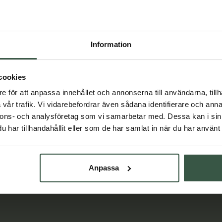
konomipack 2x90k
Lactovitalis Pro Ekonomipack 3x30k
Information
Essentials
Holistic
r
579 kr
598 kr
837 kr
cookies
VARUKORGEN
LÄGG I VARUKORGEN
e för att anpassa innehållet och annonserna till användarna, tillh
vår trafik. Vi vidarebefordrar även sådana identifierare och anna
nnons- och analysföretag som vi samarbetar med. Dessa kan i sin
har tillhandahållit eller som de har samlat in när du har använt 
Lär dig mer
Anpassa