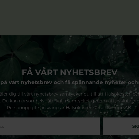
FÅ VÅRT NYHETSBREV
på vårt nyhetsbrev och få spännande nyheter och
ler dig till vårt nyhetsbrev samtycker du till att Hälsokosten be
. Du kan närsomhelst återkalla samtycket genom att avsluta di
Personuppgiftsansvarig är Hälsokosten Retail Sverige AB.
SK