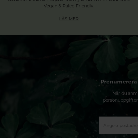
Vegan & Paleo Friendly.
LÄS MER
Prenumerera 
När du anmä
personuppgifter