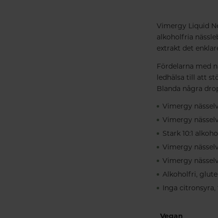
Vimergy Liquid Ne
alkoholfria nässl
extrakt det enkla
Fördelarna med nä
ledhälsa till att
Blanda några dropp
Vimergy nässelv
Vimergy nässel
Stark 10:1 alkoh
Vimergy nässelv
Vimergy nässelvä
Alkoholfri, glut
Inga citronsyra,
Vegan