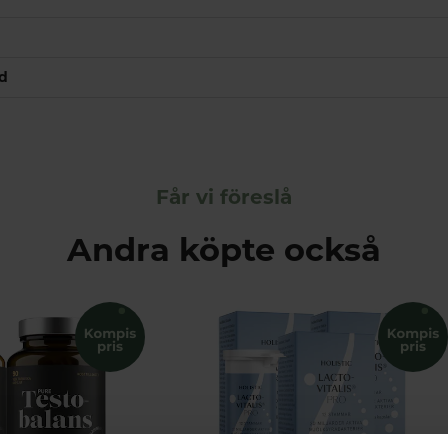
nd
Får vi föreslå
Andra köpte också