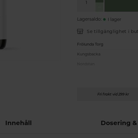
Lagersaldo
:
I lager
Se tillgänglighet i bu
Frölunda Torg
Kungsbacka
Nordstan
Fri frakt vid 299 kr
Innehåll
Dosering &