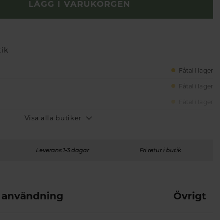
LÄGG I VARUKORGEN
tik
Fåtal i lager
Fåtal i lager
Fåtal i lager
Visa alla butiker
Leverans 1-3 dagar
Fri retur i butik
 användning
Övrigt