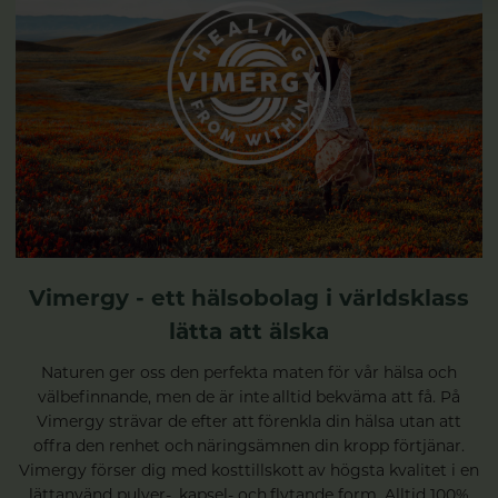
Vimergy - ett hälsobolag i världsklass
lätta att älska
Naturen ger oss den perfekta maten för vår hälsa och
välbefinnande, men de är inte alltid bekväma att få. På
Vimergy strävar de efter att förenkla din hälsa utan att
offra den renhet och näringsämnen din kropp förtjänar.
Vimergy förser dig med kosttillskott av högsta kvalitet i en
lättanvänd pulver-, kapsel- och flytande form. Alltid 100%