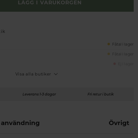
LÄGG I VARUKORGEN
tik
Fåtal i lager
Fåtal i lager
Ej i lager
Visa alla butiker
Leverans 1-3 dagar
Fri retur i butik
 användning
Övrigt