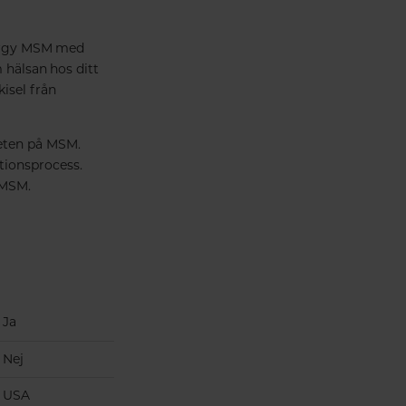
mergy MSM med
 hälsan hos ditt
isel från
eten på MSM.
tionsprocess.
 MSM.
Ja
Nej
USA