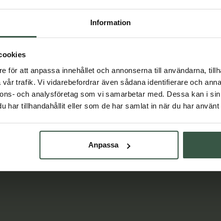
Essentials
Holistic
r
579 kr
598 kr
837 kr
Information
VARUKORGEN
LÄGG I VARUKORGEN
cookies
e för att anpassa innehållet och annonserna till användarna, tillh
vår trafik. Vi vidarebefordrar även sådana identifierare och anna
nnons- och analysföretag som vi samarbetar med. Dessa kan i sin
har tillhandahållit eller som de har samlat in när du har använt 
Lär dig mer
Anpassa