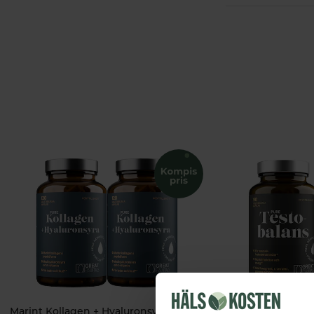
Marint Kollagen + Hyaluronsyra Ekonomipack 2x120k
Testobalans E