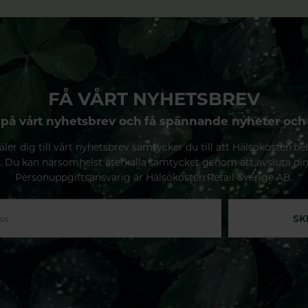
FÅ VÅRT NYHETSBREV
på vårt nyhetsbrev och få spännande nyheter och
ler dig till vårt nyhetsbrev samtycker du till att Hälsokosten be
. Du kan närsomhelst återkalla samtycket genom att avsluta di
Personuppgiftsansvarig är Hälsokosten Retail Sverige AB.
SK