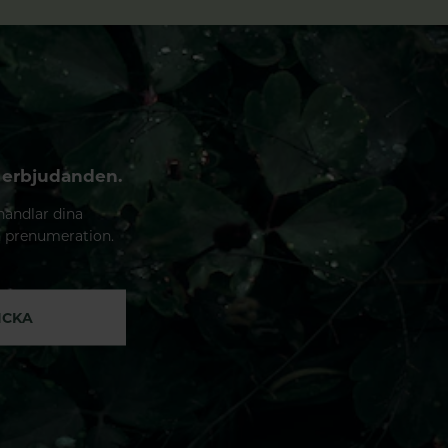
 erbjudanden.
handlar dina
n prenumeration.
ICKA