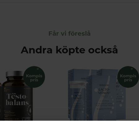
Får vi föreslå
Andra köpte också
konomipack 2x90k
Lactovitalis Pro Ekonomipack 3x30k