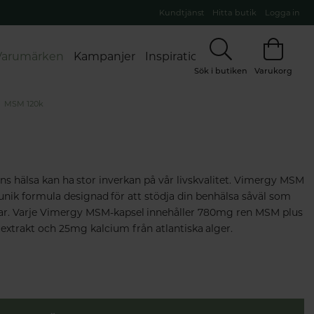
Kundtjänst
Hitta butik
Logga in
Varumärken
Kampanjer
Inspiration
Sök i butiken
Varukorg
MSM 120k
s hälsa kan ha stor inverkan på vår livskvalitet. Vimergy MSM
unik formula designad för att stödja din benhälsa såväl som
glar. Varje Vimergy MSM-kapsel innehåller 780mg ren MSM plus
xtrakt och 25mg kalcium från atlantiska alger.