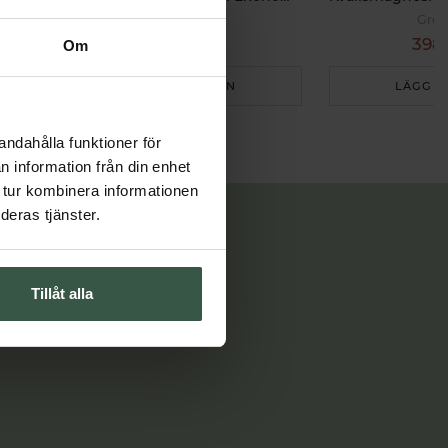
Great Essentials
Grea
498 kr
398 
598 kr
Om
LÄGG I VARUKORGEN
LÄGG I
andahålla funktioner för
n information från din enhet
 tur kombinera informationen
deras tjänster.
Tillåt alla