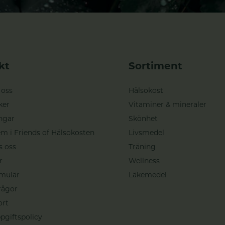
kt
Sortiment
 oss
Hälsokost
ker
Vitaminer & mineraler
ngar
Skönhet
m i Friends of Hälsokosten
Livsmedel
s oss
Träning
r
Wellness
mulär
Läkemedel
rågor
ort
pgiftspolicy