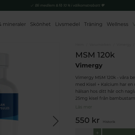
Bli medlem & få 10 % i välkomstrabatt 💚
& mineraler
Skönhet
Livsmedel
Träning
Wellness
Hem
Varumärken
Vimergy
MSM 120k
Vimergy
Vimergy MSM 120k - våra ben
med Kisel + Kalcium har en 
hälsan hos ditt hår och na
25mg kisel från bambustame
Läs mer
550 kr
Historik