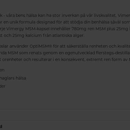
- våra bens hälsa kan ha stor inverkan på vår livskvalitet. Vi
r en unik formula designad för att stödja din benhälsa såväl som
arje Vimergy MSM-kapsel innehåller 780mg ren MSM plus 25mg k
 och 25mg kalcium från atlantiska alger.
lar använder OptiMSM® för att säkerställa renheten och kvalit
nda MSM som renats genom en egenutvecklad flerstegs-destilla
t orenheter och resulterar i en konsekvent, extremt ren form av
ben
naglars hälsa
der
nd