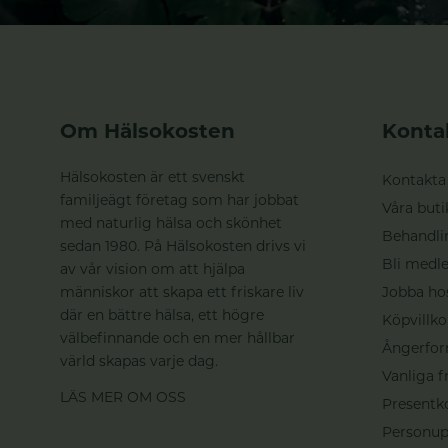
Om Hälsokosten
Konta
Hälsokosten är ett svenskt
Kontakta
familjeägt företag som har jobbat
Våra buti
med naturlig hälsa och skönhet
Behandli
sedan 1980. På Hälsokosten drivs vi
Bli medle
av vår vision om att hjälpa
människor att skapa ett friskare liv
Jobba ho
där en bättre hälsa, ett högre
Köpvillko
välbefinnande och en mer hållbar
Ångerfor
värld skapas varje dag.
Vanliga f
LÄS MER OM OSS
Presentk
Personup