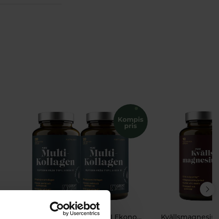
Multi Kollagenpeptider I II III Ekonomipack 2x120k