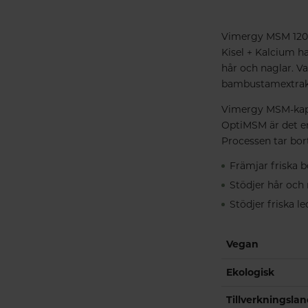
Vimergy MSM 120k 
Kisel + Kalcium ha
hår och naglar. V
bambustamextrakt
Vimergy MSM-kaps
OptiMSM är det e
Processen tar bor
Främjar friska 
Stödjer hår och 
Stödjer friska le
Vegan
Ekologisk
Tillverkningsla