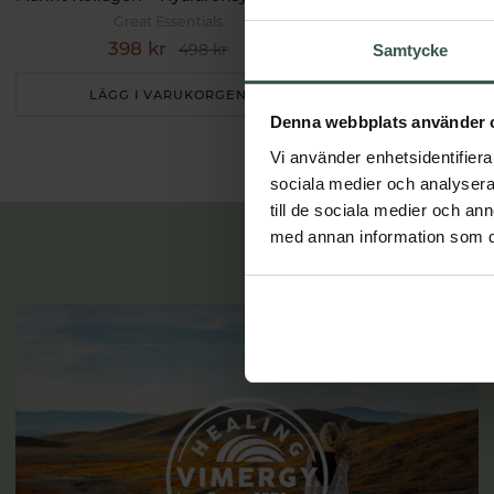
Great Essentials
Great 
398 kr
498 k
498 kr
Samtycke
LÄGG I VARUKORGEN
LÄGG I 
Denna webbplats använder 
Vi använder enhetsidentifierar
sociala medier och analysera 
till de sociala medier och a
med annan information som du 