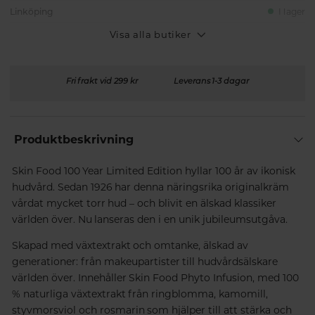
Linköping
I lager
Visa alla butiker
Fri frakt vid 299 kr
Leverans 1-3 dagar
Produktbeskrivning
Skin Food 100 Year Limited Edition hyllar 100 år av ikonisk
hudvård. Sedan 1926 har denna näringsrika originalkräm
vårdat mycket torr hud – och blivit en älskad klassiker
världen över. Nu lanseras den i en unik jubileumsutgåva.
Skapad med växtextrakt och omtanke, älskad av
generationer: från makeupartister till hudvårdsälskare
världen över. Innehåller Skin Food Phyto Infusion, med 100
% naturliga växtextrakt från ringblomma, kamomill,
styvmorsviol och rosmarin som hjälper till att stärka och