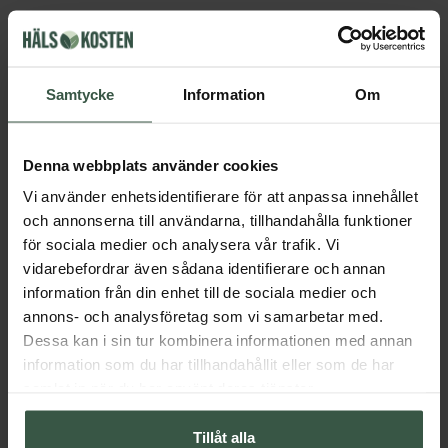
Får vi föreslå
Andra köpte också
Samtycke
Information
Om
Denna webbplats använder cookies
Vi använder enhetsidentifierare för att anpassa innehållet
och annonserna till användarna, tillhandahålla funktioner
för sociala medier och analysera vår trafik. Vi
vidarebefordrar även sådana identifierare och annan
information från din enhet till de sociala medier och
annons- och analysföretag som vi samarbetar med.
Marint Kollagen + Hyaluronsyra Ekonomipack 2x120k
Dessa kan i sin tur kombinera informationen med annan
Great Essentials
Great Essentials
information som du har tillhandahållit eller som de har
398 kr
498 kr
498 kr
598 kr
samlat in när du har använt deras tjänster.
LÄGG I VARUKORGEN
LÄGG I VARUKORGEN
Tillåt alla