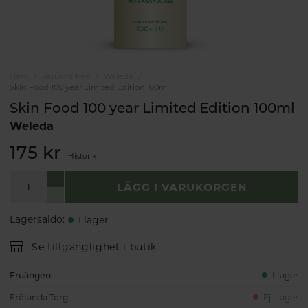
Hem
Varumärken
Weleda
Skin Food 100 year Limited Edition 100ml
Skin Food 100 year Limited Edition 100ml
Weleda
175 kr
Historik
LÄGG I VARUKORGEN
Lagersaldo
:
I lager
Se tillgänglighet i butik
Fruängen
I lager
Frölunda Torg
Ej i lager