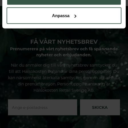
Anpassa
FÅ VÅRT NYHETSBREV
Prenumerera på vårt nyhetsbrev och få spännande
nyheter och erbjudanden.
När du anmäler dig till vårt nyhetsbrev samtycker du
till att Hälsokosten behandlar dina personuppgifter. Du
kan närsomhelst återkalla samtycket genom att avsluta
din prenumeration. Personuppgiftsansvarig är
Hälsokosten Retail Sverige AB.
SKICKA