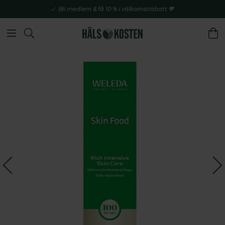
Bli medlem & få 10 % i välkomstrabatt 💚