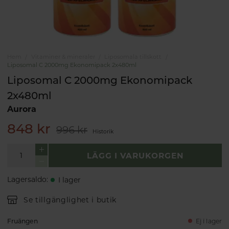
Hem
Vitaminer & mineraler
Liposomala tillskott
Liposomal C 2000mg Ekonomipack 2x480ml
Liposomal C 2000mg Ekonomipack
2x480ml
Aurora
848 kr
996 kr
Historik
LÄGG I VARUKORGEN
Lagersaldo
:
I lager
Se tillgänglighet i butik
Fruängen
Ej i lager