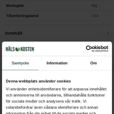
Ekologisk
Nej
Tillverkningsland
USA
Innehåll
Dosering & användning
Samtycke
Information
Om
Övrigt
Denna webbplats använder cookies
Vi använder enhetsidentifierare för att anpassa innehållet
Får vi föreslå
och annonserna till användarna, tillhandahålla funktioner
Andra köpte också
för sociala medier och analysera vår trafik. Vi
vidarebefordrar även sådana identifierare och annan
information från din enhet till de sociala medier och