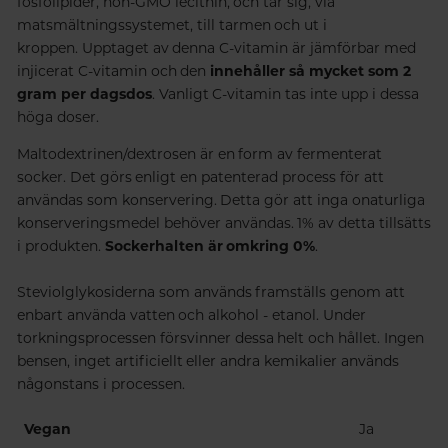
fosfolipider, non-GMO lecithin, och tar sig, via
matsmältningssystemet, till tarmen och ut i
kroppen. Upptaget av denna C-vitamin är jämförbar med
injicerat C-vitamin och den
innehåller så mycket som 2
gram per dagsdos
. Vanligt C-vitamin tas inte upp i dessa
höga doser.
Maltodextrinen/dextrosen är en form av fermenterat
socker. Det görs enligt en patenterad process för att
användas som konservering. Detta gör att inga onaturliga
konserveringsmedel behöver användas. 1% av detta tillsätts
i produkten.
Sockerhalten är omkring 0%
.
Steviolglykosiderna som används framställs genom att
enbart använda vatten och alkohol - etanol. Under
torkningsprocessen försvinner dessa helt och hållet. Ingen
bensen, inget artificiellt eller andra kemikalier används
någonstans i processen.
Vegan
Ja