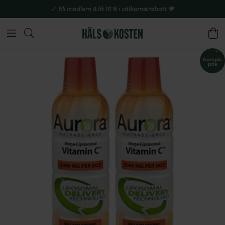
Bli medlem & få 10 % i välkomstrabatt 💚