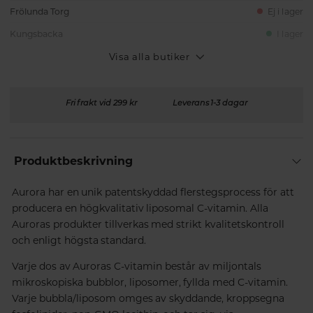
Frölunda Torg
Ej i lager
Kungsbacka
I lager
Visa alla butiker
Fri frakt vid 299 kr
Leverans 1-3 dagar
Produktbeskrivning
Aurora har en unik patentskyddad flerstegsprocess för att
producera en högkvalitativ liposomal C-vitamin. Alla
Auroras produkter tillverkas med strikt kvalitetskontroll
och enligt högsta standard.
Varje dos av Auroras C-vitamin består av miljontals
mikroskopiska bubblor, liposomer, fyllda med C-vitamin.
Varje bubbla/liposom omges av skyddande, kroppsegna