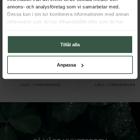
annons- och analysföretag som vi samarbetar med.
Dessa kan i sin tur kombinera informationen med annan
information som du har tillhandahållit eller som de har
samlat in när du har använt deras tjänster.
Tillåt alla
Marint Kollagen + Hyaluronsyra Ekonomipack 2x120k
Anpassa
Great Essentials
Great Essentials
398 kr
498 kr
498 kr
598 kr
LÄGG I VARUKORGEN
LÄGG I VARUKORGEN