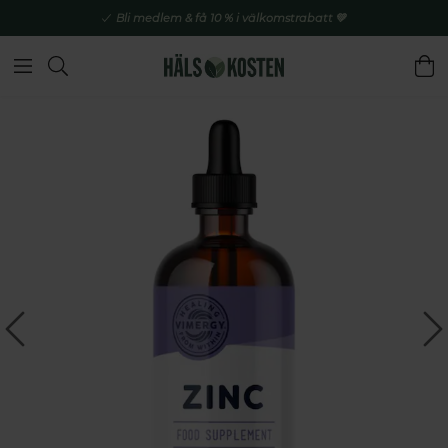
Bli medlem & få 10 % i välkomstrabatt 💚