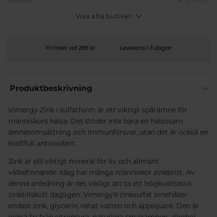
Nordstan
Ej i lager
Visa alla butiker
Fri frakt vid 299 kr
Leverans 1-3 dagar
Produktbeskrivning
Vimergy Zink i sulfatform är ett viktigt spårämne för
människors hälsa. Det stöder inte bara en hälsosam
ämnesomsättning och immunförsvar, utan det är också en
kraftfull antioxidant.
Zink är ett viktigt mineral för liv och allmänt
välbefinnande. Idag har många människor zinkbrist. Av
denna anledning är det viktigt att ta ett högkvalitativt
zinktillskott dagligen. Vimergy® zinksulfat innehåller
endast zink, glycerin, renat vatten och äppeljuice. Den är
också fri från citronsyra, naturliga smakämnen, alkohol