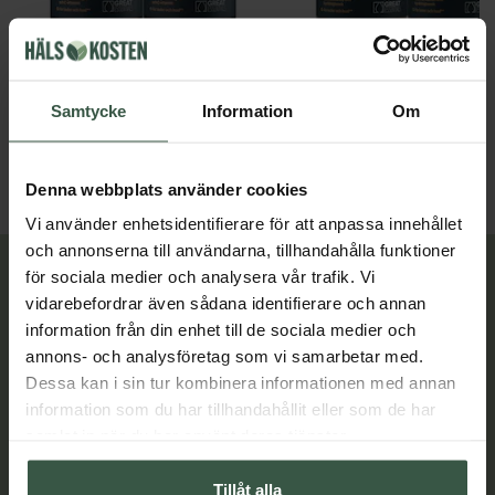
Marint Kollagen + Hyaluronsyra Ekonomipack 2x120k
Great Essentials
Great Essentials
Samtycke
Information
Om
398 kr
498 kr
498 kr
598 kr
LÄGG I VARUKORGEN
LÄGG I VARUKORGEN
Denna webbplats använder cookies
Vi använder enhetsidentifierare för att anpassa innehållet
och annonserna till användarna, tillhandahålla funktioner
för sociala medier och analysera vår trafik. Vi
Lär dig mer
vidarebefordrar även sådana identifierare och annan
information från din enhet till de sociala medier och
annons- och analysföretag som vi samarbetar med.
Dessa kan i sin tur kombinera informationen med annan
information som du har tillhandahållit eller som de har
samlat in när du har använt deras tjänster.
Tillåt alla