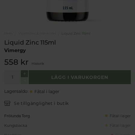
Hem
Vitaminer & mineraler
Liquid Zinc 115ml
Liquid Zinc 115ml
Vimergy
558 kr
Historik
LÄGG I VARUKORGEN
Lagersaldo
:
Fåtal i lager
Se tillgänglighet i butik
Frölunda Torg
Fåtal i lager
Kungsbacka
Fåtal i lager