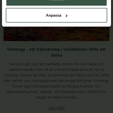
Anpassa
Vimergy - ett hälsobolag i världsklass lätta att
älska
Naturen ger oss den perfekta maten för vår hälsa och
välbefinnande, men de är inte alltid bekväma att få. På
Vimergy strävar de efter att förenkla din hälsa utan att offra
den renhet och näringsämnen din kropp förtjänar. Vimergy
förser dig med kosttillskott av högsta kvalitet i en
lättanvänd pulver-, kapsel- och flytande form. Alltid 100%
Vegan & Paleo Friendly.
LÄS MER