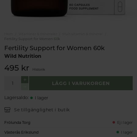
Hem
Vitaminer & mineraler
Multivitamin & mineral
Fertility Support for Women 60k
Fertility Support for Women 60k
Wild Nutrition
495 kr
Historik
LÄGG I VARUKORGEN
Lagersaldo
:
I lager
Se tillgänglighet i butik
Frölunda Torg
Ej i lager
Västerås Erikslund
I lager