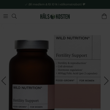
Bli medlem & få 10 % i välkomstrabatt 💚