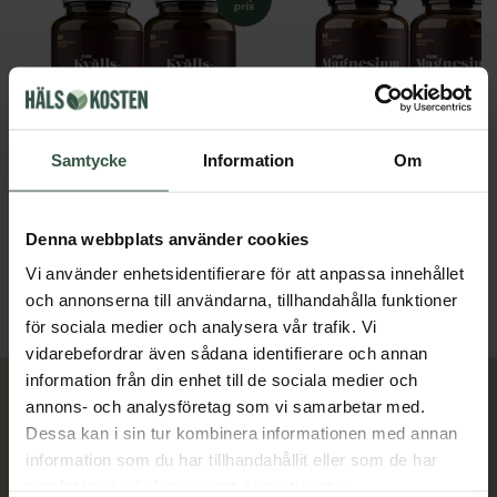
Samtycke
Information
Om
Kvällsmagnesium+ Ekonomipack 2x90k
Great Essentials
Great Essentials
398 kr
299 kr
Denna webbplats använder cookies
498 kr
378 kr
Vi använder enhetsidentifierare för att anpassa innehållet
LÄGG I VARUKORGEN
LÄGG I VARUKORGEN
och annonserna till användarna, tillhandahålla funktioner
för sociala medier och analysera vår trafik. Vi
vidarebefordrar även sådana identifierare och annan
information från din enhet till de sociala medier och
Lär dig mer
annons- och analysföretag som vi samarbetar med.
Dessa kan i sin tur kombinera informationen med annan
information som du har tillhandahållit eller som de har
samlat in när du har använt deras tjänster.