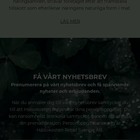
näringsämnen, strävar företaget efter att framställa
tillskott som efterliknar näringens naturliga form i mat.
LÄS MER
FÅ VÅRT NYHETSBREV
Prenumerera på vårt nyhetsbrev och få spännande
nyheter och erbjudanden.
När du anmäler dig till vårt nyhetsbrev samtycker du
till att Hälsokosten behandlar dina personuppgifter. Du
kan närsomhelst återkalla samtycket genom att avsluta
din prenumeration. Personuppgiftsansvarig är
Hälsokosten Retail Sverige AB.