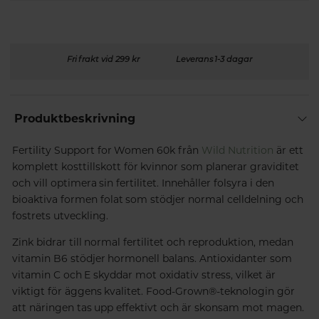
Fri frakt vid 299 kr
Leverans 1-3 dagar
Produktbeskrivning
Fertility Support for Women 60k från
Wild Nutrition
är e
tt
komplett kosttillskott för kvinnor som planerar graviditet
och vill optimera sin fertilitet. Innehåller folsyra i den
bioaktiva formen folat som stödjer normal celldelning och
fostrets utveckling.
Zink bidrar till normal fertilitet och reproduktion, medan
vitamin B6 stödjer hormonell balans. Antioxidanter som
vitamin C och E skyddar mot oxidativ stress, vilket är
viktigt för äggens kvalitet. Food-Grown®-teknologin gör
att näringen tas upp effektivt och är skonsam mot magen.