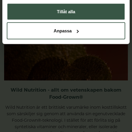
Tillåt alla
Anpassa
Wild Nutrition - allt om vetenskapen bakom
Food-Grown®
Wild Nutrition är ett brittiskt varumärke inom kosttillskott
som särskiljer sig genom att använda sin egenutvecklade
Food-Grown®-teknologi. I stället för att förlita sig på
syntetiska vitaminer och mineraler, eller isolerade