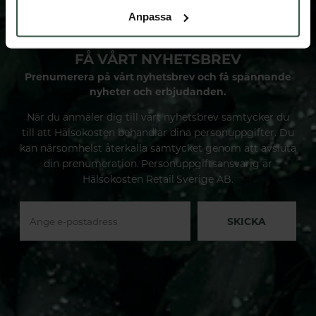
Anpassa
FÅ VÅRT NYHETSBREV
Prenumerera på vårt nyhetsbrev och få spännande
nyheter och erbjudanden.
När du anmäler dig till vårt nyhetsbrev samtycker du
till att Hälsokosten behandlar dina personuppgifter. Du
kan närsomhelst återkalla samtycket genom att avsluta
din prenumeration. Personuppgiftsansvarig är
Hälsokosten Retail Sverige AB.
SKICKA