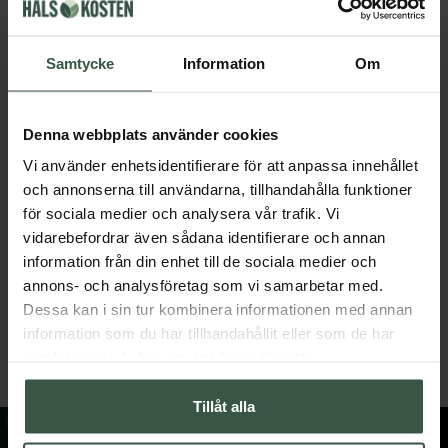
Andra köpte också
Samtycke
Information
Om
Denna webbplats använder cookies
Vi använder enhetsidentifierare för att anpassa innehållet
och annonserna till användarna, tillhandahålla funktioner
för sociala medier och analysera vår trafik. Vi
vidarebefordrar även sådana identifierare och annan
information från din enhet till de sociala medier och
Marint Kollagen + Hyaluronsyra Ekonomipack 2x120k
annons- och analysföretag som vi samarbetar med.
Great Essentials
Great Essentials
Dessa kan i sin tur kombinera informationen med annan
398 kr
498 kr
498 kr
598 kr
information som du har tillhandahållit eller som de har
LÄGG I VARUKORGEN
LÄGG I VARUKORGEN
samlat in när du har använt deras tjänster.
Tillåt alla