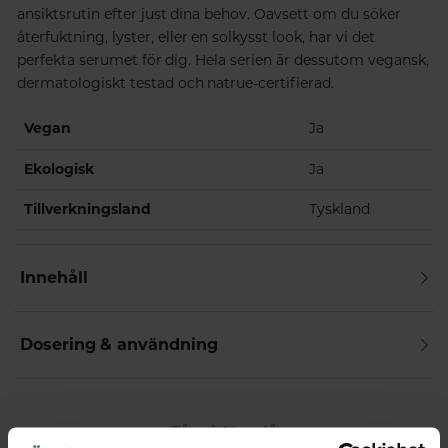
ansiktsrutin efter just dina behov. Oavsett om du söker
återfuktning, lyster, eller en solkysst look, har vi det
perfekta serumet för dig. Hela serien är dessutom vegansk,
dermatologiskt testad och natrue-certifierad.
Vegan
Ja
Ekologisk
Ja
Tillverkningsland
Tyskland
Innehåll
Dosering & användning
Får vi föreslå