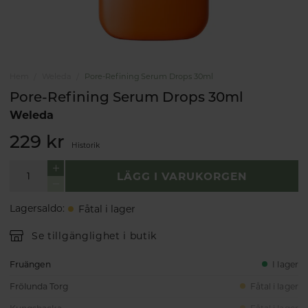
Hem
Weleda
Pore-Refining Serum Drops 30ml
Pore-Refining Serum Drops 30ml
Weleda
229 kr
Historik
LÄGG I VARUKORGEN
Lagersaldo
:
Fåtal i lager
Se tillgänglighet i butik
Fruängen
I lager
Frölunda Torg
Fåtal i lager