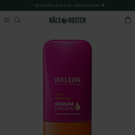
Bli medlem & få 10 % i välkomstrabatt 💚