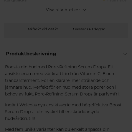
Kungsbacka
Fåtal i lager
Visa alla butiker
Fri frakt vid 299 kr
Leverans 1-3 dagar
Produktbeskrivning
Boosta din hud med Pore-Refining Serum Drops. Ett
ansiktsserum med vår krafttrio från Vitamin C, E och
tranbärsferment. För en klarare, mer strålande och
jämnare hud. Perfekt för en hud med stora porer och i
behov av fukt. Pore-Refining Serum Drops är parfymfri.
Ingår i Weledas nya ansiktsserie med högeffektiva Boost
Serum Drops – din nyckel till en skräddarsydd
hudvårdsrutin!
Med fem unika varianter kan du enkelt anpassa din