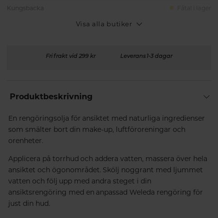
Kungsbacka
Fåtal i lager
Visa alla butiker
Fri frakt vid 299 kr
Leverans 1-3 dagar
Produktbeskrivning
En rengöringsolja för ansiktet med naturliga ingredienser
som smälter bort din make-up, luftföroreningar och
orenheter.
Applicera på torrhud och addera vatten, massera över hela
ansiktet och ögonområdet. Skölj noggrant med ljummet
vatten och följ upp med andra steget i din
ansiktsrengöring med en anpassad Weleda rengöring för
just din hud.