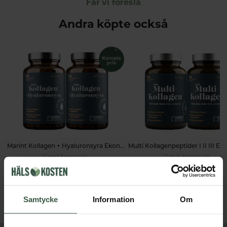
Får vi föreslå
Andra köpte också
Marint Kollagen + Hyaluronsyra Ekonomipack 2x120k
Great Essentials
Great Essentials
398 kr
498 kr
498 kr
598 kr
LÄGG I VARUKORGEN
LÄGG I VARUKORGEN
Samtycke
Information
Om