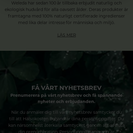
Weleda har sedan 100 år tillbaka erbjudit naturlig och
ekologisk hudvård för alla oavsett ålder. Deras produkter är
framtagna med 100% naturligt certifierade ingredienser
med lika delar intresse för människa och miljö.
LÄS MER
FÅ VÅRT NYHETSBREV
Prenumerera på vårt nyhetsbrev och få spännande
nyheter och erbjudanden.
När du anmäler dig till vårt nyhetsbrev samtycker du
till att Hälsokosten behandlar dina personuppgifter. Du
kan närsomhelst återkalla samtycket genom att avsluta
din prenumeration. Personuppgiftsansvarig är