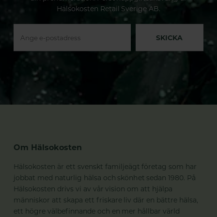
Hälsokosten Retail Sverige AB.
SKICKA
Om Hälsokosten
Hälsokosten är ett svenskt familjeägt företag som har
jobbat med naturlig hälsa och skönhet sedan 1980. På
Hälsokosten drivs vi av vår vision om att hjälpa
människor att skapa ett friskare liv där en bättre hälsa,
ett högre välbefinnande och en mer hållbar värld