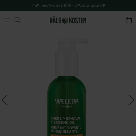
Bli medlem & få 10 % i välkomstrabatt 💚