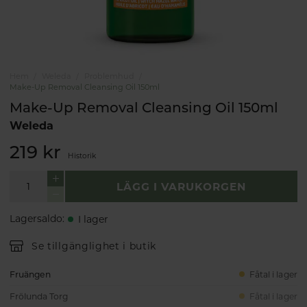
Hem
Weleda
Problemhud
Make-Up Removal Cleansing Oil 150ml
Make-Up Removal Cleansing Oil 150ml
Weleda
219 kr
Historik
LÄGG I VARUKORGEN
Lagersaldo
:
I lager
Se tillgänglighet i butik
Fruängen
Fåtal i lager
Frölunda Torg
Fåtal i lager