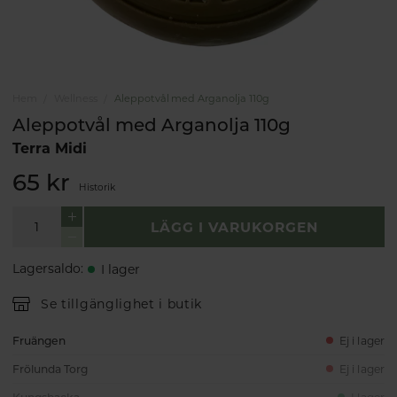
Hem
Wellness
Aleppotvål med Arganolja 110g
Aleppotvål med Arganolja 110g
Terra Midi
65 kr
Historik
LÄGG I VARUKORGEN
Lagersaldo
:
I lager
Se tillgänglighet i butik
Fruängen
Ej i lager
Frölunda Torg
Ej i lager