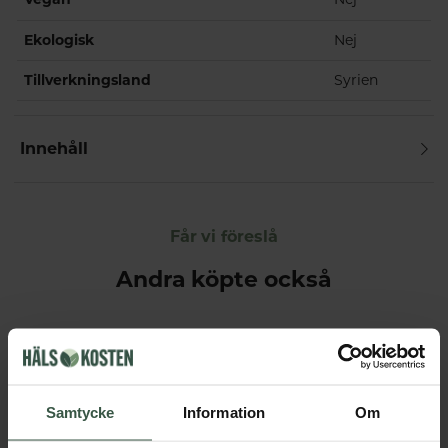
Ekologisk
Nej
Tillverkningsland
Syrien
Innehåll
Får vi föreslå
Andra köpte också
Samtycke
Information
Om