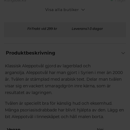
Kungsbacka
I lager
Visa alla butiker
Fri frakt vid 299 kr
Leverans 1-3 dagar
Produktbeskrivning
Klassisk Aleppotvål gjord av lagerblad och
arganolja. Aleppotvål har man gjort i Syrien i mer än 2000
år. Tvålen är stämplad med arabisk text.
Delar man tvålen
visar sig en vackert smaragdgrön inre kärna, som är
resultatet av lagringen.
Tvålen är speciellt bra för känslig hud och eksemhud.
Många psoriasisdrabbade har blivit hjälpta av den. Lägg en
bit Aleppotvål i linneskåpet och håll malen borta.
Vegan
Nej