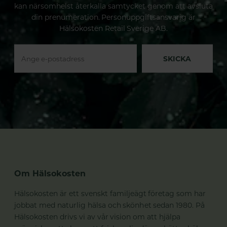
kan närsomhelst återkalla samtycket genom att avsluta
din prenumeration. Personuppgiftsansvarig är
Hälsokosten Retail Sverige AB.
SKICKA
Om Hälsokosten
Hälsokosten är ett svenskt familjeägt företag som har
jobbat med naturlig hälsa och skönhet sedan 1980. På
Hälsokosten drivs vi av vår vision om att hjälpa