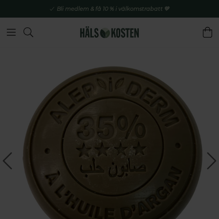
Bli medlem & få 10 % i välkomstrabatt 💚