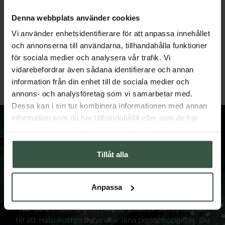
Denna webbplats använder cookies
Vi använder enhetsidentifierare för att anpassa innehållet
Aleppotvål med Arganolja 110g
Gåsäggstvål Sandelträ 158
och annonserna till användarna, tillhandahålla funktioner
Terra Midi
Terra Midi
för sociala medier och analysera vår trafik. Vi
65 kr
85 kr
vidarebefordrar även sådana identifierare och annan
LÄGG I VARUKORGEN
LÄGG I VARUKORGEN
information från din enhet till de sociala medier och
annons- och analysföretag som vi samarbetar med.
Dessa kan i sin tur kombinera informationen med annan
information som du har tillhandahållit eller som de har
samlat in när du har använt deras tjänster.
Tillåt alla
FÅ VÅRT NYHETSBREV
Prenumerera på vårt nyhetsbrev och få spännande
Anpassa
nyheter och erbjudanden.
När du anmäler dig till vårt nyhetsbrev samtycker du
till att Hälsokosten behandlar dina personuppgifter. Du