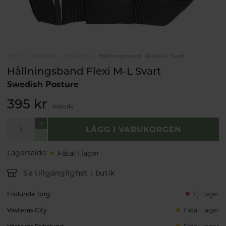
Hem
Wellness
Hållning
Hållningsband Flexi M-L Svart
Hållningsband Flexi M-L Svart
Swedish Posture
395 kr
Historik
LÄGG I VARUKORGEN
Lagersaldo
:
Fåtal i lager
Se tillgänglighet i butik
Frölunda Torg
Ej i lager
Västerås City
Fåtal i lager