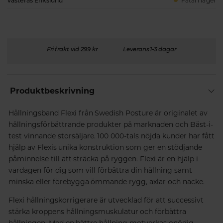
Västerås Erikslund
Fåtal i lager
Fri frakt vid 299 kr
Leverans 1-3 dagar
Produktbeskrivning
Hållningsband Flexi från Swedish Posture är originalet av
hållningsförbättrande produkter på marknaden och Bäst-i-
test vinnande storsäljare. 100 000-tals nöjda kunder har fått
hjälp av Flexis unika konstruktion som ger en stödjande
påminnelse till att sträcka på ryggen. Flexi är en hjälp i
vardagen för dig som vill förbättra din hållning samt
minska eller förebygga ömmande rygg, axlar och nacke.
Flexi hållningskorrigerare är utvecklad för att successivt
stärka kroppens hållningsmuskulatur och förbättra
hållningen. Med en bättre hållning motverkas onödig