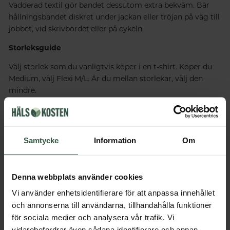
Vadderad textil gör bandet dessutom extra bekväm. Bär
hållningsbandet diskret under jackan eller tröjan på väg till
jobbet, vid skrivbordet eller på cykeln.
Storleksguide
Välj storlek som du vanligtvis köper i en t-shirt. Köper du
Medium, välj Flexi M/L. Är du mellan storlekar, välj den
mindre.
Innehåll
Samtycke
Information
Om
Dosering & användning
Denna webbplats använder cookies
Vi använder enhetsidentifierare för att anpassa innehållet
och annonserna till användarna, tillhandahålla funktioner
Får vi föreslå
för sociala medier och analysera vår trafik. Vi
Andra köpte också
vidarebefordrar även sådana identifierare och annan