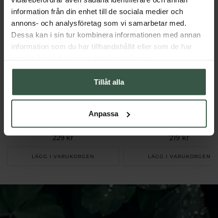
information från din enhet till de sociala medier och
annons- och analysföretag som vi samarbetar med.
Dessa kan i sin tur kombinera informationen med annan
information som du har tillhandahållit eller som de har
samlat in när du har använt deras tjänster.
Tillåt alla
Anpassa
Vattenrenare 2,4l
Bambustrumpor Vit 7-Ankel
Dafi
Bambusa
229 kr
219 kr
LÄGG I VARUKORGEN
LÄGG I VARUKORGEN