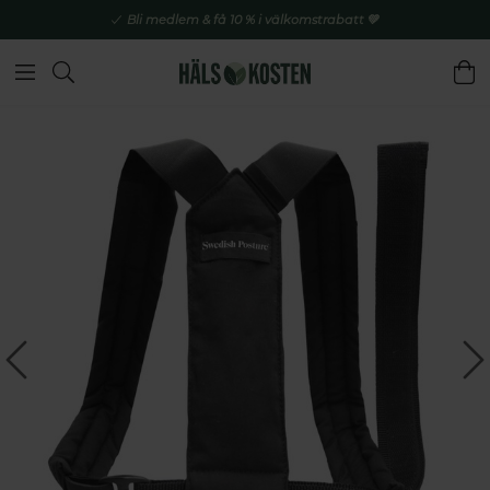
Bli medlem & få 10 % i välkomstrabatt 💚