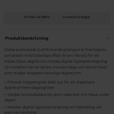
Fri frakt vid 299 kr
Leverans 1-3 dagar
Produktbeskrivning
Dessa avancerade ljusfiltrerande glasögon är framtagna i
samarbete med fotbollsproffset Álvaro Morata för att
stärka fokus dagtid och minska digital ögonansträngning.
02-modellen har en lättare, tunnare båge och större linser
som stödjer kroppens naturliga dygnsrytm.
Filtrerar högenergiskt blått ljus för att stabilisera
dygnsrytmens dagssignaler
S
tödjer kortisolbalans för jämn vakenhet och fokus under
dagen
Minskar digital ögonansträngning och bländning vid
skärmanvändning