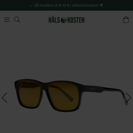
Bli medlem & få 10 % i välkomstrabatt 💚