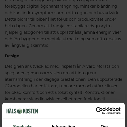
förebygga digital ögonansträngning, minskar bländning
och kan lindra symptom som trötta ögon och huvudvärk.
Detta bidrar till bibehållet fokus och produktivitet under
hela dagen. Genom att främja en stabilare dygnsrytm
hjälper glasögonen till att upprätthålla jämna energinivåer
och förebygger den mentala utmattning som ofta orsakas
av långvarig skärmtid.
Design
Designen är utvecklad med inspel från Álvaro Morata och
speglar en gemensam vision om att integrera
återhämtning i den dagliga prestationen. Den uppdaterade
02-modellen har en lättare, tunnare ram och större linser
för ökad komfort och ett utökat synfält. Konstruktionen
kombinerar skandinavisk enkelhet med funktionell
prestanda, vilket gör den till ett idealiskt verktyg för fokus,
balans och långsiktigt välmående.
Teknisk information
Samtycke
Information
Om