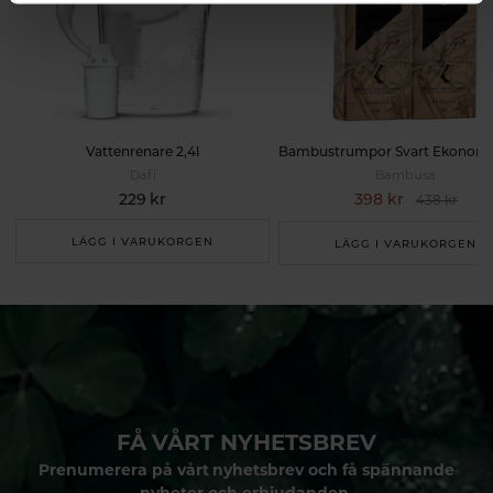
Vattenrenare 2,4l
Dafi
Bambusa
229 kr
398 kr
438 kr
LÄGG I VARUKORGEN
LÄGG I VARUKORGEN
FÅ VÅRT NYHETSBREV
Prenumerera på vårt nyhetsbrev och få spännande
nyheter och erbjudanden.