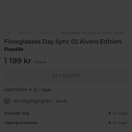
Hem
Wellness
Ljusterapi
Flowglasses Day Sync 02 Álvaro Edition
Flowglasses Day Sync 02 Álvaro Edition
Flowlife
1 199 kr
Historik
EJ I LAGER
Lagersaldo
:
Ej i lager
Se tillgänglighet i butik
Frölunda Torg
Ej i lager
Västerås Erikslund
Ej i lager