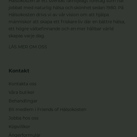
Hälsokosten är ett svenskt familjeägt företag som har
jobbat med naturlig hälsa och skönhet sedan 1980. På
Hälsokosten drivs vi av vår vision om att hjälpa
människor att skapa ett friskare liv där en bättre hälsa,
ett högre välbefinnande och en mer hållbar värld
skapas varje dag.
LÄS MER OM OSS
Kontakt
Kontakta oss
Våra butiker
Behandlingar
Bli medlem i Friends of Hälsokosten
Jobba hos oss
Köpvillkor
Ångerformulär