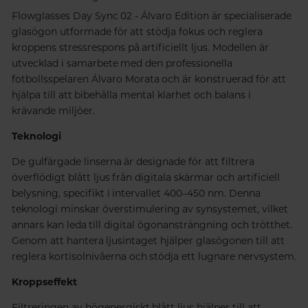
Flowglasses Day Sync 02 - Álvaro Edition är specialiserade
glasögon utformade för att stödja fokus och reglera
kroppens stressrespons på artificiellt ljus. Modellen är
utvecklad i samarbete med den professionella
fotbollsspelaren Álvaro Morata och är konstruerad för att
hjälpa till att bibehålla mental klarhet och balans i
krävande miljöer.
Teknologi
De gulfärgade linserna är designade för att filtrera
överflödigt blått ljus från digitala skärmar och artificiell
belysning, specifikt i intervallet 400–450 nm. Denna
teknologi minskar överstimulering av synsystemet, vilket
annars kan leda till digital ögonansträngning och trötthet.
Genom att hantera ljusintaget hjälper glasögonen till att
reglera kortisolnivåerna och stödja ett lugnare nervsystem.
Kroppseffekt
Filtreringen av högenergiskt blått ljus hjälper till att