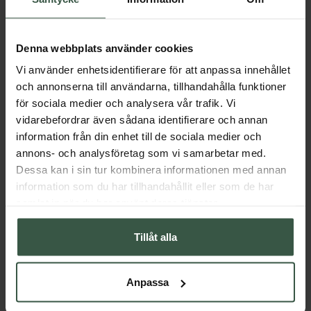
Linstyp: Gultonade
Blåljusfiltrering: 400–450 nm spektrum
Denna webbplats använder cookies
Båge: Lättviktspolykarbonat
Vi använder enhetsidentifierare för att anpassa innehållet
Linser: CR-39
och annonserna till användarna, tillhandahålla funktioner
CE-märkt? Ja.
för sociala medier och analysera vår trafik. Vi
vidarebefordrar även sådana identifierare och annan
information från din enhet till de sociala medier och
Innehåll
annons- och analysföretag som vi samarbetar med.
Dessa kan i sin tur kombinera informationen med annan
information som du har tillhandahållit eller som de har
samlat in när du har använt deras tjänster.
Får vi föreslå
Andra köpte också
Tillåt alla
Anpassa