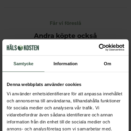
Får vi föreslå
Andra köpte också
Samtycke
Information
Om
Denna webbplats använder cookies
Vi använder enhetsidentifierare för att anpassa innehållet
och annonserna till användarna, tillhandahålla funktioner
Vattenrenare 2,4l
Filterpatroner 2-pack
för sociala medier och analysera vår trafik. Vi
Dafi
Dafi
vidarebefordrar även sådana identifierare och annan
229 kr
139 kr
information från din enhet till de sociala medier och
annons- och analysföretag som vi samarbetar med.
LÄGG I VARUKORGEN
LÄGG I VARUKORGEN