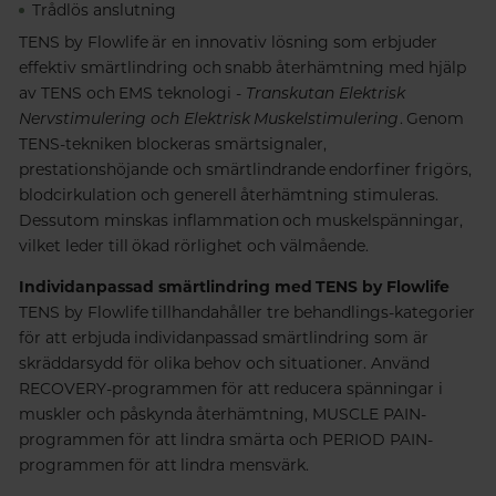
Trådlös anslutning
TENS by Flowlife är en innovativ lösning som erbjuder
effektiv smärtlindring och snabb återhämtning med hjälp
av TENS och EMS teknologi -
Transkutan Elektrisk
Nervstimulering och Elektrisk Muskelstimulering
. Genom
TENS-tekniken blockeras smärtsignaler,
prestationshöjande och smärtlindrande endorfiner frigörs,
blodcirkulation och generell återhämtning stimuleras.
Dessutom minskas inflammation och muskelspänningar,
vilket leder till ökad rörlighet och välmående.
Individanpassad smärtlindring med TENS by Flowlife
TENS by Flowlife tillhandahåller tre behandlings-kategorier
för att erbjuda individanpassad smärtlindring som är
skräddarsydd för olika behov och situationer. Använd
RECOVERY-programmen för att reducera spänningar i
muskler och påskynda återhämtning, MUSCLE PAIN-
programmen för att lindra smärta och PERIOD PAIN-
programmen för att lindra mensvärk.