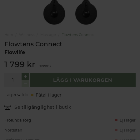
Hem
Wellness
Massage
Flowtens Connect
Flowtens Connect
Flowlife
1 799 kr
Historik
LÄGG I VARUKORGEN
Lagersaldo
:
Fåtal i lager
Se tillgänglighet i butik
Frölunda Torg
Ej i lager
Nordstan
Ej i lager