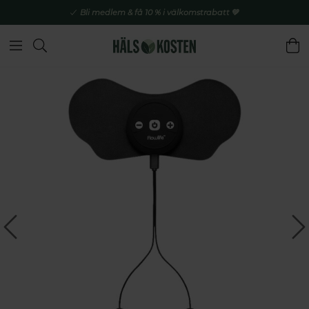
Bli medlem & få 10 % i välkomstrabatt 💚