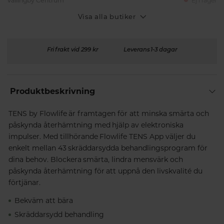
Vällingby Centrum
Ej i lager
Visa alla butiker
Fri frakt vid 299 kr
Leverans 1-3 dagar
Produktbeskrivning
TENS by Flowlife är framtagen för att minska smärta och
påskynda återhämtning med hjälp av elektroniska
impulser. Med tillhörande Flowlife TENS App väljer du
enkelt mellan 43 skräddarsydda behandlingsprogram för
dina behov. Blockera smärta, lindra mensvärk och
påskynda återhämtning för att uppnå den livskvalité du
förtjänar.
Bekväm att bära
Skräddarsydd behandling