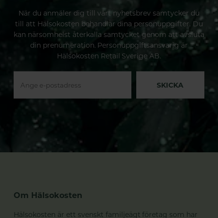
När du anmäler dig till vårt nyhetsbrev samtycker du
till att Hälsokosten behandlar dina personuppgifter. Du
kan närsomhelst återkalla samtycket genom att avsluta
din prenumeration. Personuppgiftsansvarig är
Hälsokosten Retail Sverige AB.
SKICKA
Om Hälsokosten
Hälsokosten är ett svenskt familjeägt företag som har