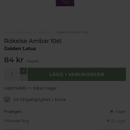
Hem
Wellness
Rökelser
Rökelse Ambar 10st
Rökelse Ambar 10st
Golden Lotus
84 kr
Historik
LÄGG I VARUKORGEN
Lagersaldo
:
Fåtal i lager
Se tillgänglighet i butik
Fruängen
I lager
Frölunda Torg
Ej i lager