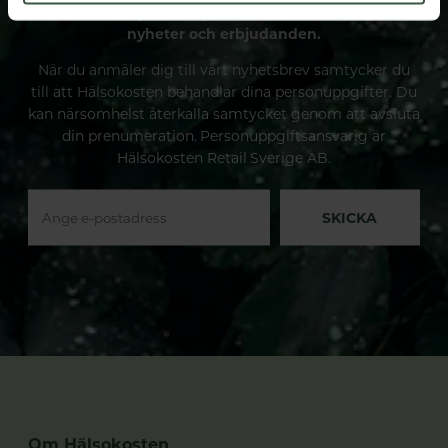
Prenumerera på vårt nyhetsbrev och få spännande
nyheter och erbjudanden.
När du anmäler dig till vårt nyhetsbrev samtycker du
till att Hälsokosten behandlar dina personuppgifter. Du
kan närsomhelst återkalla samtycket genom att avsluta
din prenumeration. Personuppgiftsansvarig är
Hälsokosten Retail Sverige AB.
SKICKA
Om Hälsokosten