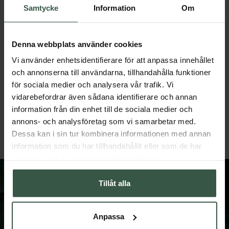
Samtycke
Information
Om
Denna webbplats använder cookies
Vi använder enhetsidentifierare för att anpassa innehållet
och annonserna till användarna, tillhandahålla funktioner
för sociala medier och analysera vår trafik. Vi
Rökelse Patchouli 10st
Salvia rökelsebunt 20g
vidarebefordrar även sådana identifierare och annan
Golden Lotus
Crearome
information från din enhet till de sociala medier och
84 kr
99 kr
annons- och analysföretag som vi samarbetar med.
LÄGG I VARUKORGEN
LÄGG I VARUKORGEN
Dessa kan i sin tur kombinera informationen med annan
information som du har tillhandahållit eller som de har
samlat in när du har använt deras tjänster.
Tillåt alla
Anpassa
FÅ VÅRT NYHETSBREV