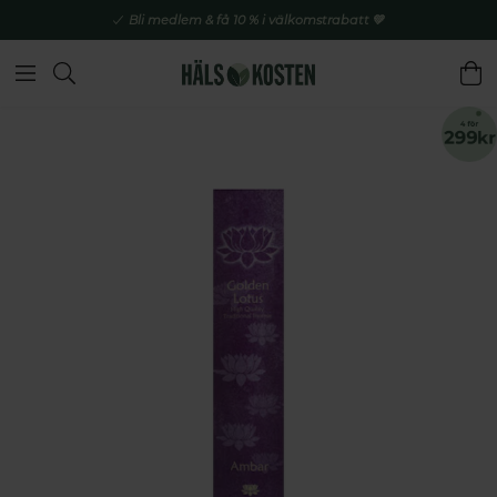
Bli medlem & få 10 % i välkomstrabatt 💚