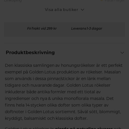
Linköping
Fåtal i lager
Visa alla butiker
Fri frakt vid 299 kr
Leverans 1-3 dagar
Produktbeskrivning
Den klassiska samlingen av honungsrökelser är ett perfekt
exempel på Golden Lotus produktion av rökelser. Masalan
som används i dessa pinnar/stickor är en länk mellan
tidigare och nuvarande dagar. Golden Lotus rökelser
inkluderar både antika formler med ett tiotal av
ingredienser och nya & unika monoflorala masala. Det
finns hela 14 stycken olika dofter som olika typer av
doftnoter i Golden Lotus sortiemnt. Såväl sött, blommigt,
kryddigt, balsamiskt och klassiska dofter.
Golden Lotus rökelser är
gjorda på naturliga råvaror
och