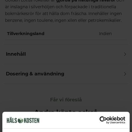
är inslagna i silverhöljen och förpackade i traditionella
bokmärkesrör för att hålla dom fräscha. Innehåller ingen
benzene, ingen toulene, ingen xilen eller petrokemikalier.
Tillverkningsland
Indien
Innehåll
Dosering & användning
Får vi föreslå
Andra köpte också