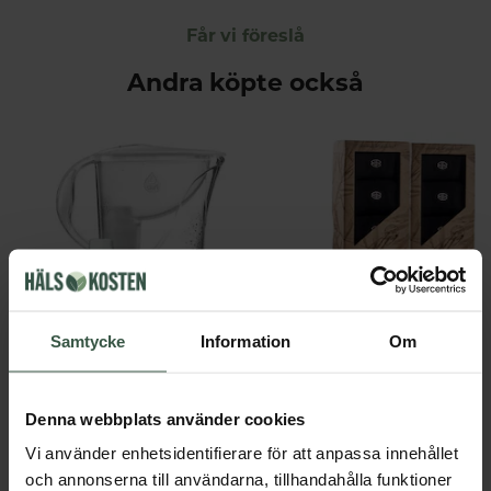
Får vi föreslå
Andra köpte också
Samtycke
Information
Om
Vattenrenare 2,4l
Dafi
Bambusa
229 kr
398 kr
438 kr
Denna webbplats använder cookies
LÄGG I VARUKORGEN
LÄGG I VARUKORGEN
Vi använder enhetsidentifierare för att anpassa innehållet
och annonserna till användarna, tillhandahålla funktioner