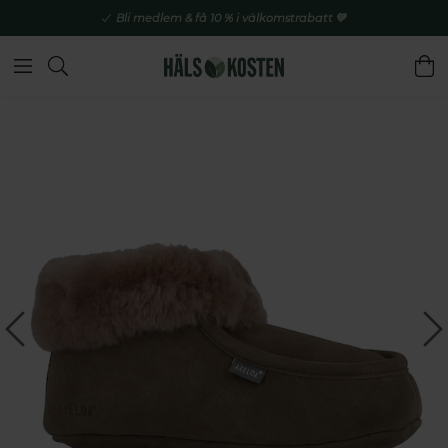
Bli medlem & få 10 % i välkomstrabatt 💚