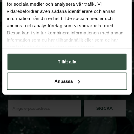
för sociala medier och analysera vår trafik. Vi
vidarebefordrar även sådana identifierare och annan
information från din enhet till de sociala medier och
annons- och analysföretag som vi samarbetar med.
Dessa kan i sin tur kombinera informationen med annan
FÅ VÅRT NYHETSBREV
information som du har tillhandahållit eller som de har
Prenumerera på vårt nyhetsbrev och få spännande
samlat in när du har använt deras tjänster.
nyheter och erbjudanden.
Tillåt alla
När du anmäler dig till vårt nyhetsbrev samtycker du
till att Hälsokosten behandlar dina personuppgifter. Du
kan närsomhelst återkalla samtycket genom att avsluta
Anpassa
din prenumeration. Personuppgiftsansvarig är
Hälsokosten Retail Sverige AB.
SKICKA