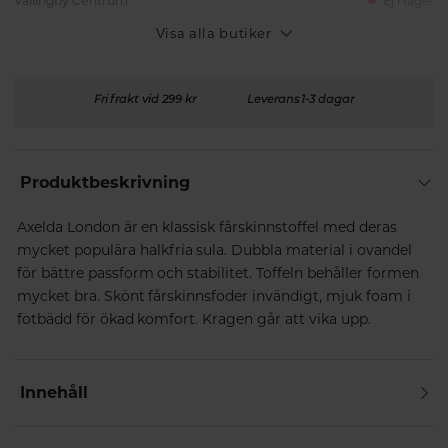
Vällingby Centrum
Ej i lager
Visa alla butiker
Fri frakt vid 299 kr
Leverans 1-3 dagar
Produktbeskrivning
Axelda London är en klassisk fårskinnstoffel med deras
mycket populära halkfria sula. Dubbla material i ovandel
för bättre passform och stabilitet. Toffeln behåller formen
mycket bra. Skönt fårskinnsfoder invändigt, mjuk foam i
fotbädd för ökad komfort. Kragen går att vika upp.
Innehåll