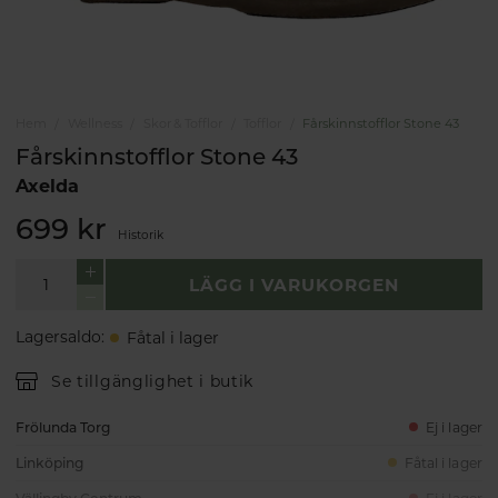
Hem
Wellness
Skor & Tofflor
Tofflor
Fårskinnstofflor Stone 43
Fårskinnstofflor Stone 43
Axelda
699 kr
Historik
LÄGG I VARUKORGEN
Lagersaldo
:
Fåtal i lager
Se tillgänglighet i butik
Frölunda Torg
Ej i lager
Linköping
Fåtal i lager