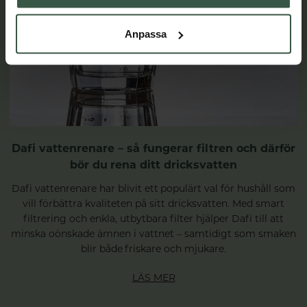
Anpassa
Dafi vattenrenare – så fungerar filtren och därför
bör du rena ditt dricksvatten
Dafi vattenrenare har blivit ett populärt val för hushåll som
vill förbättra kvaliteten på sitt dricksvatten. Med smart
filtrering och enkla, utbytbara filter hjälper Dafi till att
minska oönskade ämnen i vattnet – samtidigt som smaken
blir både friskare och mjukare.
LÄS MER