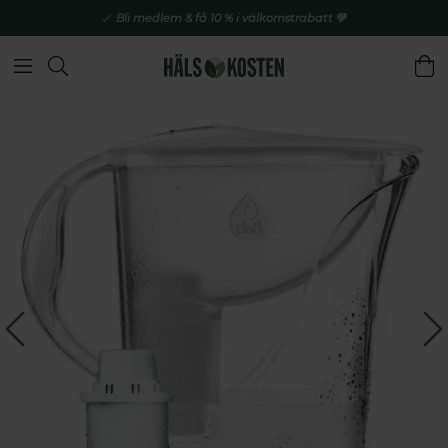
Bli medlem & få 10 % i välkomstrabatt 💚