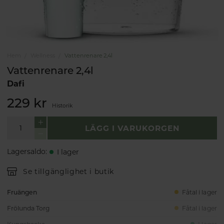
Hem
Wellness
Vattenrenare 2,4l
Vattenrenare 2,4l
Dafi
229 kr
Historik
LÄGG I VARUKORGEN
Lagersaldo
:
I lager
Se tillgänglighet i butik
Fruängen
Fåtal i lager
Frölunda Torg
Fåtal i lager