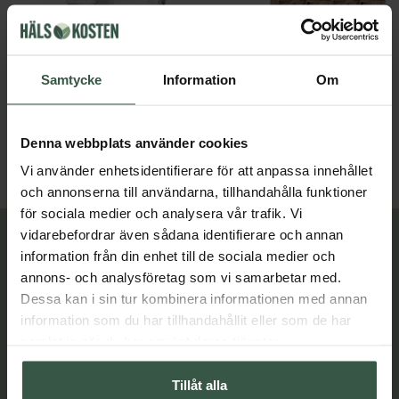
Vattenrenare 2,4l
Samtycke
Information
Om
Dafi
Bambusa
229 kr
398 kr
438 kr
Denna webbplats använder cookies
LÄGG I VARUKORGEN
LÄGG I VARUKORGEN
Vi använder enhetsidentifierare för att anpassa innehållet
och annonserna till användarna, tillhandahålla funktioner
för sociala medier och analysera vår trafik. Vi
vidarebefordrar även sådana identifierare och annan
Lär dig mer
information från din enhet till de sociala medier och
annons- och analysföretag som vi samarbetar med.
Dessa kan i sin tur kombinera informationen med annan
information som du har tillhandahållit eller som de har
samlat in när du har använt deras tjänster.
Tillåt alla