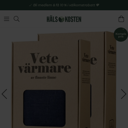
Bli medlem & få 10 % i välkomstrabatt 💚