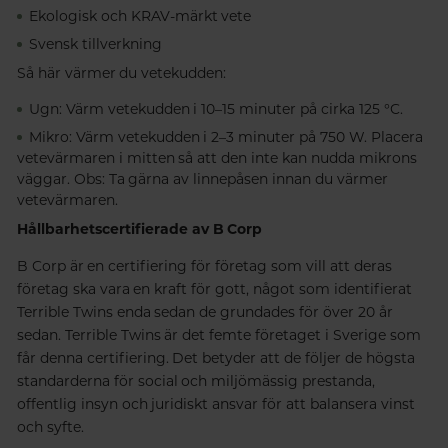
Ekologisk och KRAV-märkt vete
Svensk tillverkning
Så här värmer du vetekudden:
Ugn: Värm vetekudden i 10–15 minuter på cirka 125 °C.
Mikro: Värm vetekudden i 2–3 minuter på 750 W. Placera
vetevärmaren i mitten så att den inte kan nudda mikrons
väggar. Obs: Ta gärna av linnepåsen innan du värmer
vetevärmaren.
Hållbarhetscertifierade av B Corp
B Corp är en certifiering för företag som vill att deras
företag ska vara en kraft för gott, något som identifierat
Terrible Twins enda sedan de grundades för över 20 år
sedan. Terrible Twins är det femte företaget i Sverige som
får denna certifiering. Det betyder att de följer de högsta
standarderna för social och miljömässig prestanda,
offentlig insyn och juridiskt ansvar för att balansera vinst
och syfte.