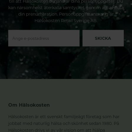
till att Hälsokosten behandlar dina personuppgifter. Du
kan närsomhelst återkalla samtycket genom att avsluta
din prenumeration. Personuppgiftsansvarig är
Hälsokosten Retail Sverige AB.
SKICKA
Om Hälsokosten
Hälsokosten är ett svenskt familjeägt företag som har
jobbat med naturlig hälsa och skönhet sedan 1980. På
Hälsokosten drivs vi av vår vision om att hjälpa