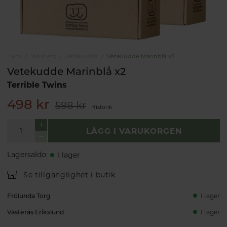
Hem
Wellness
Vetekudde
Vetekudde Marinblå x2
Vetekudde Marinblå x2
Terrible Twins
498 kr
598 kr
Historik
LÄGG I VARUKORGEN
Lagersaldo
:
I lager
Se tillgänglighet i butik
Frölunda Torg
I lager
Västerås Erikslund
I lager