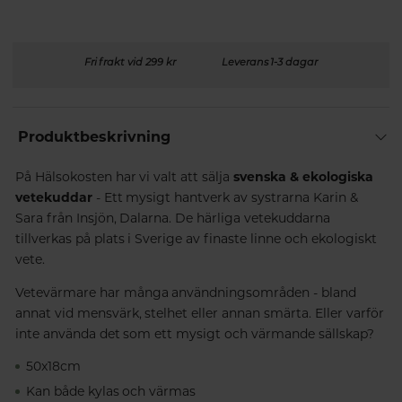
Fri frakt vid 299 kr
Leverans 1-3 dagar
Produktbeskrivning
På Hälsokosten har vi valt att sälja
svenska & ekologiska
vetekuddar
- Ett mysigt hantverk av systrarna Karin &
Sara från Insjön, Dalarna. De härliga vetekuddarna
tillverkas på plats i Sverige av finaste linne och ekologiskt
vete.
Vetevärmare har många användningsområden - bland
annat vid mensvärk, stelhet eller annan smärta. Eller varför
inte använda det som ett mysigt och värmande sällskap?
50x18cm
Kan både kylas och värmas