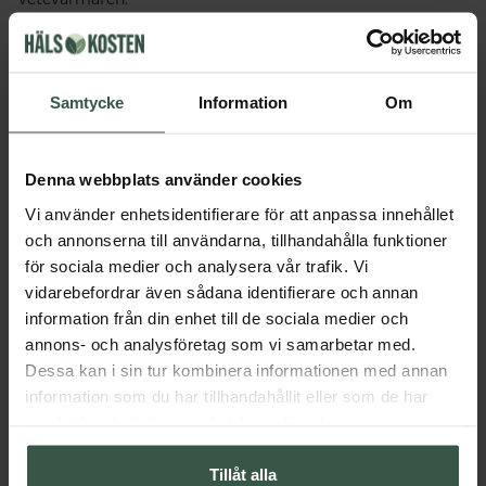
Hållbarhetscertifierade av B Corp
B Corp är en certifiering för företag som vill att deras
företag ska vara en kraft för gott, något som identifierat
Samtycke
Information
Om
Terrible Twins enda sedan de grundades för över 20 år
sedan. Terrible Twins är det femte företaget i Sverige som
får denna certifiering. Det betyder att de följer de högsta
Denna webbplats använder cookies
standarderna för social och miljömässig prestanda,
Vi använder enhetsidentifierare för att anpassa innehållet
offentlig insyn och juridiskt ansvar för att balansera vinst
och annonserna till användarna, tillhandahålla funktioner
och syfte.
för sociala medier och analysera vår trafik. Vi
vidarebefordrar även sådana identifierare och annan
Tillverkningsland
Sverige
information från din enhet till de sociala medier och
annons- och analysföretag som vi samarbetar med.
Innehåll
Dessa kan i sin tur kombinera informationen med annan
information som du har tillhandahållit eller som de har
samlat in när du har använt deras tjänster.
Dosering & användning
Tillåt alla