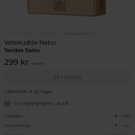
Hem
Wellness
Vetekudde
Vetekudde Natur
Vetekudde Natur
Terrible Twins
299 kr
Historik
EJ I LAGER
Lagersaldo
:
Ej i lager
Se tillgänglighet i butik
Fruängen
I lager
Frölunda Torg
I lager