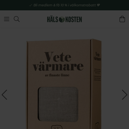
Bli medlem & få 10 % i välkomstrabatt 💚