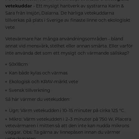
vetekuddar
- Ett mysigt hantverk av systrarna Karin &
Sara från Insjön, Dalarna. De härliga vetekuddarna
tillverkas på plats i Sverige av finaste linne och ekologiskt
vete.
Vetevärmare har många användningsområden - bland
annat vid mensvärk, stelhet eller annan smärta. Eller varför
inte använda det som ett mysigt och värmande sällskap?
50x18cm
Kan både kylas och värmas
Ekologisk och KRAV-märkt vete
Svensk tillverkning
Så här värmer du vetekudden:
Ugn: Värm vetekudden i 10–15 minuter på cirka 125 °C.
Mikro: Värm vetekudden i 2–3 minuter på 750 W. Placera
vetevärmaren i mitten så att den inte kan nudda mikrons
väggar. Obs: Ta gärna av linnepåsen innan du värmer
vetevärmaren.