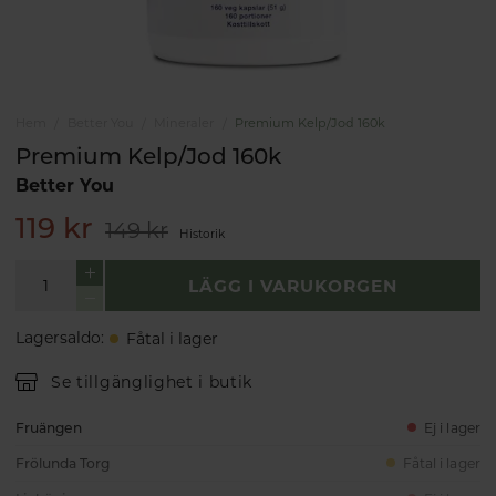
Hem
Better You
Mineraler
Premium Kelp/Jod 160k
Premium Kelp/Jod 160k
Better You
119 kr
149 kr
Historik
LÄGG I VARUKORGEN
Lagersaldo
:
Fåtal i lager
Se tillgänglighet i butik
Fruängen
Ej i lager
Frölunda Torg
Fåtal i lager