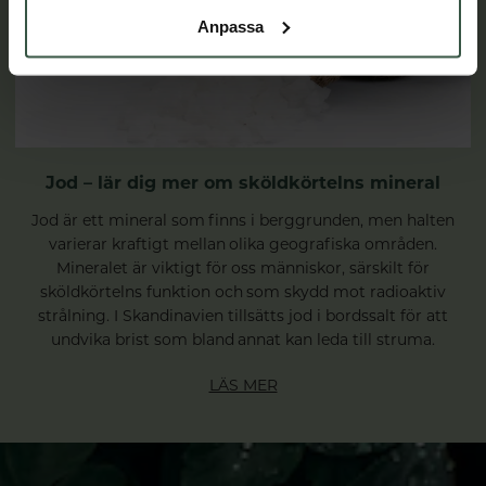
Anpassa
Jod – lär dig mer om sköldkörtelns mineral
Jod är ett mineral som finns i berggrunden, men halten
varierar kraftigt mellan olika geografiska områden.
Mineralet är viktigt för oss människor, särskilt för
sköldkörtelns funktion och som skydd mot radioaktiv
strålning. I Skandinavien tillsätts jod i bordssalt för att
undvika brist som bland annat kan leda till struma.
LÄS MER