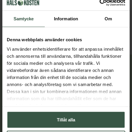
Marint Kollagen + Hyaluronsyra Ekonomipack 2x120k
Great Essentials
Great Essentials
Samtycke
Information
Om
398 kr
498 kr
498 kr
598 kr
LÄGG I VARUKORGEN
LÄGG I VARUKORGEN
Denna webbplats använder cookies
Vi använder enhetsidentifierare för att anpassa innehållet
och annonserna till användarna, tillhandahålla funktioner
för sociala medier och analysera vår trafik. Vi
Lär dig mer
vidarebefordrar även sådana identifierare och annan
information från din enhet till de sociala medier och
annons- och analysföretag som vi samarbetar med.
Dessa kan i sin tur kombinera informationen med annan
information som du har tillhandahållit eller som de har
samlat in när du har använt deras tjänster.
Tillåt alla