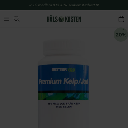
Bli medlem & få 10 % i välkomstrabatt 💚