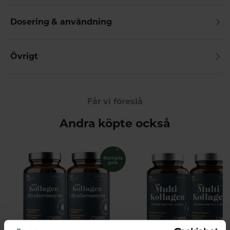
Dosering & användning
Övrigt
Får vi föreslå
Andra köpte också