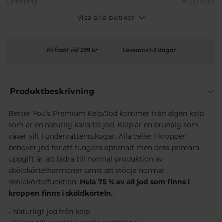
Linköping
Ej i lager
Visa alla butiker
Fri frakt vid 299 kr
Leverans 1-3 dagar
Produktbeskrivning
Better You's Premium Kelp/Jod kommer från algen kelp
som är en naturlig källa till jod. Kelp är en brunalg som
växer vilt i undervattensskogar. Alla celler i kroppen
behöver jod för att fungera optimalt men dess primära
uppgift är att bidra till normal produktion av
sköldkörtelhormoner samt att stödja normal
sköldkörtelfunktion.
Hela 75 % av all jod som finns i
kroppen finns i sköldkörteln.
- Naturligt jod från kelp