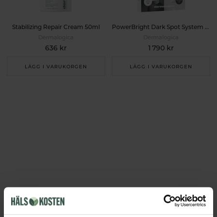
Stabilizing Repair Cream 50ml
PowerBright Dark Spot System 50ml
Dermalogica
Dermalogica
636 kr
1 790 kr
LÄGG I VARUKORGEN
LÄGG I VARUKORGEN