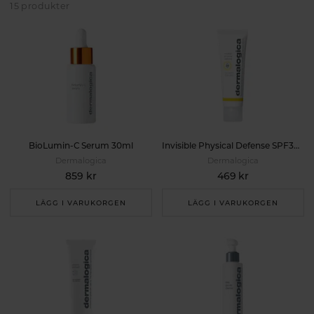
Dermalogica - professionell hudvård sedan 1986
15 produkter
BioLumin-C Serum 30ml
Invisible Physical Defense SPF30 50ml
Dermalogica
Dermalogica
859 kr
469 kr
LÄGG I VARUKORGEN
LÄGG I VARUKORGEN