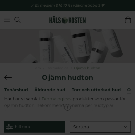
Bli medlem & få 10 % i välkomstrabatt 💚
Hem
Dermalogica
Ojämn hudton
Ojämn hudton
Tonårshud
Åldrande hud
Torr och uttorkad hud
Oj
Här har vi samlat
Dermalogicas
produkter som passar för
ojämn hudton. Rekommendationerna per hudtyp är
framtagna i samarbete mellan Dermalogica och
Hälsokostens certifierade hudvårdsterapeuter.
Filtrera
Sortera
Läs mer om Dermalogica här: