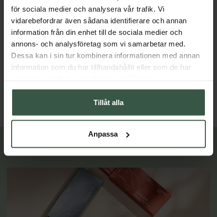
för sociala medier och analysera vår trafik. Vi
vidarebefordrar även sådana identifierare och annan
information från din enhet till de sociala medier och
annons- och analysföretag som vi samarbetar med.
Marint Kollagen + Hyaluronsyra Ekonomipack 2x120k
Testobalans Ekonomipack 2x
Dessa kan i sin tur kombinera informationen med annan
Great Essentials
Great Essentials
information som du har tillhandahållit eller som de har
398 kr
498 kr
498 kr
598 kr
samlat in när du har använt deras tjänster.
LÄGG I VARUKORGEN
LÄGG I VARUKORGEN
Tillåt alla
Anpassa
Lär dig mer