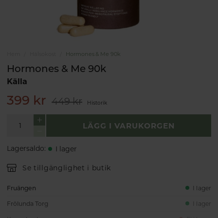
Hem
Hälsokost
Hormones & Me 90k
Hormones & Me 90k
Källa
399 kr
449 kr
Historik
LÄGG I VARUKORGEN
Lagersaldo
:
I lager
Se tillgänglighet i butik
Fruängen
I lager
Frölunda Torg
I lager