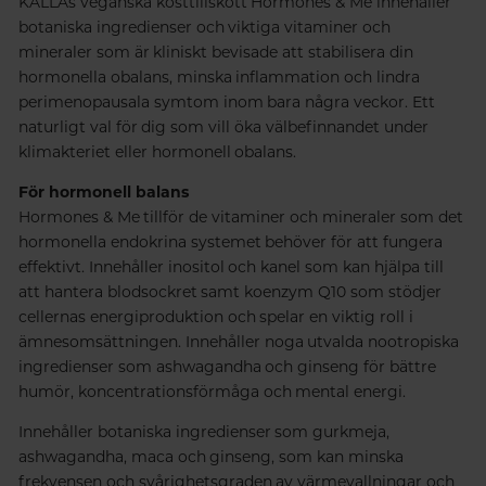
KÄLLAs veganska kosttillskott Hormones & Me innehåller
botaniska ingredienser och viktiga vitaminer och
mineraler som är kliniskt bevisade att stabilisera din
hormonella obalans, minska inflammation och lindra
perimenopausala symtom inom bara några veckor. Ett
naturligt val för dig som vill öka välbefinnandet under
klimakteriet eller hormonell obalans.
För hormonell balans
Hormones & Me tillför de vitaminer och mineraler som det
hormonella endokrina systemet behöver för att fungera
effektivt. Innehåller inositol och kanel som kan hjälpa till
att hantera blodsockret samt koenzym Q10 som stödjer
cellernas energiproduktion och spelar en viktig roll i
ämnesomsättningen. Innehåller noga utvalda nootropiska
ingredienser som ashwagandha och ginseng för bättre
humör, koncentrationsförmåga och mental energi.
Innehåller botaniska ingredienser som gurkmeja,
ashwagandha, maca och ginseng, som kan minska
frekvensen och svårighetsgraden av värmevallningar och