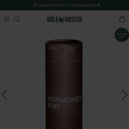
Bli medlem & få 10 % i välkomstrabatt 💚