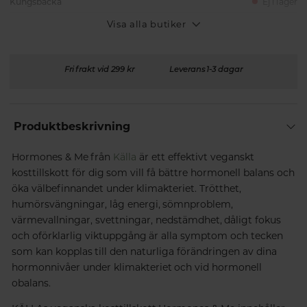
Kungsbacka
Ej i lager
Visa alla butiker
Fri frakt vid 299 kr
Leverans 1-3 dagar
Produktbeskrivning
Hormones & Me från
Källa
är ett effektivt veganskt
kosttillskott för dig som vill få bättre hormonell balans och
öka välbefinnandet under klimakteriet. Trötthet,
humörsvängningar, låg energi, sömnproblem,
värmevallningar, svettningar, nedstämdhet, dåligt fokus
och oförklarlig viktuppgång är alla symptom och tecken
som kan kopplas till den naturliga förändringen av dina
hormonnivåer under klimakteriet och vid hormonell
obalans.