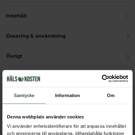
Innehåll
Dosering & användning
Övrigt
Får vi föreslå
Andra köpte också
Samtycke
Information
Om
Denna webbplats använder cookies
Vi använder enhetsidentifierare för att anpassa innehållet
och annonserna till användarna, tillhandahålla funktioner