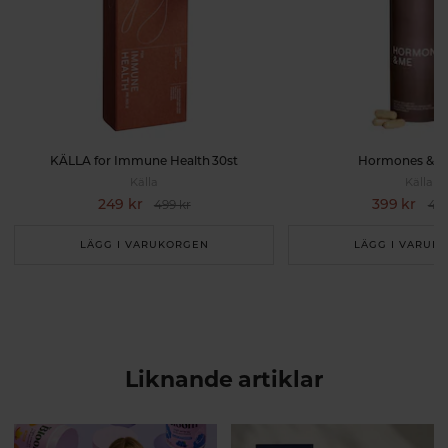
KÄLLA for Immune Health 30st
Hormones & M
Källa
Källa
249 kr
399 kr
499 kr
449
LÄGG I VARUKORGEN
LÄGG I VARUK
Liknande artiklar