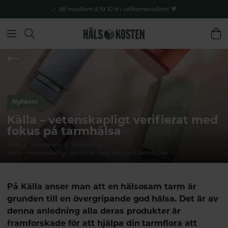
Bli medlem & få 10 % i välkomstrabatt 💚
Nyheter
Källa – vetenskapligt verifierat med
fokus på tarmhälsa
Hem
Inspiration
Nyheter
Källa – vetenskapligt verifierat med fokus på tarmhälsa
På Källa anser man att en hälsosam tarm är
grunden till en övergripande god hälsa. Det är av
denna anledning alla deras produkter är
framforskade för att hjälpa din tarmflora att