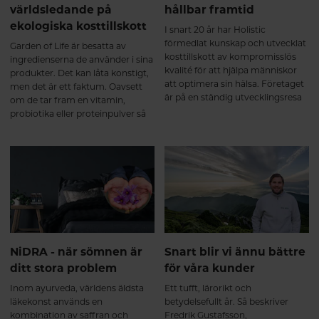
världsledande på
hållbar framtid
ekologiska kosttillskott
I snart 20 år har Holistic
förmedlat kunskap och utvecklat
Garden of Life är besatta av
kosttillskott av kompromisslös
ingredienserna de använder i sina
kvalité för att hjälpa människor
produkter. Det kan låta konstigt,
att optimera sin hälsa. Företaget
men det är ett faktum. Oavsett
är på en ständig utvecklingsresa
om de tar fram en vitamin,
med målet att hela tiden
probiotika eller proteinpulver så
förbättras i syfte att bidra till
börjar Garden of Life alltid sin
visionen om en bättre värld. Med
formulering med riktiga
ny design och förbättrade
livsmedel – Whole Food. Och
förpackningar tar Holistic ännu
medan de är besatta av vad som
ett steg för att skapa en mer
ingår i sina produkter, är de ännu
hållbar värld, med kärlek till både
mer engagerade vad de lämnar
människa, natur och planet.
ute ur sina produkter.
NiDRA - när sömnen är
Snart blir vi ännu bättre
ditt stora problem
för våra kunder
Inom ayurveda, världens äldsta
Ett tufft, lärorikt och
läkekonst används en
betydelsefullt år. Så beskriver
kombination av saffran och
Fredrik Gustafsson,