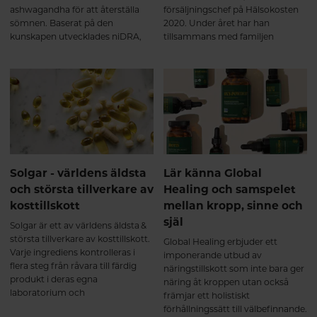
ashwagandha för att återställa
försäljningschef på Hälsokosten
sömnen. Baserat på den
2020. Under året har han
kunskapen utvecklades niDRA,
tillsammans med familjen
en kombination av KSM66® och
lanserat Hälsokosten, en
Affron® som är världens mest
hälsokostkedja med 11 butiker
väldokumenterade saffran.
runt om i landet – och snart
Effekten på sömn märks som
lanseras en e-handel som ett
regel första veckan.
komplement till de fysiska
butikerna.
Solgar - världens äldsta
Lär känna Global
och största tillverkare av
Healing och samspelet
kosttillskott
mellan kropp, sinne och
själ
Solgar är ett av världens äldsta &
största tillverkare av kosttillskott.
Global Healing erbjuder ett
Varje ingrediens kontrolleras i
imponerande utbud av
flera steg från råvara till färdig
näringstillskott som inte bara ger
produkt i deras egna
näring åt kroppen utan också
laboratorium och
främjar ett holistiskt
produktionsanläggningar. Här får
förhållningssätt till välbefinnande.