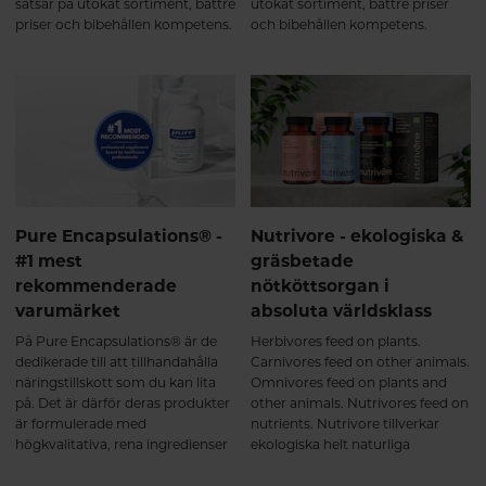
satsar på utökat sortiment, bättre
utökat sortiment, bättre priser
priser och bibehållen kompetens.
och bibehållen kompetens.
Pure Encapsulations® -
Nutrivore - ekologiska &
#1 mest
gräsbetade
rekommenderade
nötköttsorgan i
varumärket
absoluta världsklass
På Pure Encapsulations® är de
Herbivores feed on plants.
dedikerade till att tillhandahålla
Carnivores feed on other animals.
näringstillskott som du kan lita
Omnivores feed on plants and
på. Det är därför deras produkter
other animals. Nutrivores feed on
är formulerade med
nutrients. Nutrivore tillverkar
högkvalitativa, rena ingredienser
ekologiska helt naturliga
FRI FRÅN onödiga tillsatser och
kosttillskott från de mest
många vanliga allergener, och
näringstäta ingredienserna på