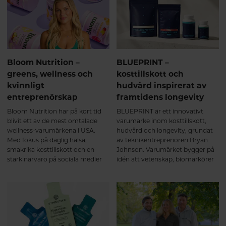
Bloom Nutrition –
BLUEPRINT –
greens, wellness och
kosttillskott och
kvinnligt
hudvård inspirerat av
entreprenörskap
framtidens longevity
Bloom Nutrition har på kort tid
BLUEPRINT är ett innovativt
blivit ett av de mest omtalade
varumärke inom kosttillskott,
wellness-varumärkena i USA.
hudvård och longevity, grundat
Med fokus på daglig hälsa,
av teknikentreprenören Bryan
smakrika kosttillskott och en
Johnson. Varumärket bygger på
stark närvaro på sociala medier
idén att vetenskap, biomarkörer
har företaget attraherat
och dagliga rutiner kan användas
miljontals kunder världen över.
för att optimera hälsa, bromsa
Bakom framgången står
biologiskt åldrande och förbättra
grundaren Mari Llewellyn, vars
kroppens långsiktiga funktion.
egen hälsoresa har inspirerat
både produkterna och företagets