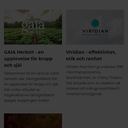
du veta mer om Solgar och varför
Dessa högkvalitativa kosttillskott
deras produkter finns i
har en unik formulering och
Hälsokostens sortiment.
hållbara tillverkningsmetoder
som understryker Global
Healings rykte som en pionjär
inom hälsa och välbefinnande.
GAIA Herbs® - en
Viridian - effektivitet,
upplevelse för kropp
etik och renhet
och själ
Viridian Nutrition grundades 1999
i Northamptonshire,
Välkommen till en värld av GAIA
Storbritannien, av Cheryl Thallon.
Herbs®, där näringstillskott blir
Det började som en reaktion på
en upplevelse för kropp och själ.
insikten att många kosttillskott
Det unika utbudet av
innehöll konstgjorda
högkvalitativa näringstillskott
fyllnadsmedel, bindemedel,
speglar kopplingen mellan
tillsatser och annat som inte
modern vetenskap och
bidrar till hälsa – snarare tvärtom.
årtusenden av gamla
medicinväxt-traditioner.