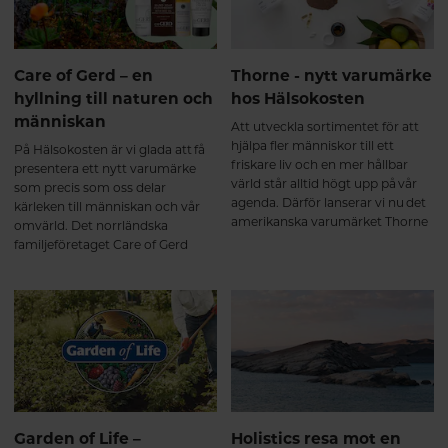
det inte bli.
Care of Gerd – en
Thorne - nytt varumärke
hyllning till naturen och
hos Hälsokosten
människan
Att utveckla sortimentet för att
hjälpa fler människor till ett
På Hälsokosten är vi glada att få
friskare liv och en mer hållbar
presentera ett nytt varumärke
värld står alltid högt upp på vår
som precis som oss delar
agenda. Därför lanserar vi nu det
kärleken till människan och vår
amerikanska varumärket Thorne
omvärld. Det norrländska
som levererar ett brett sortiment
familjeföretaget Care of Gerd
med rena och effektiva
skapar fantastiska hud- och
näringstillskott utan tillsatser.
hårvårdsprodukter med naturen
Tack vare den höga kvaliteten
som grund. Säg hej till Care of
och säkerheten väljer flera NHL-
Gerd.
spelare och idrottsstjärnor
Thorne.
Garden of Life –
Holistics resa mot en