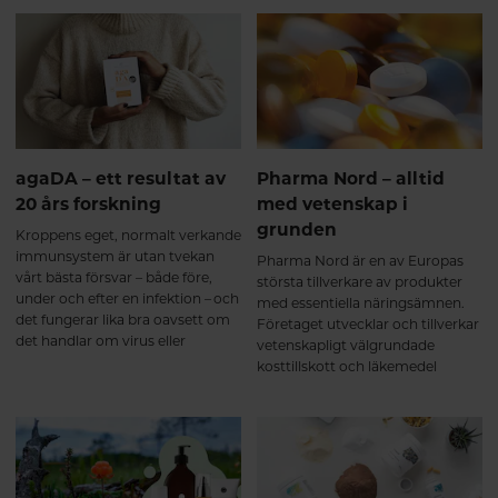
på Hälsokosten, att Mega Multi
handel blev det möjligt. Idag drivs
Advanced var precis vad han
e-handeln från en av de fysiska
behövde.
butikerna i Västerås.
agaDA – ett resultat av
Pharma Nord – alltid
20 års forskning
med vetenskap i
grunden
Kroppens eget, normalt verkande
immunsystem är utan tvekan
Pharma Nord är en av Europas
vårt bästa försvar – både före,
största tillverkare av produkter
under och efter en infektion – och
med essentiella näringsämnen.
det fungerar lika bra oavsett om
Företaget utvecklar och tillverkar
det handlar om virus eller
vetenskapligt välgrundade
bakterier. Utmaningen är att vårt
kosttillskott och läkemedel
immunsystem lätt kommer ur
baserade på optimal
balans och försvagas. Kliniska
biotillgänglighet, säkerhet och
studier och lång erfarenhet visar
dokumentation.
att agaDA hjälper kroppen att
bibehålla sitt starka, normala
immunsystem. Och bättre kan