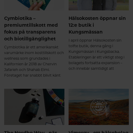
filosofi.
Cymbiotika –
Hälsokosten öppnar sin
premiumtillskott med
12:e butik i
fokus på transparens
Kungsmässan
och biotillgänglighet
I april öppnar Hälsokosten sin
tolfte butik, denna gång i
Cymbiotika är ett amerikanskt
Kungsmässan i Kungsbacka.
varumärke inom kosttillskott och
Etableringen är ett viktigt steg i
wellness som grundades i
bolagets fortsatta expansion –
Kalifornien år 2018 av Chervin
och innebär samtidigt att
Jafarieh och Shahab Elmi.
kungsbackaborna får tillgång till
Företaget har snabbt blivit känt
en helt ny typ av hälsokostbutik.
inom premiumsegmentet för
sina rena ingredienser,
avancerade leveranssystem och
starka fokus på transparens.
The Nordbo Way - när
Vimergy - ett hälsobolag