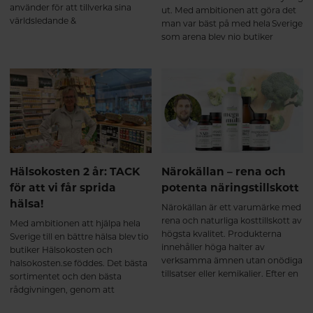
använder för att tillverka sina
ut. Med ambitionen att göra det
världsledande &
man var bäst på med hela Sverige
högkoncentrerade tillskott med
som arena blev nio butiker
omega-3 i en produktionsprocess
Hälsokosten och halsokosten.se
för att lämna minsta möjliga
föddes. Genom att kombinera
avtryck på miljön. Häng med så
fysisk butik och e-handel har
får du veta mer!
satsningen burit frukt – första
halvåret 2022 har Hälsokosten
ökat totala försäljningen med
hela 31 procent.
Hälsokosten 2 år: TACK
Närokällan – rena och
för att vi får sprida
potenta näringstillskott
hälsa!
Närokällan är ett varumärke med
rena och naturliga kosttillskott av
Med ambitionen att hjälpa hela
högsta kvalitet. Produkterna
Sverige till en bättre hälsa blev tio
innehåller höga halter av
butiker Hälsokosten och
verksamma ämnen utan onödiga
halsokosten.se föddes. Det bästa
tillsatser eller kemikalier. Efter en
sortimentet och den bästa
rad förkylningar kände Fredrik
rådgivningen, genom att
Gustafsson, sortimentsansvarig
kombinera fysisk butik och e-