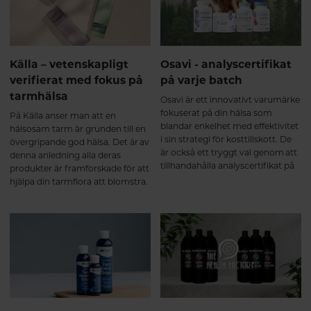
ungdom och skönhet - den
optimerade gestaltningen av
välbefinnande.
Källa – vetenskapligt
Osavi - analyscertifikat
verifierat med fokus på
på varje batch
tarmhälsa
Osavi är ett innovativt varumärke
fokuserat på din hälsa som
På Källa anser man att en
blandar enkelhet med effektivitet
hälsosam tarm är grunden till en
i sin strategi för kosttillskott. De
övergripande god hälsa. Det är av
är också ett tryggt val genom att
denna anledning alla deras
tillhandahålla analyscertifikat på
produkter är framforskade för att
varje batch av sina produkter i ett
hjälpa din tarmflora att blomstra.
oberoende ackrediterat
På detta vis kan du blomstra.
laboratorium för potens och
renhet.