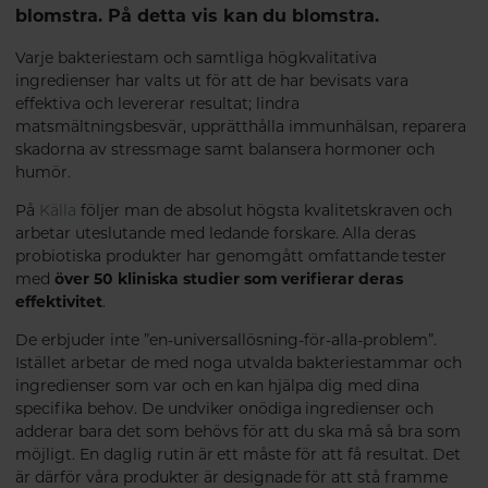
blomstra. På detta vis kan du blomstra.
Varje bakteriestam och samtliga högkvalitativa
ingredienser har valts ut för att de har bevisats vara
effektiva och levererar resultat; lindra
matsmältningsbesvär, upprätthålla immunhälsan, reparera
skadorna av stressmage samt balansera hormoner och
humör.
På
Källa
följer man de absolut högsta kvalitetskraven och
arbetar uteslutande med ledande forskare. Alla deras
probiotiska produkter har genomgått omfattande tester
med
över 50 kliniska studier som verifierar deras
effektivitet
.
De erbjuder inte ”en-universallösning-för-alla-problem”.
Istället arbetar de med noga utvalda bakteriestammar och
ingredienser som var och en kan hjälpa dig med dina
specifika behov. De undviker onödiga ingredienser och
adderar bara det som behövs för att du ska må så bra som
möjligt. En daglig rutin är ett måste för att få resultat. Det
är därför våra produkter är designade för att stå framme