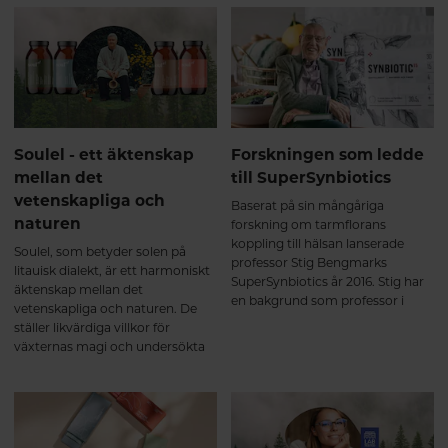
stöds av verifierbar vetenskap.
planeten. Häng med så berättar
vi mer!
Soulel - ett äktenskap
Forskningen som ledde
mellan det
till SuperSynbiotics
vetenskapliga och
Baserat på sin mångåriga
naturen
forskning om tarmflorans
koppling till hälsan lanserade
Soulel, som betyder solen på
professor Stig Bengmarks
litauisk dialekt, är ett harmoniskt
SuperSynbiotics år 2016. Stig har
äktenskap mellan det
en bakgrund som professor i
vetenskapliga och naturen. De
kirurgi vid Lunds Universitet,
ställer likvärdiga villkor för
chefskirurg och klinikchef vid
växternas magi och undersökta
Lunds universitetssjukhus.
fakta eftersom de för oss är två
tillvägagångssätt till samma
resultat. Deras produkter finns
för att hjälpa människor att
uppnå levande hälsa - styrka,