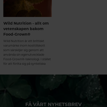
Wild Nutrition - allt om
vetenskapen bakom
Food-Grown®
Wild Nutrition är ett brittiskt
varumärke inom kosttillskott
som särskiljer sig genom att
använda sin egenutvecklade
Food-Grown®-teknologi. I stället
för att förlita sig på syntetiska
vitaminer och mineraler, eller
isolerade näringsämnen, strävar
företaget efter att framställa
tillskott som efterliknar näringens
naturliga form i mat.
FÅ VÅRT NYHETSBREV