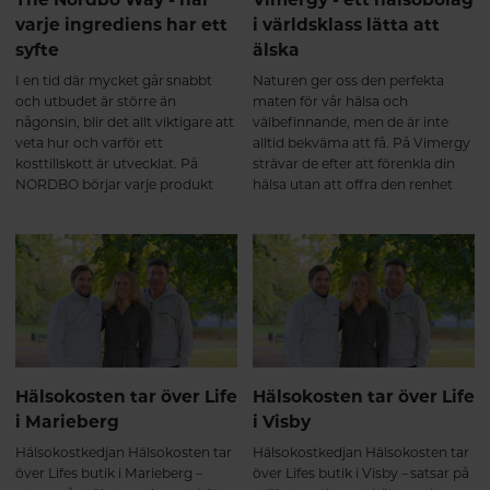
varje ingrediens har ett
i världsklass lätta att
syfte
älska
I en tid där mycket går snabbt
Naturen ger oss den perfekta
och utbudet är större än
maten för vår hälsa och
någonsin, blir det allt viktigare att
välbefinnande, men de är inte
veta hur och varför ett
alltid bekväma att få. På Vimergy
kosttillskott är utvecklat. På
strävar de efter att förenkla din
NORDBO börjar varje produkt
hälsa utan att offra den renhet
med en tydlig idé: att skapa
och näringsämnen din kropp
genomtänkta formuleringar där
förtjänar. Vimergy förser dig med
ingredienserna samverkar och
kosttillskott av högsta kvalitet i
varje detalj fyller en funktion. Det
en lättanvänd pulver-, kapsel-
är grunden i The Nordbo Way –
och flytande form. Alltid 100%
ett arbetssätt som genomsyrar
Vegan & Paleo Friendly.
allt från råvaruval till färdig
produkt.
Hälsokosten tar över Life
Hälsokosten tar över Life
i Marieberg
i Visby
Hälsokostkedjan Hälsokosten tar
Hälsokostkedjan Hälsokosten tar
över Lifes butik i Marieberg –
över Lifes butik i Visby – satsar på