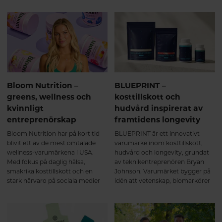
Bloom Nutrition –
BLUEPRINT –
greens, wellness och
kosttillskott och
kvinnligt
hudvård inspirerat av
entreprenörskap
framtidens longevity
Bloom Nutrition har på kort tid
BLUEPRINT är ett innovativt
blivit ett av de mest omtalade
varumärke inom kosttillskott,
wellness-varumärkena i USA.
hudvård och longevity, grundat
Med fokus på daglig hälsa,
av teknikentreprenören Bryan
smakrika kosttillskott och en
Johnson. Varumärket bygger på
stark närvaro på sociala medier
idén att vetenskap, biomarkörer
har företaget attraherat
och dagliga rutiner kan användas
miljontals kunder världen över.
för att optimera hälsa, bromsa
Bakom framgången står
biologiskt åldrande och förbättra
grundaren Mari Llewellyn, vars
kroppens långsiktiga funktion.