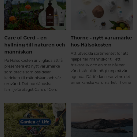
att agaDA hjälper kroppen att
bibehålla sitt starka, normala
immunsystem. Och bättre kan
det inte bli.
Care of Gerd – en
Thorne - nytt varumärke
hyllning till naturen och
hos Hälsokosten
människan
Att utveckla sortimentet för att
hjälpa fler människor till ett
På Hälsokosten är vi glada att få
friskare liv och en mer hållbar
presentera ett nytt varumärke
värld står alltid högt upp på vår
som precis som oss delar
agenda. Därför lanserar vi nu det
kärleken till människan och vår
amerikanska varumärket Thorne
omvärld. Det norrländska
som levererar ett brett sortiment
familjeföretaget Care of Gerd
med rena och effektiva
skapar fantastiska hud- och
näringstillskott utan tillsatser.
hårvårdsprodukter med naturen
Tack vare den höga kvaliteten
som grund. Säg hej till Care of
och säkerheten väljer flera NHL-
Gerd.
spelare och idrottsstjärnor
Thorne.