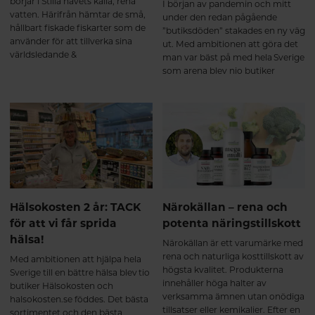
börjar i Stilla havets kalla, rena
I början av pandemin och mitt
vatten. Härifrån hämtar de små,
under den redan pågående
hållbart fiskade fiskarter som de
”butiksdöden” stakades en ny väg
använder för att tillverka sina
ut. Med ambitionen att göra det
världsledande &
man var bäst på med hela Sverige
högkoncentrerade tillskott med
som arena blev nio butiker
omega-3 i en produktionsprocess
Hälsokosten och halsokosten.se
för att lämna minsta möjliga
föddes. Genom att kombinera
avtryck på miljön. Häng med så
fysisk butik och e-handel har
får du veta mer!
satsningen burit frukt – första
halvåret 2022 har Hälsokosten
ökat totala försäljningen med
hela 31 procent.
Hälsokosten 2 år: TACK
Närokällan – rena och
för att vi får sprida
potenta näringstillskott
hälsa!
Närokällan är ett varumärke med
rena och naturliga kosttillskott av
Med ambitionen att hjälpa hela
högsta kvalitet. Produkterna
Sverige till en bättre hälsa blev tio
innehåller höga halter av
butiker Hälsokosten och
verksamma ämnen utan onödiga
halsokosten.se föddes. Det bästa
tillsatser eller kemikalier. Efter en
sortimentet och den bästa