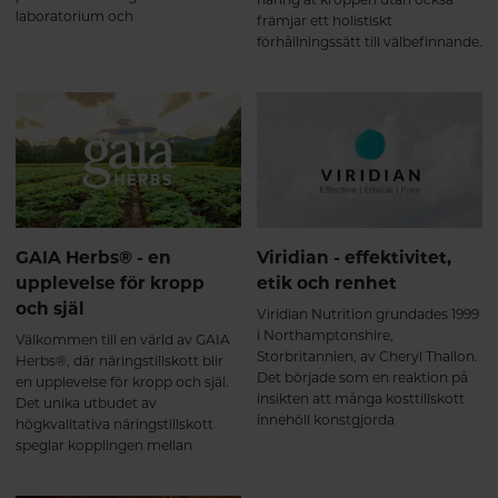
laboratorium och
främjar ett holistiskt
produktionsanläggningar. Här får
förhållningssätt till välbefinnande.
du veta mer om Solgar och varför
Dessa högkvalitativa kosttillskott
deras produkter finns i
har en unik formulering och
Hälsokostens sortiment.
hållbara tillverkningsmetoder
som understryker Global
Healings rykte som en pionjär
inom hälsa och välbefinnande.
GAIA Herbs® - en
Viridian - effektivitet,
upplevelse för kropp
etik och renhet
och själ
Viridian Nutrition grundades 1999
i Northamptonshire,
Välkommen till en värld av GAIA
Storbritannien, av Cheryl Thallon.
Herbs®, där näringstillskott blir
Det började som en reaktion på
en upplevelse för kropp och själ.
insikten att många kosttillskott
Det unika utbudet av
innehöll konstgjorda
högkvalitativa näringstillskott
fyllnadsmedel, bindemedel,
speglar kopplingen mellan
tillsatser och annat som inte
modern vetenskap och
bidrar till hälsa – snarare tvärtom.
årtusenden av gamla