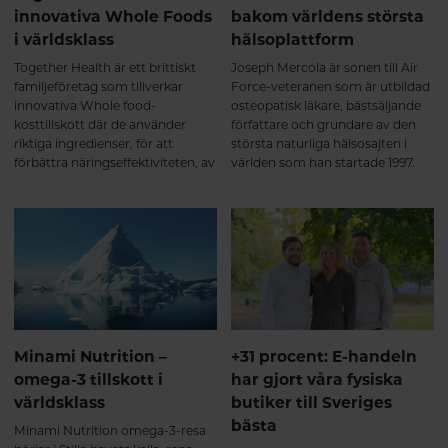
innovativa Whole Foods
bakom världens största
i världsklass
hälsoplattform
Together Health är ett brittiskt
Joseph Mercola är sonen till Air
familjeföretag som tillverkar
Force-veteranen som är utbildad
innovativa Whole food-
osteopatisk läkare, bästsäljande
kosttillskott där de använder
författare och grundare av den
riktiga ingredienser, för att
största naturliga hälsosajten i
förbättra näringseffektiviteten, av
världen som han startade 1997.
de finaste växt-, hav- och
Nu har vi på Hälsokosten utökat
örtingredienserna.
vårt sortiment med Dr. Mercolas
produkter.
Minami Nutrition –
+31 procent: E-handeln
omega-3 tillskott i
har gjort våra fysiska
världsklass
butiker till Sveriges
bästa
Minami Nutrition omega-3-resa