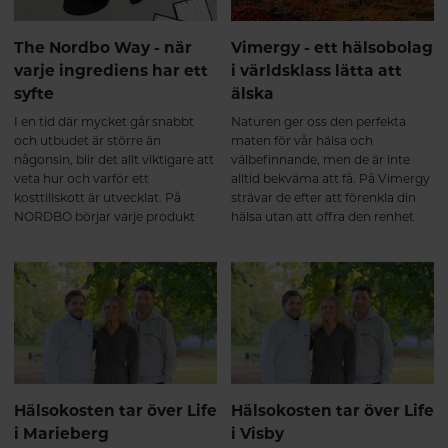
The Nordbo Way - när
Vimergy - ett hälsobolag
varje ingrediens har ett
i världsklass lätta att
syfte
älska
I en tid där mycket går snabbt
Naturen ger oss den perfekta
och utbudet är större än
maten för vår hälsa och
någonsin, blir det allt viktigare att
välbefinnande, men de är inte
veta hur och varför ett
alltid bekväma att få. På Vimergy
kosttillskott är utvecklat. På
strävar de efter att förenkla din
NORDBO börjar varje produkt
hälsa utan att offra den renhet
med en tydlig idé: att skapa
och näringsämnen din kropp
genomtänkta formuleringar där
förtjänar. Vimergy förser dig med
ingredienserna samverkar och
kosttillskott av högsta kvalitet i
varje detalj fyller en funktion. Det
en lättanvänd pulver-, kapsel-
är grunden i The Nordbo Way –
och flytande form. Alltid 100%
ett arbetssätt som genomsyrar
Vegan & Paleo Friendly.
allt från råvaruval till färdig
produkt.
Hälsokosten tar över Life
Hälsokosten tar över Life
i Marieberg
i Visby