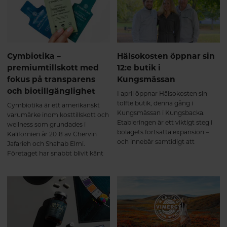
egen hälsoresa har inspirerat
både produkterna och företagets
filosofi.
Cymbiotika –
Hälsokosten öppnar sin
premiumtillskott med
12:e butik i
fokus på transparens
Kungsmässan
och biotillgänglighet
I april öppnar Hälsokosten sin
tolfte butik, denna gång i
Cymbiotika är ett amerikanskt
Kungsmässan i Kungsbacka.
varumärke inom kosttillskott och
Etableringen är ett viktigt steg i
wellness som grundades i
bolagets fortsatta expansion –
Kalifornien år 2018 av Chervin
och innebär samtidigt att
Jafarieh och Shahab Elmi.
kungsbackaborna får tillgång till
Företaget har snabbt blivit känt
en helt ny typ av hälsokostbutik.
inom premiumsegmentet för
sina rena ingredienser,
avancerade leveranssystem och
starka fokus på transparens.