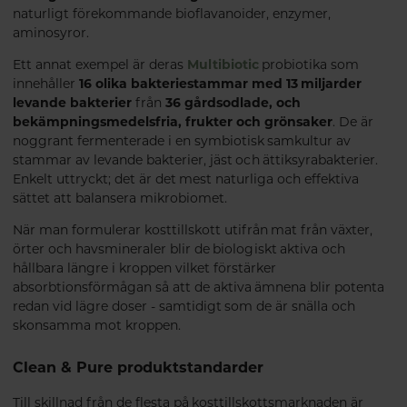
naturligt förekommande bioflavanoider, enzymer,
aminosyror.
Ett annat exempel är deras
Multibiotic
probiotika som
innehåller
16 olika bakteriestammar med 13 miljarder
levande bakterier
från
36 gårdsodlade, och
bekämpningsmedelsfria, frukter och grönsaker
. De är
noggrant fermenterade i en symbiotisk samkultur av
stammar av levande bakterier, jäst och ättiksyrabakterier.
Enkelt uttryckt; det är det mest naturliga och effektiva
sättet att balansera mikrobiomet.
När man formulerar kosttillskott utifrån mat från växter,
örter och havsmineraler blir de biologiskt aktiva och
hållbara längre i kroppen vilket förstärker
absorbtionsförmågan så att de aktiva ämnena blir potenta
redan vid lägre doser - samtidigt som de är snälla och
skonsamma mot kroppen.
Clean & Pure produktstandarder
Till skillnad från de flesta på kosttillskottsmarknaden är