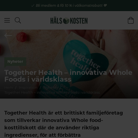
Bli medlem & få 10 % i välkomstrabatt 💚
Nyheter
Together Health – innovativa Whole
Foods i världsklass
Hem
Inspiration
Nyheter
Together Health – innovativa Whole Foods i världsklass
Together Health är ett brittiskt familjeföretag
som tillverkar innovativa Whole food-
kosttillskott där de använder riktiga
ingredienser, för att förbättra