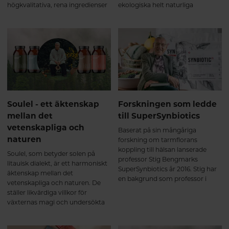
högkvalitativa, rena ingredienser
ekologiska helt naturliga
FRI FRÅN onödiga tillsatser och
kosttillskott från de mest
många vanliga allergener, och
näringstäta ingredienserna på
stöds av verifierbar vetenskap.
planeten. Häng med så berättar
vi mer!
Soulel - ett äktenskap
Forskningen som ledde
mellan det
till SuperSynbiotics
vetenskapliga och
Baserat på sin mångåriga
naturen
forskning om tarmflorans
koppling till hälsan lanserade
Soulel, som betyder solen på
professor Stig Bengmarks
litauisk dialekt, är ett harmoniskt
SuperSynbiotics år 2016. Stig har
äktenskap mellan det
en bakgrund som professor i
vetenskapliga och naturen. De
kirurgi vid Lunds Universitet,
ställer likvärdiga villkor för
chefskirurg och klinikchef vid
växternas magi och undersökta
Lunds universitetssjukhus.
fakta eftersom de för oss är två
tillvägagångssätt till samma