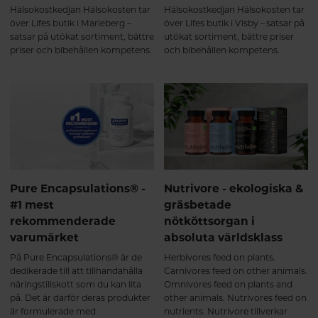
Hälsokostkedjan Hälsokosten tar
Hälsokostkedjan Hälsokosten tar
över Lifes butik i Marieberg –
över Lifes butik i Visby – satsar på
satsar på utökat sortiment, bättre
utökat sortiment, bättre priser
priser och bibehållen kompetens.
och bibehållen kompetens.
Pure Encapsulations® -
Nutrivore - ekologiska &
#1 mest
gräsbetade
rekommenderade
nötköttsorgan i
varumärket
absoluta världsklass
På Pure Encapsulations® är de
Herbivores feed on plants.
dedikerade till att tillhandahålla
Carnivores feed on other animals.
näringstillskott som du kan lita
Omnivores feed on plants and
på. Det är därför deras produkter
other animals. Nutrivores feed on
är formulerade med
nutrients. Nutrivore tillverkar