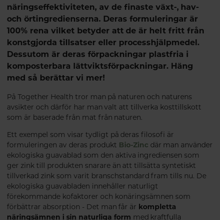
näringseffektiviteten, av de finaste växt-, hav-
och örtingredienserna. Deras formuleringar är
100% rena vilket betyder att de är helt fritt från
konstgjorda tillsatser eller processhjälpmedel.
Dessutom är deras förpackningar plastfria i
komposterbara lättviktsförpackningar. Häng
med så berättar vi mer!
På Together Health tror man på naturen och naturens
avsikter och därför har man valt att tillverka kosttillskott
som är baserade från mat från naturen.
Ett exempel som visar tydligt på deras filosofi är
formuleringen av deras produkt
Bio-Zinc
där man använder
ekologiska guavablad som den aktiva ingrediensen som
ger zink till produkten snarare än att tillsätta syntetiskt
tillverkad zink som varit branschstandard fram tills nu. De
ekologiska guavabladen innehåller naturligt
förekommande kofaktorer och konäringsämnen som
förbättrar absorption - Det man får är
kompletta
näringsämnen i sin naturliga form
med kraftfulla