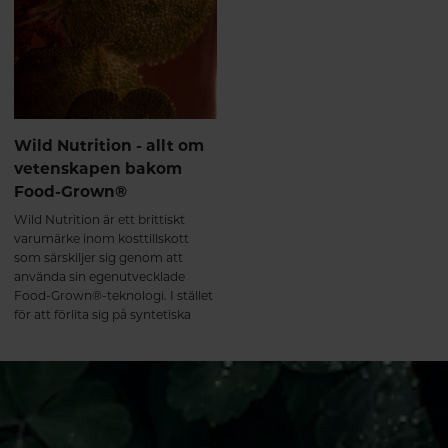
medicinväxt-traditioner.
Wild Nutrition - allt om
vetenskapen bakom
Food-Grown®
Wild Nutrition är ett brittiskt
varumärke inom kosttillskott
som särskiljer sig genom att
använda sin egenutvecklade
Food-Grown®-teknologi. I stället
för att förlita sig på syntetiska
vitaminer och mineraler, eller
isolerade näringsämnen, strävar
företaget efter att framställa
tillskott som efterliknar näringens
naturliga form i mat.