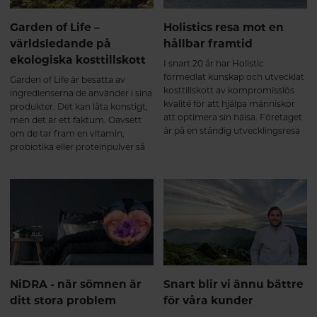
Garden of Life –
Holistics resa mot en
världsledande på
hållbar framtid
ekologiska kosttillskott
I snart 20 år har Holistic
förmedlat kunskap och utvecklat
Garden of Life är besatta av
kosttillskott av kompromisslös
ingredienserna de använder i sina
kvalité för att hjälpa människor
produkter. Det kan låta konstigt,
att optimera sin hälsa. Företaget
men det är ett faktum. Oavsett
är på en ständig utvecklingsresa
om de tar fram en vitamin,
med målet att hela tiden
probiotika eller proteinpulver så
förbättras i syfte att bidra till
börjar Garden of Life alltid sin
visionen om en bättre värld. Med
formulering med riktiga
ny design och förbättrade
livsmedel – Whole Food. Och
förpackningar tar Holistic ännu
medan de är besatta av vad som
ett steg för att skapa en mer
ingår i sina produkter, är de ännu
hållbar värld, med kärlek till både
mer engagerade vad de lämnar
människa, natur och planet.
ute ur sina produkter.
NiDRA - när sömnen är
Snart blir vi ännu bättre
ditt stora problem
för våra kunder