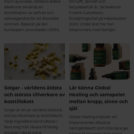
Inom ayurveda, världens äldsta
Ett tufft, lärorikt och
läkekonst används en
betydelsefullt år. Så beskriver
kombination av saffran och
Fredrik Gustafsson,
ashwagandha för att återställa
försäljningschef på Hälsokosten
sömnen. Baserat på den
2020. Under året har han
kunskapen utvecklades niDRA,
tillsammans med familjen
en kombination av KSM66® och
lanserat Hälsokosten, en
Affron® som är världens mest
hälsokostkedja med 11 butiker
väldokumenterade saffran.
runt om i landet – och snart
Effekten på sömn märks som
lanseras en e-handel som ett
regel första veckan.
komplement till de fysiska
butikerna.
Solgar - världens äldsta
Lär känna Global
och största tillverkare av
Healing och samspelet
kosttillskott
mellan kropp, sinne och
själ
Solgar är ett av världens äldsta &
största tillverkare av kosttillskott.
Global Healing erbjuder ett
Varje ingrediens kontrolleras i
imponerande utbud av
flera steg från råvara till färdig
näringstillskott som inte bara ger
produkt i deras egna
näring åt kroppen utan också