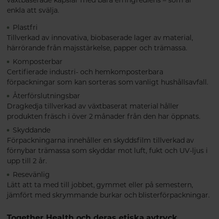
växtbaserade kapslar med bara en ingrediens – som är
enkla att svälja.
Plastfri
Tillverkad av innovativa, biobaserade lager av material,
härrörande från majsstärkelse, papper och trämassa.
Komposterbar
Certifierade industri- och hemkomposterbara
förpackningar som kan sorteras som vanligt hushållsavfall.
Återförslutningsbar
Dragkedja tillverkad av växtbaserat material håller
produkten fräsch i över 2 månader från den har öppnats.
Skyddande
Förpackningarna innehåller en skyddsfilm tillverkad av
förnybar trämassa som skyddar mot luft, fukt och UV-ljus i
upp till 2 år.
Resevänlig
Lätt att ta med till jobbet, gymmet eller på semestern,
jämfört med skrymmande burkar och blisterförpackningar.
Together Health och deras etiska avtryck