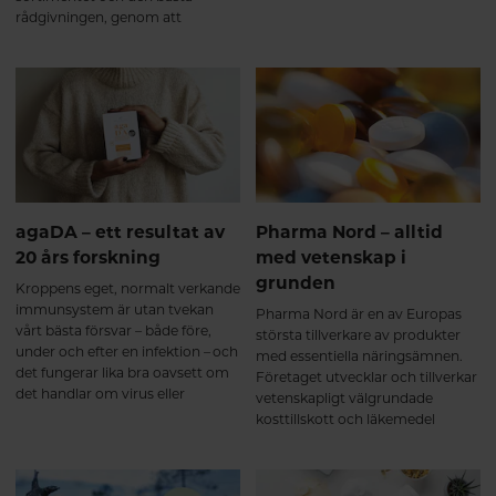
rad förkylningar kände Fredrik
rådgivningen, genom att
Gustafsson, sortimentsansvarig
kombinera fysisk butik och e-
på Hälsokosten, att Mega Multi
handel blev det möjligt. Idag drivs
Advanced var precis vad han
e-handeln från en av de fysiska
behövde.
butikerna i Västerås.
agaDA – ett resultat av
Pharma Nord – alltid
20 års forskning
med vetenskap i
grunden
Kroppens eget, normalt verkande
immunsystem är utan tvekan
Pharma Nord är en av Europas
vårt bästa försvar – både före,
största tillverkare av produkter
under och efter en infektion – och
med essentiella näringsämnen.
det fungerar lika bra oavsett om
Företaget utvecklar och tillverkar
det handlar om virus eller
vetenskapligt välgrundade
bakterier. Utmaningen är att vårt
kosttillskott och läkemedel
immunsystem lätt kommer ur
baserade på optimal
balans och försvagas. Kliniska
biotillgänglighet, säkerhet och
studier och lång erfarenhet visar
dokumentation.