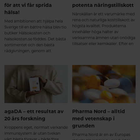
för att vi får sprida
potenta näringstillskott
hälsa!
Närokällan är ett varumärke med
rena och naturliga kosttillskott av
Med ambitionen att hjälpa hela
högsta kvalitet. Produkterna
Sverige till en bättre hälsa blev tio
innehåller höga halter av
butiker Hälsokosten och
verksamma ämnen utan onödiga
halsokosten.se föddes. Det bästa
tillsatser eller kemikalier. Efter en
sortimentet och den bästa
rad förkylningar kände Fredrik
rådgivningen, genom att
Gustafsson, sortimentsansvarig
kombinera fysisk butik och e-
på Hälsokosten, att Mega Multi
handel blev det möjligt. Idag drivs
Advanced var precis vad han
e-handeln från en av de fysiska
behövde.
butikerna i Västerås.
agaDA – ett resultat av
Pharma Nord – alltid
20 års forskning
med vetenskap i
grunden
Kroppens eget, normalt verkande
immunsystem är utan tvekan
Pharma Nord är en av Europas
vårt bästa försvar – både före,