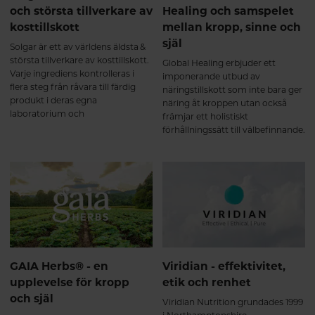
och största tillverkare av
Healing och samspelet
kosttillskott
mellan kropp, sinne och
själ
Solgar är ett av världens äldsta &
största tillverkare av kosttillskott.
Global Healing erbjuder ett
Varje ingrediens kontrolleras i
imponerande utbud av
flera steg från råvara till färdig
näringstillskott som inte bara ger
produkt i deras egna
näring åt kroppen utan också
laboratorium och
främjar ett holistiskt
produktionsanläggningar. Här får
förhållningssätt till välbefinnande.
du veta mer om Solgar och varför
Dessa högkvalitativa kosttillskott
deras produkter finns i
har en unik formulering och
Hälsokostens sortiment.
hållbara tillverkningsmetoder
som understryker Global
Healings rykte som en pionjär
inom hälsa och välbefinnande.
GAIA Herbs® - en
Viridian - effektivitet,
upplevelse för kropp
etik och renhet
och själ
Viridian Nutrition grundades 1999