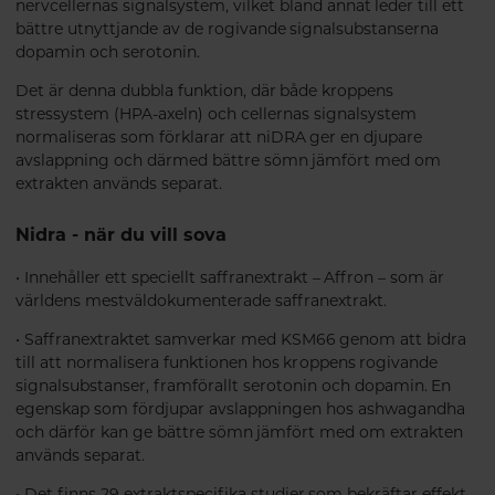
nervcellernas signalsystem, vilket bland annat leder till ett
bättre utnyttjande av de rogivande signalsubstanserna
dopamin och serotonin.
Det är denna dubbla funktion, där både kroppens
stressystem (HPA-axeln) och cellernas signalsystem
normaliseras som förklarar att niDRA ger en djupare
avslappning och därmed bättre sömn jämfört med om
extrakten används separat.
Nidra - när du vill sova
• Innehåller ett speciellt saffranextrakt – Affron – som är
världens mestväldokumenterade saffranextrakt.
• Saffranextraktet samverkar med KSM66 genom att bidra
till att normalisera funktionen hos kroppens rogivande
signalsubstanser, framförallt serotonin och dopamin. En
egenskap som fördjupar avslappningen hos ashwagandha
och därför kan ge bättre sömn jämfört med om extrakten
används separat.
• Det finns 29 extraktspecifika studier som bekräftar effekt,