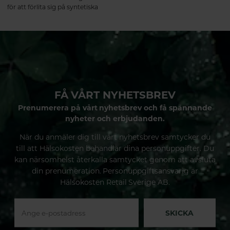
för att förlita sig på syntetiska
vitaminer och mineraler, eller
isolerade näringsämnen, strävar
företaget efter att framställa
tillskott som efterliknar näringens
naturliga form i mat.
FÅ VÅRT NYHETSBREV
Prenumerera på vårt nyhetsbrev och få spännande
nyheter och erbjudanden.
När du anmäler dig till vårt nyhetsbrev samtycker du
till att Hälsokosten behandlar dina personuppgifter. Du
kan närsomhelst återkalla samtycket genom att avsluta
din prenumeration. Personuppgiftsansvarig är
Hälsokosten Retail Sverige AB.
SKICKA