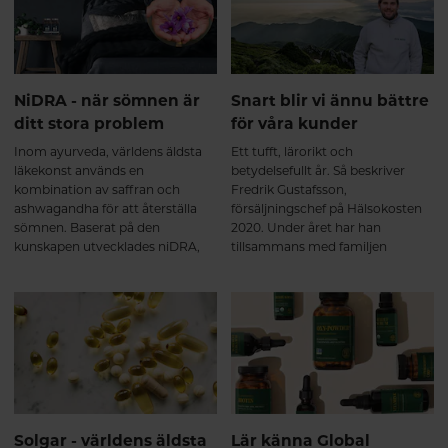
ingår i sina produkter, är de ännu
hållbar värld, med kärlek till både
mer engagerade vad de lämnar
människa, natur och planet.
ute ur sina produkter.
NiDRA - när sömnen är
Snart blir vi ännu bättre
ditt stora problem
för våra kunder
Inom ayurveda, världens äldsta
Ett tufft, lärorikt och
läkekonst används en
betydelsefullt år. Så beskriver
kombination av saffran och
Fredrik Gustafsson,
ashwagandha för att återställa
försäljningschef på Hälsokosten
sömnen. Baserat på den
2020. Under året har han
kunskapen utvecklades niDRA,
tillsammans med familjen
en kombination av KSM66® och
lanserat Hälsokosten, en
Affron® som är världens mest
hälsokostkedja med 11 butiker
väldokumenterade saffran.
runt om i landet – och snart
Effekten på sömn märks som
lanseras en e-handel som ett
regel första veckan.
komplement till de fysiska
butikerna.
Solgar - världens äldsta
Lär känna Global