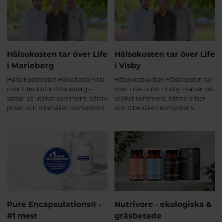
är grunden i The Nordbo Way –
och flytande form. Alltid 100%
ett arbetssätt som genomsyrar
Vegan & Paleo Friendly.
allt från råvaruval till färdig
produkt.
Hälsokosten tar över Life
Hälsokosten tar över Life
i Marieberg
i Visby
Hälsokostkedjan Hälsokosten tar
Hälsokostkedjan Hälsokosten tar
över Lifes butik i Marieberg –
över Lifes butik i Visby – satsar på
satsar på utökat sortiment, bättre
utökat sortiment, bättre priser
priser och bibehållen kompetens.
och bibehållen kompetens.
Pure Encapsulations® -
Nutrivore - ekologiska &
#1 mest
gräsbetade