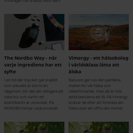
Företaget har snabbt blivit känt
en helt ny typ av hälsokostbutik.
inom premiumsegmentet för
sina rena ingredienser,
avancerade leveranssystem och
starka fokus på transparens.
The Nordbo Way - när
Vimergy - ett hälsobolag
varje ingrediens har ett
i världsklass lätta att
syfte
älska
I en tid där mycket går snabbt
Naturen ger oss den perfekta
och utbudet är större än
maten för vår hälsa och
någonsin, blir det allt viktigare att
välbefinnande, men de är inte
veta hur och varför ett
alltid bekväma att få. På Vimergy
kosttillskott är utvecklat. På
strävar de efter att förenkla din
NORDBO börjar varje produkt
hälsa utan att offra den renhet
med en tydlig idé: att skapa
och näringsämnen din kropp
genomtänkta formuleringar där
förtjänar. Vimergy förser dig med
ingredienserna samverkar och
kosttillskott av högsta kvalitet i
varje detalj fyller en funktion. Det
en lättanvänd pulver-, kapsel-