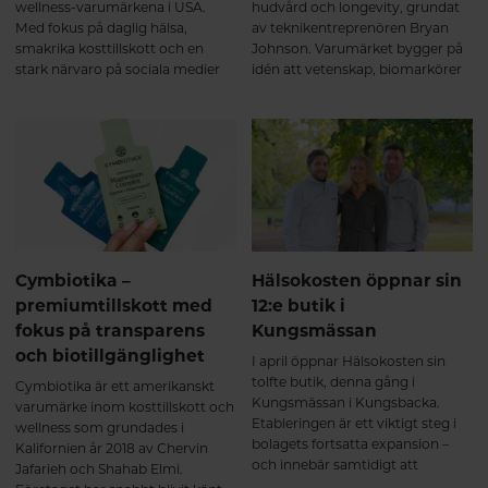
wellness-varumärkena i USA.
hudvård och longevity, grundat
Med fokus på daglig hälsa,
av teknikentreprenören Bryan
smakrika kosttillskott och en
Johnson. Varumärket bygger på
stark närvaro på sociala medier
idén att vetenskap, biomarkörer
har företaget attraherat
och dagliga rutiner kan användas
miljontals kunder världen över.
för att optimera hälsa, bromsa
Bakom framgången står
biologiskt åldrande och förbättra
grundaren Mari Llewellyn, vars
kroppens långsiktiga funktion.
egen hälsoresa har inspirerat
både produkterna och företagets
filosofi.
Cymbiotika –
Hälsokosten öppnar sin
premiumtillskott med
12:e butik i
fokus på transparens
Kungsmässan
och biotillgänglighet
I april öppnar Hälsokosten sin
tolfte butik, denna gång i
Cymbiotika är ett amerikanskt
Kungsmässan i Kungsbacka.
varumärke inom kosttillskott och
Etableringen är ett viktigt steg i
wellness som grundades i
bolagets fortsatta expansion –
Kalifornien år 2018 av Chervin
och innebär samtidigt att
Jafarieh och Shahab Elmi.
kungsbackaborna får tillgång till