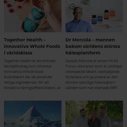
varandra för sin funktion. Det är
därför vi behöver hela
spektrumet.
Together Health –
Dr Mercola – mannen
innovativa Whole Foods
bakom världens största
i världsklass
hälsoplattform
Together Health är ett brittiskt
Joseph Mercola är sonen till Air
familjeföretag som tillverkar
Force-veteranen som är utbildad
innovativa Whole food-
osteopatisk läkare, bästsäljande
kosttillskott där de använder
författare och grundare av den
riktiga ingredienser, för att
största naturliga hälsosajten i
förbättra näringseffektiviteten, av
världen som han startade 1997.
de finaste växt-, hav- och
Nu har vi på Hälsokosten utökat
örtingredienserna.
vårt sortiment med Dr. Mercolas
produkter.