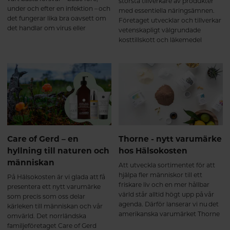
största tillverkare av produkter
under och efter en infektion – och
med essentiella näringsämnen.
det fungerar lika bra oavsett om
Företaget utvecklar och tillverkar
det handlar om virus eller
vetenskapligt välgrundade
bakterier. Utmaningen är att vårt
kosttillskott och läkemedel
immunsystem lätt kommer ur
baserade på optimal
balans och försvagas. Kliniska
biotillgänglighet, säkerhet och
studier och lång erfarenhet visar
dokumentation.
att agaDA hjälper kroppen att
bibehålla sitt starka, normala
immunsystem. Och bättre kan
det inte bli.
Care of Gerd – en
Thorne - nytt varumärke
hyllning till naturen och
hos Hälsokosten
människan
Att utveckla sortimentet för att
hjälpa fler människor till ett
På Hälsokosten är vi glada att få
friskare liv och en mer hållbar
presentera ett nytt varumärke
värld står alltid högt upp på vår
som precis som oss delar
agenda. Därför lanserar vi nu det
kärleken till människan och vår
amerikanska varumärket Thorne
omvärld. Det norrländska
som levererar ett brett sortiment
familjeföretaget Care of Gerd