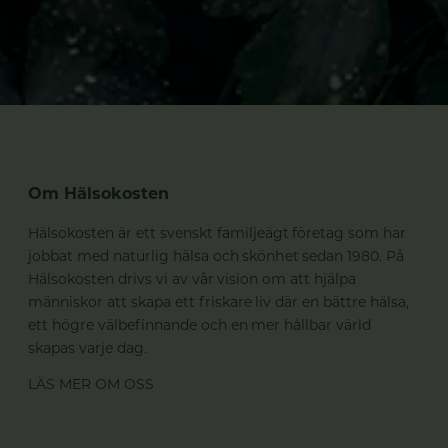
Om Hälsokosten
Hälsokosten är ett svenskt familjeägt företag som har
jobbat med naturlig hälsa och skönhet sedan 1980. På
Hälsokosten drivs vi av vår vision om att hjälpa
människor att skapa ett friskare liv där en bättre hälsa,
ett högre välbefinnande och en mer hållbar värld
skapas varje dag.
LÄS MER OM OSS