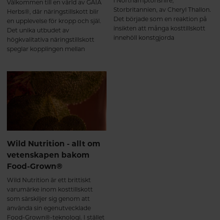
i Northamptonshire,
Välkommen till en värld av GAIA
Storbritannien, av Cheryl Thallon.
Herbs®, där näringstillskott blir
Det började som en reaktion på
en upplevelse för kropp och själ.
insikten att många kosttillskott
Det unika utbudet av
innehöll konstgjorda
högkvalitativa näringstillskott
fyllnadsmedel, bindemedel,
speglar kopplingen mellan
tillsatser och annat som inte
modern vetenskap och
bidrar till hälsa – snarare tvärtom.
årtusenden av gamla
medicinväxt-traditioner.
Wild Nutrition - allt om
vetenskapen bakom
Food-Grown®
Wild Nutrition är ett brittiskt
varumärke inom kosttillskott
som särskiljer sig genom att
använda sin egenutvecklade
Food-Grown®-teknologi. I stället