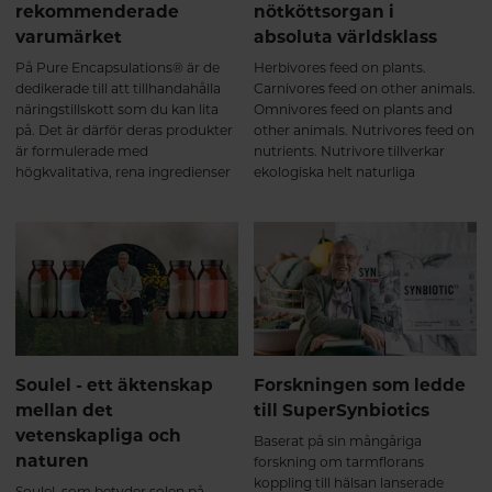
rekommenderade
nötköttsorgan i
varumärket
absoluta världsklass
På Pure Encapsulations® är de
Herbivores feed on plants.
dedikerade till att tillhandahålla
Carnivores feed on other animals.
näringstillskott som du kan lita
Omnivores feed on plants and
på. Det är därför deras produkter
other animals. Nutrivores feed on
är formulerade med
nutrients. Nutrivore tillverkar
högkvalitativa, rena ingredienser
ekologiska helt naturliga
FRI FRÅN onödiga tillsatser och
kosttillskott från de mest
många vanliga allergener, och
näringstäta ingredienserna på
stöds av verifierbar vetenskap.
planeten. Häng med så berättar
vi mer!
Soulel - ett äktenskap
Forskningen som ledde
mellan det
till SuperSynbiotics
vetenskapliga och
Baserat på sin mångåriga
naturen
forskning om tarmflorans
koppling till hälsan lanserade
Soulel, som betyder solen på