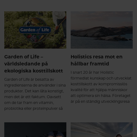
med rena och effektiva
skapar fantastiska hud- och
näringstillskott utan tillsatser.
hårvårdsprodukter med naturen
Tack vare den höga kvaliteten
som grund. Säg hej till Care of
och säkerheten väljer flera NHL-
Gerd.
spelare och idrottsstjärnor
Thorne.
Garden of Life –
Holistics resa mot en
världsledande på
hållbar framtid
ekologiska kosttillskott
I snart 20 år har Holistic
förmedlat kunskap och utvecklat
Garden of Life är besatta av
kosttillskott av kompromisslös
ingredienserna de använder i sina
kvalité för att hjälpa människor
produkter. Det kan låta konstigt,
att optimera sin hälsa. Företaget
men det är ett faktum. Oavsett
är på en ständig utvecklingsresa
om de tar fram en vitamin,
med målet att hela tiden
probiotika eller proteinpulver så
förbättras i syfte att bidra till
börjar Garden of Life alltid sin
visionen om en bättre värld. Med
formulering med riktiga
ny design och förbättrade
livsmedel – Whole Food. Och
förpackningar tar Holistic ännu
medan de är besatta av vad som
ett steg för att skapa en mer