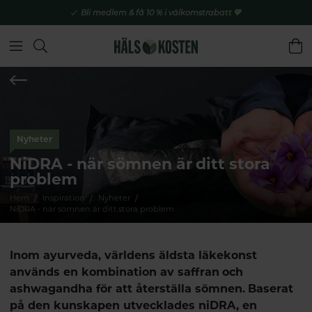
Bli medlem & få 10 % i välkomstrabatt 💚
Nyheter
NiDRA - när sömnen är ditt stora
problem
Hem
Inspiration
Nyheter
NiDRA - när sömnen är ditt stora problem
Inom ayurveda, världens äldsta läkekonst
används en kombination av saffran och
ashwagandha för att återställa sömnen. Baserat
på den kunskapen utvecklades niDRA, en