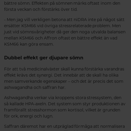
bättre sömn. Effekten på sömnen märks oftast inom den
första veckan och förstärks över tid.
- Men jag vill verkligen betona att niDRA inte på något sätt
ersätter KSM66 vid övriga stressrelaterade problem. Men
just vid sömnsvårigheter då ger den noga utvalda balansen
mellan KSM66 och Affron oftast en bättre effekt än vad
KSM66 kan göra ensam.
Dubbel effekt ger djupare sömn
För att två medicinalväxter skall kunna förstärka varandras
effekt krävs det synergi. Det innebär att de skall ha olika
men samverkande egenskaper – och det är precis det som
ashwagandha och saffran har.
Ashwagandha verkar via kroppens stora stressystem, den
så kallade HPA-axeln. Det system som styr produktionen av
framförallt stresshormon som kortisol, vilket är grunden
för ork, energi och lugn.
Saffran däremot har en utpräglad förmåga att normalisera