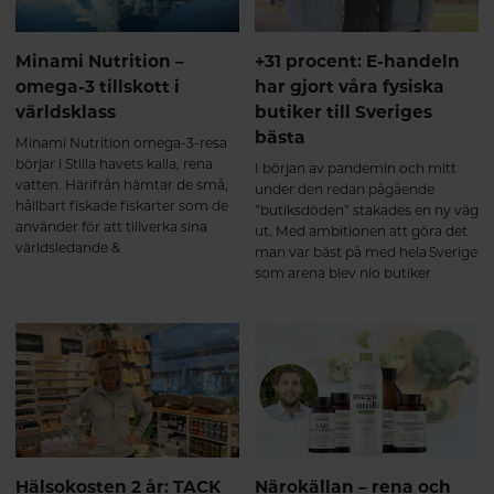
Minami Nutrition –
+31 procent: E-handeln
omega-3 tillskott i
har gjort våra fysiska
världsklass
butiker till Sveriges
bästa
Minami Nutrition omega-3-resa
börjar i Stilla havets kalla, rena
I början av pandemin och mitt
vatten. Härifrån hämtar de små,
under den redan pågående
hållbart fiskade fiskarter som de
”butiksdöden” stakades en ny väg
använder för att tillverka sina
ut. Med ambitionen att göra det
världsledande &
man var bäst på med hela Sverige
högkoncentrerade tillskott med
som arena blev nio butiker
omega-3 i en produktionsprocess
Hälsokosten och halsokosten.se
för att lämna minsta möjliga
föddes. Genom att kombinera
avtryck på miljön. Häng med så
fysisk butik och e-handel har
får du veta mer!
satsningen burit frukt – första
halvåret 2022 har Hälsokosten
ökat totala försäljningen med
hela 31 procent.
Hälsokosten 2 år: TACK
Närokällan – rena och