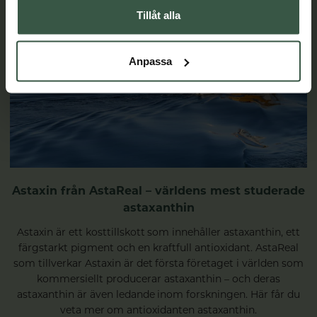
Tillåt alla
Anpassa
Astaxin från AstaReal – världens mest studerade
astaxanthin
Astaxin är ett kosttillskott som innehåller astaxanthin, ett
färgstarkt pigment och en kraftfull antioxidant. AstaReal
som tillverkar Astaxin är det första företaget i världen som
kommersiellt producerar astaxanthin – och deras
astaxanthin är även ledande inom forskningen. Här får du
veta mer om antioxidanten astaxanthin.