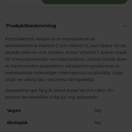
Produktbeskrivning
Kosttillskottet Astaxin är en kombination av
antioxidanterna vitamin C och vitamin E, som bidrar till att
skydda cellerna mot oxidativ stress. Vitamin C bidrar också
till immunsystemets normala funktion. Astaxin består även
av karotenoiden astaxanthin. Astaxanthin produceras av
svenskodlade mikroalgen Haematococcus pluvialis. Alger
utgör en viktig bas i naturens näringskedja.
Astaxanthin ger färg åt bland annat lax och räkor. En
portion lax innehåller cirka 0,5 mg astaxantin.
Vegan
Nej
Ekologisk
Nej