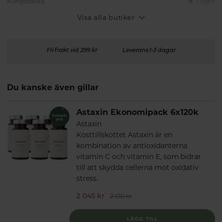
Kungsbacka
I lager
Visa alla butiker
Fri frakt vid 299 kr
Leverans 1-3 dagar
Du kanske även gillar
Astaxin Ekonomipack 6x120k
Astaxin
Kosttillskottet Astaxin är en
kombination av antioxidanterna
vitamin C och vitamin E, som bidrar
till att skydda cellerna mot oxidativ
stress.
2 045 kr
2 610 kr
LÄGG TILL