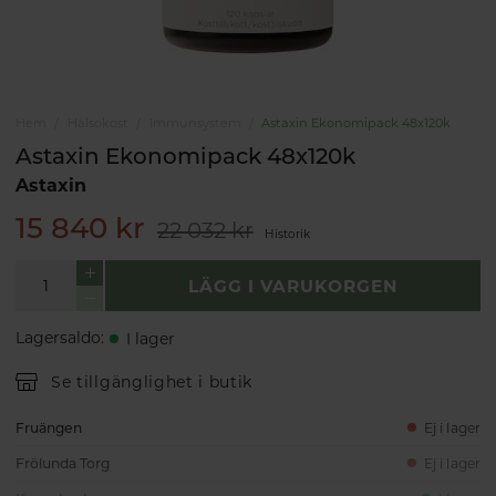
Hem
Hälsokost
Immunsystem
Astaxin Ekonomipack 48x120k
Astaxin Ekonomipack 48x120k
Astaxin
15 840 kr
22 032 kr
Historik
LÄGG I VARUKORGEN
Lagersaldo
:
I lager
Se tillgänglighet i butik
Fruängen
Ej i lager
Frölunda Torg
Ej i lager