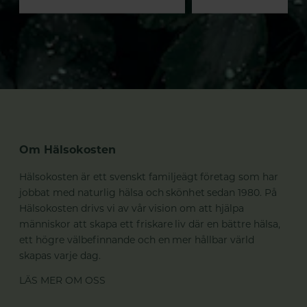
Om Hälsokosten
Hälsokosten är ett svenskt familjeägt företag som har
jobbat med naturlig hälsa och skönhet sedan 1980. På
Hälsokosten drivs vi av vår vision om att hjälpa
människor att skapa ett friskare liv där en bättre hälsa,
ett högre välbefinnande och en mer hållbar värld
skapas varje dag.
LÄS MER OM OSS