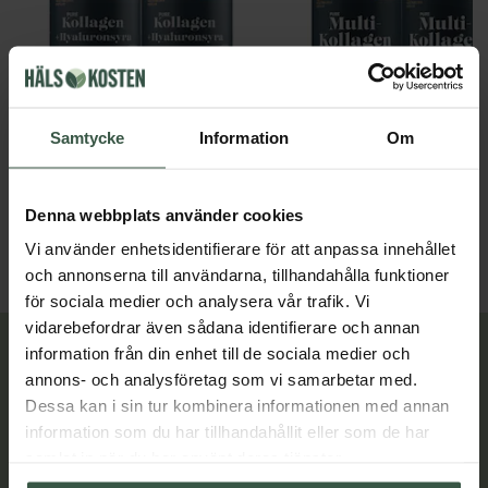
Samtycke
Information
Om
Marint Kollagen + Hyaluronsyra Ekonomipack 2x120k
Great Essentials
Great Essentials
398 kr
498 kr
498 kr
598 kr
Denna webbplats använder cookies
LÄGG I VARUKORGEN
LÄGG I VARUKORGEN
Vi använder enhetsidentifierare för att anpassa innehållet
och annonserna till användarna, tillhandahålla funktioner
för sociala medier och analysera vår trafik. Vi
vidarebefordrar även sådana identifierare och annan
information från din enhet till de sociala medier och
Lär dig mer
annons- och analysföretag som vi samarbetar med.
Dessa kan i sin tur kombinera informationen med annan
information som du har tillhandahållit eller som de har
samlat in när du har använt deras tjänster.