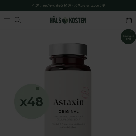
Bli medlem & få 10 % i välkomstrabatt 💚