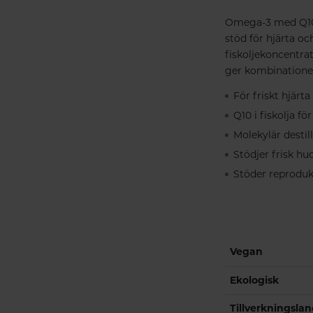
Omega-3 med Q10 p
stöd för hjärta o
fiskoljekoncentra
ger kombinationen
För friskt hjärta
Q10 i fiskolja fö
Molekylär desti
Stödjer frisk hu
Stöder reproduk
Vegan
Ekologisk
Tillverkningsla