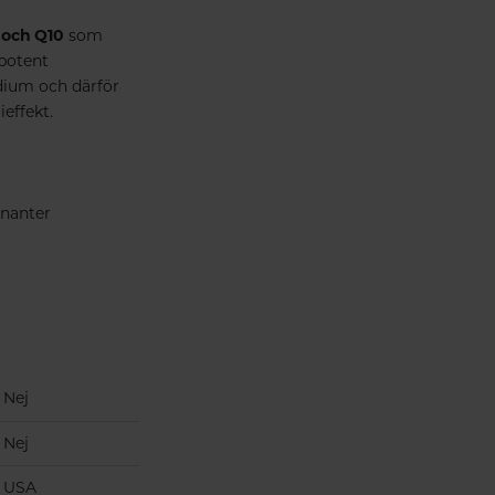
 och Q10
som
potent
edium och därför
effekt.
inanter
Nej
Nej
USA