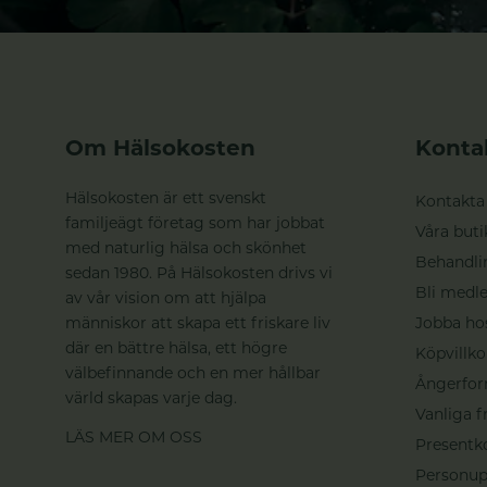
Om Hälsokosten
Konta
Hälsokosten är ett svenskt
Kontakta
familjeägt företag som har jobbat
Våra buti
med naturlig hälsa och skönhet
Behandli
sedan 1980. På Hälsokosten drivs vi
Bli medle
av vår vision om att hjälpa
människor att skapa ett friskare liv
Jobba ho
där en bättre hälsa, ett högre
Köpvillko
välbefinnande och en mer hållbar
Ångerfor
värld skapas varje dag.
Vanliga f
LÄS MER OM OSS
Presentk
Personup