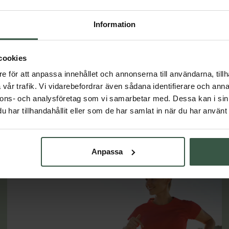
konomipack 2x90k
Lactovitalis Pro Ekonomipack 3x30k
Essentials
Holistic
r
579 kr
Information
598 kr
837 kr
VARUKORGEN
LÄGG I VARUKORGEN
cookies
e för att anpassa innehållet och annonserna till användarna, tillh
vår trafik. Vi vidarebefordrar även sådana identifierare och anna
nnons- och analysföretag som vi samarbetar med. Dessa kan i sin
har tillhandahållit eller som de har samlat in när du har använt 
Lär dig mer
Anpassa