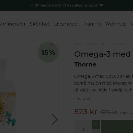
Bli medlem & få 10 % i välkomstrabatt 💚
& mineraler
Skönhet
Livsmedel
Träning
Wellness
Hem
Hälsokost
Omega-3,6,7,
Omega-3 med 
Thorne
Omega-3 med CoQ10 är en h
kombination med koenzym Q1
tillskott av både fiskolja oc
Läs mer
523 kr
615 kr
Historik