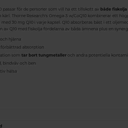
assar för de personer som vill ha ett tillskott av
både fiskolja
ch kärl. Thorne Research's Omega-3 w/CoQ10 kombinerar ett hög
t med 30 mg Q10 i varje kapsel. Q10 absorberas bäst i ett oljem
 av Q10 med fiskolja fördelarna av båda ämnena plus en synergi
 och hjärna
r förbättrad absorption
llation som
tar bort tungmetaller
och andra potentiella kontam
d, bindväv och ben
tiv hälsa
nd