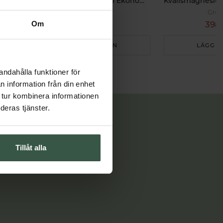
Multi Kollagenpeptider I II III Ekonomipack 2x120k
Great Essentials
Grea
498 kr
398 
Om
598 kr
LÄGG I VARUKORGEN
LÄGG I
andahålla funktioner för
n information från din enhet
 tur kombinera informationen
deras tjänster.
Tillåt alla