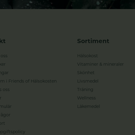
kt
Sortiment
 oss
Hälsokost
ker
Vitaminer & mineraler
ngar
Skönhet
m i Friends of Hälsokosten
Livsmedel
s oss
Träning
r
Wellness
mulär
Läkemedel
rågor
ort
pgiftspolicy