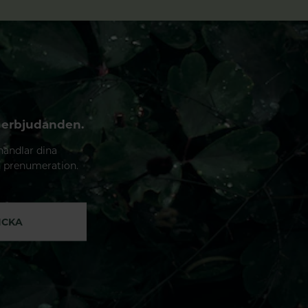
 erbjudanden.
handlar dina
n prenumeration.
ICKA