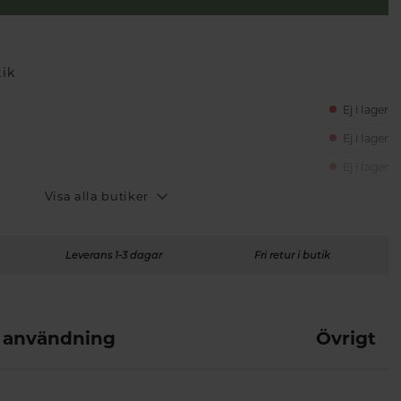
tik
Ej i lager
Ej i lager
Ej i lager
Visa alla butiker
Leverans 1-3 dagar
Fri retur i butik
 användning
Övrigt