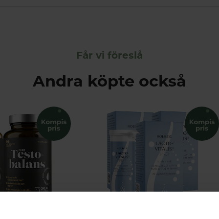
Får vi föreslå
Andra köpte också