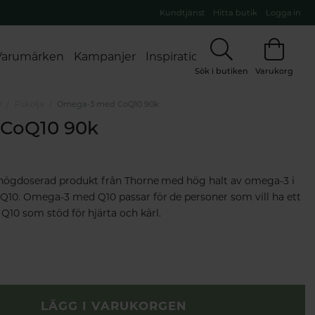
Kundtjänst
Hitta butik
Logga in
Varumärken
Kampanjer
Inspiration
Sök i butiken
Varukorg
9
Fiskolja
Omega-3 med CoQ10 90k
CoQ10 90k
ögdoserad produkt från Thorne med hög halt av omega-3 i
0. Omega-3 med Q10 passar för de personer som vill ha ett
h Q10 som stöd för hjärta och kärl.
LÄGG I VARUKORGEN