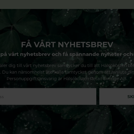
FÅ VÅRT NYHETSBREV
på vårt nyhetsbrev och få spännande nyheter och
ler dig till vårt nyhetsbrev samtycker du till att Hälsokosten be
. Du kan närsomhelst återkalla samtycket genom att avsluta di
Personuppgiftsansvarig är Hälsokosten Retail Sverige AB.
SK