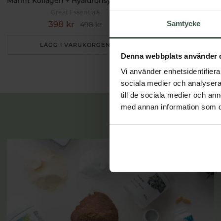
Marint Kollagen + Hyaluronsyra Ekonomipack 2x120k
Testobalans E
Great Essentials
Great 
398 kr
498 k
Samtycke
498 kr
LÄGG I VARUKORGEN
LÄGG I 
Denna webbplats använder 
Vi använder enhetsidentifierar
sociala medier och analysera 
till de sociala medier och a
med annan information som du 