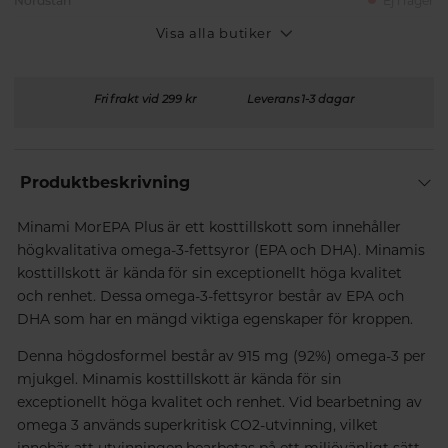
Nordstan
Ej i lager
Visa alla butiker
Fri frakt vid 299 kr
Leverans 1-3 dagar
Produktbeskrivning
Minami MorEPA Plus är ett kosttillskott som innehåller
högkvalitativa omega-3-fettsyror (EPA och DHA). Minamis
kosttillskott är kända för sin exceptionellt höga kvalitet
och renhet. Dessa omega-3-fettsyror består av EPA och
DHA som har en mängd viktiga egenskaper för kroppen.
Denna högdosformel består av 915 mg (92%) omega-3 per
mjukgel. Minamis kosttillskott är kända för sin
exceptionellt höga kvalitet och renhet. Vid bearbetning av
omega 3 används superkritisk CO2-utvinning, vilket
innebär att utvinningen bearbetas på ett miljövänligt sätt