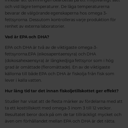
och vid lägre temperaturer. De låga temperaturerna
bevarar de välgörande egenskaperna hos omega 3-
fettsyrorna. Dessutom kontrolleras varje produktion för
renhet av externa laboratorier.
Vad är EPA och DHA?
EPA och DHA är två av de viktigaste omega-3-
fettsyrorna.EPA (eikosapentaensyra) och DHA
(dokosahexaensyra) är långkedjiga fettsyror som i hög
grad är omättade (fleromättade). En av de viktigaste
källorna till både EPA och DHA är fiskolja från fisk som
lever i kalla vatten.
Hur lång tid tar det innan fiskoljetillskottet ger effekt?
Studier har visat att de flesta märker av fördelarna med att
ta ett kosttillskott med omega-3 inom 3 till 12 veckor.
Resultatet beror dock på om de tar tillräckligt mycket och
även om förhållandet mellan EPA och DHA är det rätta.