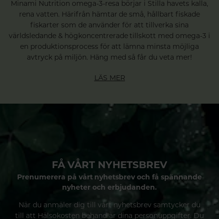
Minami Nutrition omega-3-resa börjar i Stilla havets kalla,
rena vatten. Härifrån hämtar de små, hållbart fiskade
fiskarter som de använder för att tillverka sina
världsledande & högkoncentrerade tillskott med omega-3 i
en produktionsprocess för att lämna minsta möjliga
avtryck på miljön. Häng med så får du veta mer!
LÄS MER
FÅ VÅRT NYHETSBREV
Prenumerera på vårt nyhetsbrev och få spännande
nyheter och erbjudanden.
När du anmäler dig till vårt nyhetsbrev samtycker du
till att Hälsokosten behandlar dina personuppgifter. Du