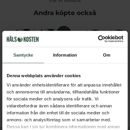
Får vi föreslå
Andra köpte också
Samtycke
Information
Om
Denna webbplats använder cookies
Marint Kollagen + Hyaluronsyra Ekonomipack 2x120k
Vi använder enhetsidentifierare för att anpassa innehållet
Great Essentials
Great Essentials
och annonserna till användarna, tillhandahålla funktioner
398 kr
498 kr
498 kr
598 kr
för sociala medier och analysera vår trafik. Vi
vidarebefordrar även sådana identifierare och annan
LÄGG I VARUKORGEN
LÄGG I VARUKORGEN
information från din enhet till de sociala medier och
annons- och analysföretag som vi samarbetar med.
Dessa kan i sin tur kombinera informationen med annan