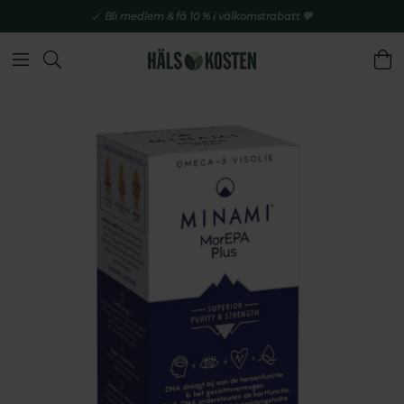
Bli medlem & få 10 % i välkomstrabatt 💚