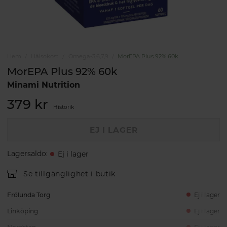
Hem
Hälsokost
Omega-3,6,7,9
MorEPA Plus 92% 60k
MorEPA Plus 92% 60k
Minami Nutrition
379 kr
Historik
EJ I LAGER
Lagersaldo
:
Ej i lager
Se tillgänglighet i butik
Frölunda Torg
Ej i lager
Linköping
Ej i lager