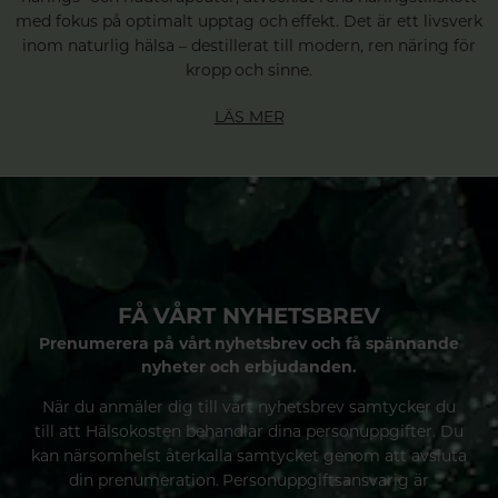
med fokus på optimalt upptag och effekt. Det är ett livsverk
inom naturlig hälsa – destillerat till modern, ren näring för
kropp och sinne.
LÄS MER
FÅ VÅRT NYHETSBREV
Prenumerera på vårt nyhetsbrev och få spännande
nyheter och erbjudanden.
När du anmäler dig till vårt nyhetsbrev samtycker du
till att Hälsokosten behandlar dina personuppgifter. Du
kan närsomhelst återkalla samtycket genom att avsluta
din prenumeration. Personuppgiftsansvarig är