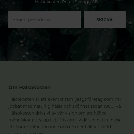
Hälsokosten Retail Sverige AB.
SKICKA
Om Hälsokosten
Hälsokosten är ett svenskt familjeägt företag som har
jobbat med naturlig hälsa och skönhet sedan 1980. På
Hälsokosten drivs vi av vår vision om att hjälpa
människor att skapa ett friskare liv där en bättre hälsa,
ett högre välbefinnande och en mer hållbar värld
skapas varje dag.