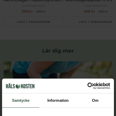
Marint Kollagen + Hyaluronsyra Ekonomipack 2x120k
Great Essentials
Great Essentials
398 kr
498 kr
498 kr
598 kr
LÄGG I VARUKORGEN
LÄGG I VARUKORGEN
Lär dig mer
Samtycke
Information
Om