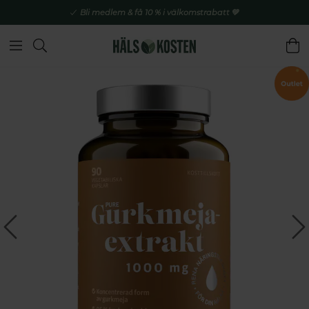
Bli medlem & få 10 % i välkomstrabatt 💚