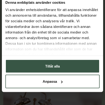
Denna webbplats använder cookies
Vi använder enhetsidentifierare för att anpassa innehållet
och annonserna till användarna, tillhandahålla funktioner
för sociala medier och analysera vår trafik. Vi
vidarebefordrar även sådana identifierare och annan
Artros: 4 tips för bättre livskvalitet
information från din enhet till de sociala medier och
annons- och analysföretag som vi samarbetar med.
Leder som värker och känns stela kan bero på artros. I
Dessa kan i sin tur kombinera informationen med annan
Sverige uppskattas 7-800 000 personer vara drabbade. Med
information som du har tillhandahållit eller som de har
en aktiv och hälsosam livsstil kan man främja och bibehålla
samlat in när du har använt deras tjänster.
en god ledhälsa, lindra symptomen och förbättra
livskvaliteten – här är 4 tips.
Tillåt alla
LÄS MER
Anpassa