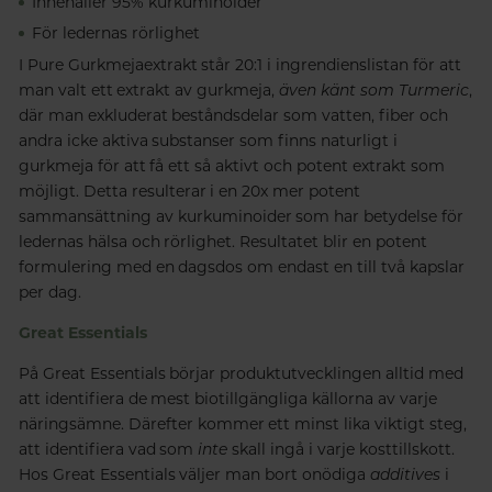
Innehåller 95% kurkuminoider
För ledernas rörlighet
I Pure Gurkmejaextrakt står 20:1 i ingrendienslistan för att
man valt ett extrakt av gurkmeja,
även känt som Turmeric
,
där man exkluderat beståndsdelar som vatten, fiber och
andra icke aktiva substanser som finns naturligt i
gurkmeja för att få ett så aktivt och potent extrakt som
möjligt. Detta resulterar i en 20x mer potent
sammansättning av kurkuminoider som har betydelse för
ledernas hälsa och rörlighet. Resultatet blir en potent
formulering med en dagsdos om endast en till två kapslar
per dag.
Great Essentials
På Great Essentials börjar produktutvecklingen alltid med
att identifiera de mest biotillgängliga källorna av varje
näringsämne. Därefter kommer ett minst lika viktigt steg,
att identifiera vad som
inte
skall ingå i varje kosttillskott.
Hos Great Essentials väljer man bort onödiga
additives
i