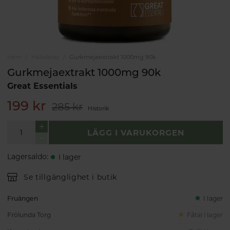
Hem
Hälsokost
Gurkmejaextrakt 1000mg 90k
Gurkmejaextrakt 1000mg 90k
Great Essentials
199 kr
285 kr
Historik
LÄGG I VARUKORGEN
Lagersaldo
:
I lager
Se tillgänglighet i butik
Fruängen
I lager
Frölunda Torg
Fåtal i lager