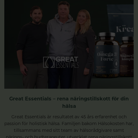
Great Essentials – rena näringstillskott för din
hälsa
Great Essentials är resultatet av 45 års erfarenhet och
passion för holistisk hälsa. Familjen bakom Hälsokosten har,
tillsammans med sitt team av hälsorådgivare samt
närings- och hudterapeuter, utvecklat rena näringstillskott