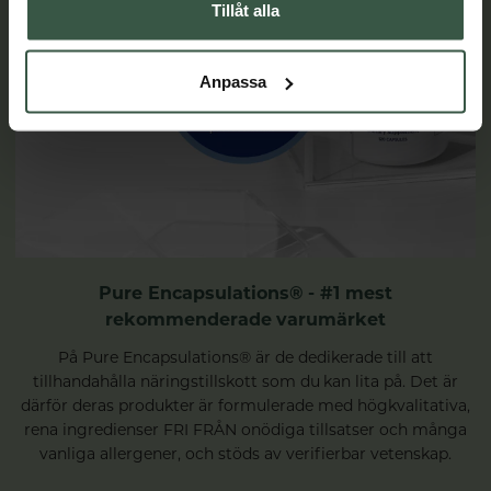
Tillåt alla
Anpassa
Pure Encapsulations® - #1 mest
rekommenderade varumärket
På Pure Encapsulations® är de dedikerade till att
tillhandahålla näringstillskott som du kan lita på. Det är
därför deras produkter är formulerade med högkvalitativa,
rena ingredienser FRI FRÅN onödiga tillsatser och många
vanliga allergener, och stöds av verifierbar vetenskap.