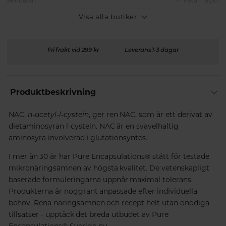
Nordstan
Fåtal i lager
Visa alla butiker
Fri frakt vid 299 kr
Leverans 1-3 dagar
Produktbeskrivning
NAC,
n-acetyl-l-cystein
, ger ren NAC, som är ett derivat av
dietaminosyran l-cystein. NAC är en svavelhaltig
aminosyra involverad i glutationsyntes.
I mer än 30 år har Pure Encapsulations® stått för testade
mikronäringsämnen av högsta kvalitet. De vetenskapligt
baserade formuleringarna uppnår maximal tolerans.
Produkterna är noggrant anpassade efter individuella
behov. Rena näringsämnen och recept helt utan onödiga
tillsatser - upptäck det breda utbudet av Pure
Encapsulations® Sverige nu.