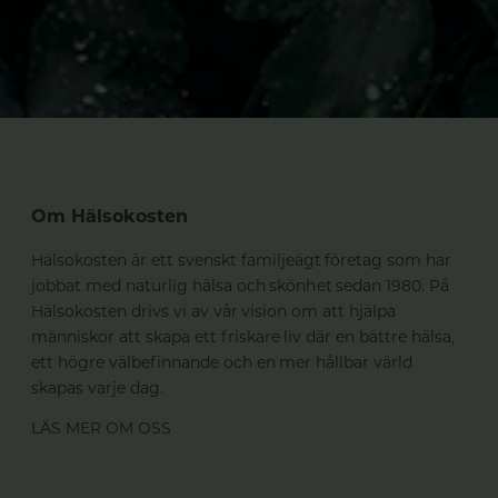
Om Hälsokosten
Hälsokosten är ett svenskt familjeägt företag som har
jobbat med naturlig hälsa och skönhet sedan 1980. På
Hälsokosten drivs vi av vår vision om att hjälpa
människor att skapa ett friskare liv där en bättre hälsa,
ett högre välbefinnande och en mer hållbar värld
skapas varje dag.
LÄS MER OM OSS