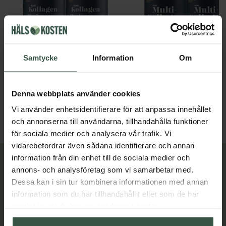
Samtycke
Information
Om
Marint Kollagen + Hyaluronsyra Ekonomipack 2x120k
Great Essentials
Great Essentials
398 kr
498 kr
498 kr
598 kr
Denna webbplats använder cookies
Vi använder enhetsidentifierare för att anpassa innehållet
LÄGG I VARUKORGEN
LÄGG I VARUKORGEN
och annonserna till användarna, tillhandahålla funktioner
för sociala medier och analysera vår trafik. Vi
vidarebefordrar även sådana identifierare och annan
information från din enhet till de sociala medier och
Lär dig mer
annons- och analysföretag som vi samarbetar med.
Dessa kan i sin tur kombinera informationen med annan
information som du har tillhandahållit eller som de har
samlat in när du har använt deras tjänster.