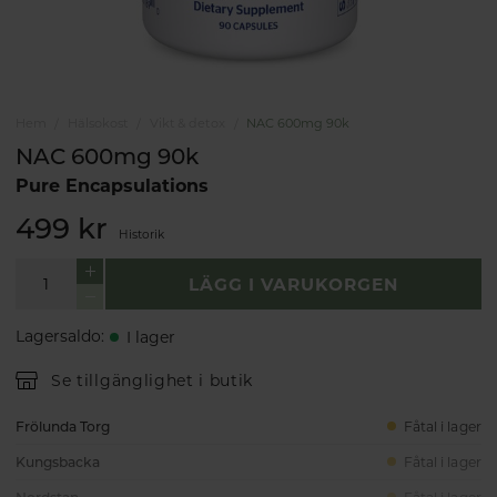
Hem
Hälsokost
Vikt & detox
NAC 600mg 90k
NAC 600mg 90k
Pure Encapsulations
499 kr
Historik
LÄGG I VARUKORGEN
Lagersaldo
:
I lager
Se tillgänglighet i butik
Frölunda Torg
Fåtal i lager
Kungsbacka
Fåtal i lager