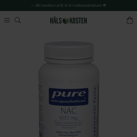
Bli medlem & få 10 % i välkomstrabatt 💚