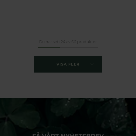
Du har sett 24 av 66 produkter
VISA FLER
FÅ VÅRT NYHETSBREV