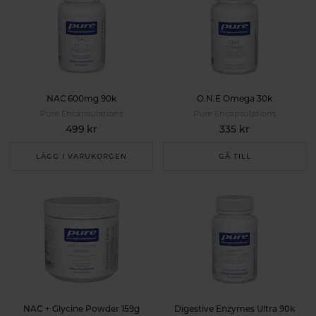
Läs mer om Pure Encapsulations:
Pure Encapsulations® - #1 mest rekommenderade
varumärket
NAC 600mg 90k
O.N.E Omega 30k
Pure Encapsulations
Pure Encapsulations
499 kr
335 kr
LÄGG I VARUKORGEN
GÅ TILL
NAC + Glycine Powder 159g
Digestive Enzymes Ultra 90k