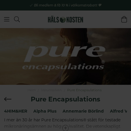
Bli medlem & få 10 % i välkomstrabatt 💚
Hem
Varumärken
Pure Encapsulations
Pure Encapsulations
4HIM&HER
Alpha Plus
Annemarie Börlind
Alfred Vo
I mer än 30 år har Pure Encapsulations® stått för testade
mikronäringsämnen av högsta kvalitet. De vetenskapligt