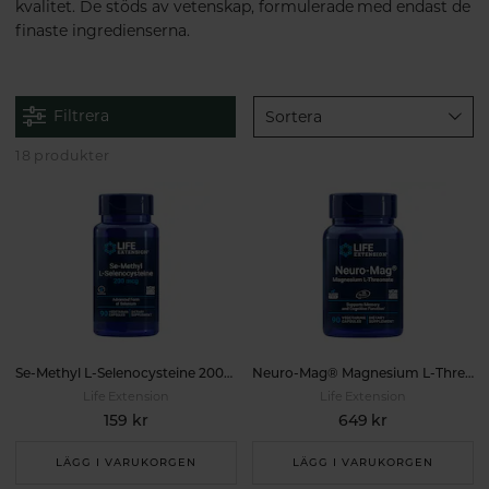
kvalitet. De stöds av vetenskap, formulerade med endast de
finaste ingredienserna.
Filtrera
Sortera
18 produkter
Se-Methyl L-Selenocysteine 200mcg 90k
Neuro-Mag® Magnesium L-Threonate 90k
Life Extension
Life Extension
159 kr
649 kr
LÄGG I VARUKORGEN
LÄGG I VARUKORGEN