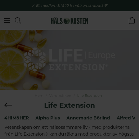
Bli medlem & få 10 % i välkomstrabatt 💚
Hem
Varumärken
Life Extension
Life Extension
4HIM&HER
Alpha Plus
Annemarie Börlind
Alfred Vo
Vetenskapen om ett hälsosammare liv - med produkterna
från Life Extension® kan du räkna med produkter av högsta