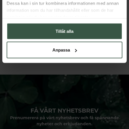
Dessa kan i sin tur kombinera informationen med annan
information som du har tillhandahållit eller som de har
samlat in när du har använt deras tjänster.
Tillåt alla
Du har sett 12 av 12 produkter
Anpassa
FÅ VÅRT NYHETSBREV
Prenumerera på vårt nyhetsbrev och få spännande
nyheter och erbjudanden.