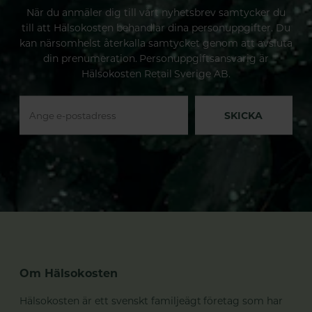
När du anmäler dig till vårt nyhetsbrev samtycker du
till att Hälsokosten behandlar dina personuppgifter. Du
kan närsomhelst återkalla samtycket genom att avsluta
din prenumeration. Personuppgiftsansvarig är
Hälsokosten Retail Sverige AB.
SKICKA
Om Hälsokosten
Hälsokosten är ett svenskt familjeägt företag som har