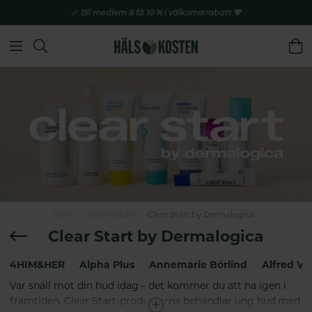
Bli medlem & få 10 % i välkomstrabatt 💚
Hem
Varumärken
Clear Start by Dermalogica
Clear Start by Dermalogica
4HIM&HER
Alpha Plus
Annemarie Börlind
Alfred Vo
Var snäll mot din hud idag – det kommer du att ha igen i
framtiden. Clear Start-produkterna behandlar ung hud med