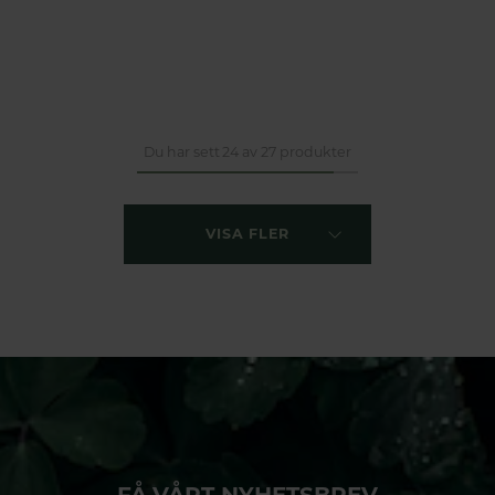
Du har sett 24 av 27 produkter
VISA FLER
FÅ VÅRT NYHETSBREV