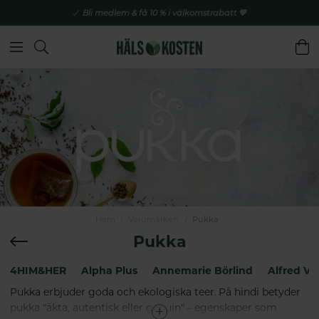
Bli medlem & få 10 % i välkomstrabatt 💚
Hem
Varumärken
Pukka
Pukka
4HIM&HER
Alpha Plus
Annemarie Börlind
Alfred Vo
Pukka erbjuder goda och ekologiska teer. På hindi betyder
pukka "äkta, autentisk eller genuin" – egenskaper som