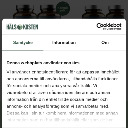
Samtycke
Information
Om
Marint Kollagen + Hyaluronsyra Ekonomipack 2x120k
Denna webbplats använder cookies
Great Essentials
Great Essentials
398 kr
498 kr
498 kr
598 kr
Vi använder enhetsidentifierare för att anpassa innehållet
och annonserna till användarna, tillhandahålla funktioner
LÄGG I VARUKORGEN
LÄGG I VARUKORGEN
för sociala medier och analysera vår trafik. Vi
vidarebefordrar även sådana identifierare och annan
information från din enhet till de sociala medier och
annons- och analysföretag som vi samarbetar med.
Lär dig mer
Dessa kan i sin tur kombinera informationen med annan
information som du har tillhandahållit eller som de har
samlat in när du har använt deras tjänster.