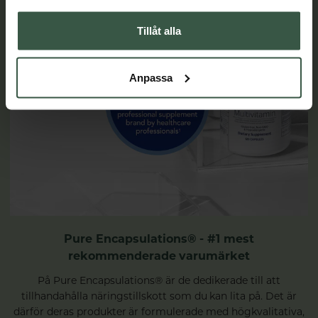
Tillåt alla
Anpassa
Pure Encapsulations® - #1 mest
rekommenderade varumärket
På Pure Encapsulations® är de dedikerade till att
tillhandahålla näringstillskott som du kan lita på. Det är
därför deras produkter är formulerade med högkvalitativa,