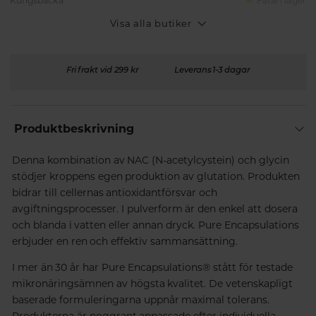
Kungsbacka
Fåtal i lager
Visa alla butiker
Fri frakt vid 299 kr
Leverans 1-3 dagar
Produktbeskrivning
Denna kombination av NAC (N-acetylcystein) och glycin
stödjer kroppens egen produktion av glutation. Produkten
bidrar till cellernas antioxidantförsvar och
avgiftningsprocesser. I pulverform är den enkel att dosera
och blanda i vatten eller annan dryck. Pure Encapsulations
erbjuder en ren och effektiv sammansättning.
I mer än 30 år har Pure Encapsulations® stått för testade
mikronäringsämnen av högsta kvalitet. De vetenskapligt
baserade formuleringarna uppnår maximal tolerans.
Produkterna är noggrant anpassade efter individuella