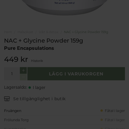
Hem
Hälsokost
Vikt & detox
NAC + Glycine Powder 159g
NAC + Glycine Powder 159g
Pure Encapsulations
449 kr
Historik
LÄGG I VARUKORGEN
Lagersaldo
:
I lager
Se tillgänglighet i butik
Fruängen
Fåtal i lager
Frölunda Torg
Fåtal i lager