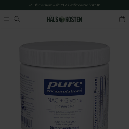
Bli medlem & få 10 % i välkomstrabatt 💚