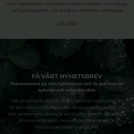
rena ingredienser FRI FRÅN onödiga tillsatser och många
vanliga allergener, och stöds av verifierbar vetenskap.
LÄS MER
FÅ VÅRT NYHETSBREV
Prenumerera på vårt nyhetsbrev och få spännande
nyheter och erbjudanden.
När du anmäler dig till vårt nyhetsbrev samtycker du
till att Hälsokosten behandlar dina personuppgifter. Du
kan närsomhelst återkalla samtycket genom att avsluta
din prenumeration. Personuppgiftsansvarig är
Hälsokosten Retail Sverige AB.