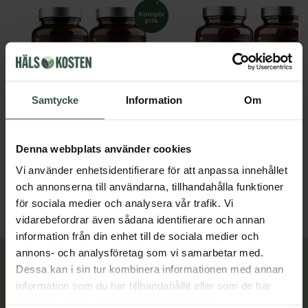
Samtycke
Information
Om
Kvällsmagnesium+ Ekonomipack 2x90k
Denna webbplats använder cookies
Great Essentials
Great Essentials
398 kr
299 kr
498 kr
378 kr
Vi använder enhetsidentifierare för att anpassa innehållet
och annonserna till användarna, tillhandahålla funktioner
LÄGG I VARUKORGEN
LÄGG I VARUKORGEN
för sociala medier och analysera vår trafik. Vi
vidarebefordrar även sådana identifierare och annan
information från din enhet till de sociala medier och
annons- och analysföretag som vi samarbetar med.
Lär dig mer
Dessa kan i sin tur kombinera informationen med annan
information som du har tillhandahållit eller som de har
samlat in när du har använt deras tjänster.