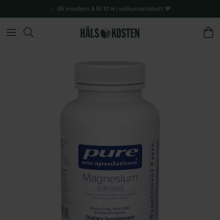
Bli medlem & få 10 % i välkomstrabatt 💚