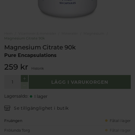
Hem
Vitaminer & mineraler
Mineraler
Magnesium
Magnesium Citrate 90k
Magnesium Citrate 90k
Pure Encapsulations
259 kr
Historik
LÄGG I VARUKORGEN
Lagersaldo
:
I lager
Se tillgänglighet i butik
Fruängen
Fåtal i lager
Frölunda Torg
Fåtal i lager