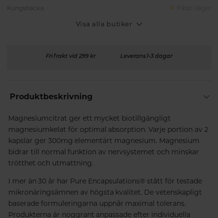
Kungsbacka
Fåtal i lager
Visa alla butiker
Fri frakt vid 299 kr
Leverans 1-3 dagar
Produktbeskrivning
Magnesiumcitrat ger ett mycket biotillgängligt
magnesiumkelat för optimal absorption. Varje portion av 2
kapslar ger 300mg elementärt magnesium. Magnesium
bidrar till normal funktion av nervsystemet och minskar
trötthet och utmattning.
I mer än 30 år har Pure Encapsulations® stått för testade
mikronäringsämnen av högsta kvalitet. De vetenskapligt
baserade formuleringarna uppnår maximal tolerans.
Produkterna är noggrant anpassade efter individuella