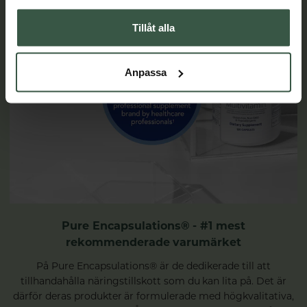
Tillåt alla
Anpassa
Pure Encapsulations® - #1 mest
rekommenderade varumärket
På Pure Encapsulations® är de dedikerade till att
tillhandahålla näringstillskott som du kan lita på. Det är
därför deras produkter är formulerade med högkvalitativa,