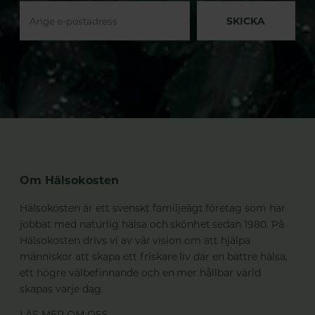
SKICKA
Om Hälsokosten
Hälsokosten är ett svenskt familjeägt företag som har
jobbat med naturlig hälsa och skönhet sedan 1980. På
Hälsokosten drivs vi av vår vision om att hjälpa
människor att skapa ett friskare liv där en bättre hälsa,
ett högre välbefinnande och en mer hållbar värld
skapas varje dag.
LÄS MER OM OSS