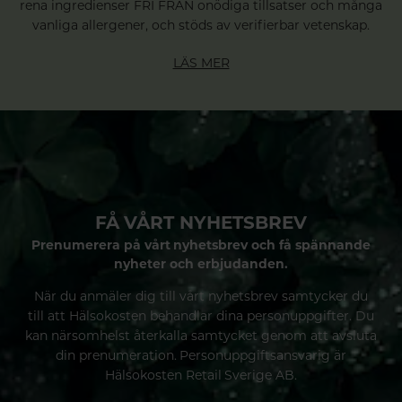
rena ingredienser FRI FRÅN onödiga tillsatser och många
vanliga allergener, och stöds av verifierbar vetenskap.
LÄS MER
FÅ VÅRT NYHETSBREV
Prenumerera på vårt nyhetsbrev och få spännande
nyheter och erbjudanden.
När du anmäler dig till vårt nyhetsbrev samtycker du
till att Hälsokosten behandlar dina personuppgifter. Du
kan närsomhelst återkalla samtycket genom att avsluta
din prenumeration. Personuppgiftsansvarig är
Hälsokosten Retail Sverige AB.