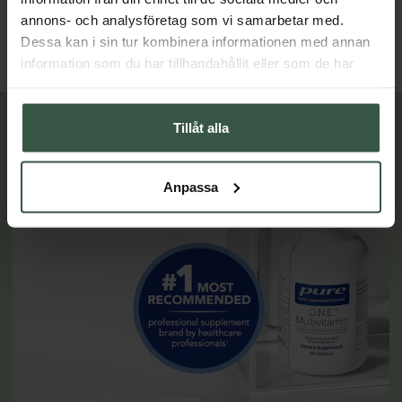
annons- och analysföretag som vi samarbetar med.
LÄGG I VARUKORGEN
LÄGG I VARUKORGEN
Dessa kan i sin tur kombinera informationen med annan
information som du har tillhandahållit eller som de har
samlat in när du har använt deras tjänster.
Tillåt alla
Lär dig mer
Anpassa