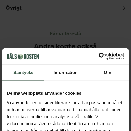
Övrigt
Får vi föreslå
Andra köpte också
Samtycke
Information
Om
Denna webbplats använder cookies
Vi använder enhetsidentifierare för att anpassa innehållet
och annonserna till användarna, tillhandahålla funktioner
för sociala medier och analysera vår trafik. Vi
Kvällsmagnesium+ Ekonomipack 2x90k
vidarebefordrar även sådana identifierare och annan
Great Essentials
Great Essentials
398 kr
299 kr
498 kr
378 kr
information från din enhet till de sociala medier och