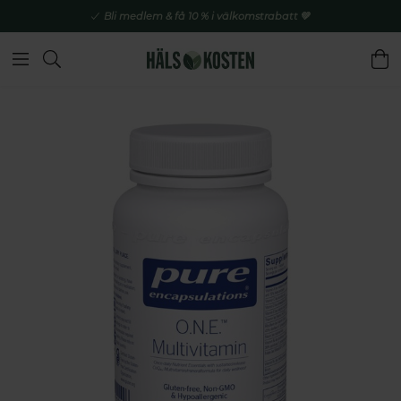
Bli medlem & få 10 % i välkomstrabatt 💚