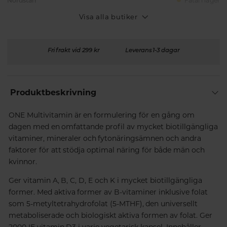
Nordstan
Fåtal i lager
Visa alla butiker
Fri frakt vid 299 kr
Leverans 1-3 dagar
Produktbeskrivning
ONE Multivitamin är en formulering för en gång om
dagen med en omfattande profil av mycket biotillgängliga
vitaminer, mineraler och fytonäringsämnen och andra
faktorer för att stödja optimal näring för både män och
kvinnor.
Ger vitamin A, B, C, D, E och K i mycket biotillgängliga
former. Med aktiva former av B-vitaminer inklusive folat
som 5-metyltetrahydrofolat (5-MTHF), den universellt
metaboliserade och biologiskt aktiva formen av folat. Ger
2000 IE vitamin D3 i varje vegetarisk kapsel. Innehåller