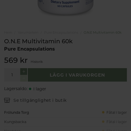
Hem
Varumärken
Pure Encapsulations
O.N.E Multivitamin 60k
O.N.E Multivitamin 60k
Pure Encapsulations
569 kr
Historik
LÄGG I VARUKORGEN
Lagersaldo
:
I lager
Se tillgänglighet i butik
Frölunda Torg
Fåtal i lager
Kungsbacka
Fåtal i lager