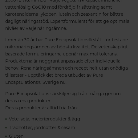
vattenlöslig CoQ10 med fördröjd frisättning samt
karotenoiderna lykopen, lutein och zeaxantin för bättre
dagligt näringsstöd. Expertformulerat för att ge optimala
nivåer av varje näringsämne.
I mer än 30 år har Pure Encapsulations® stått för testade
mikronäringsämnen av högsta kvalitet. De vetenskapligt
baserade formuleringarna uppnår maximal tolerans.
Produkterna är noggrant anpassade efter individuella
behov. Rena näringsämnen och recept helt utan onödiga
tillsatser - upptäck det breda utbudet av Pure
Encapsulations® Sverige nu.
Pure Encapsulations särskiljer sig från många genom
deras rena produkter.
Deras produkter är alltid fria från;
Vete, soja, mejeriprodukter & ägg
Trädnötter, jordnötter & sesam
Gluten