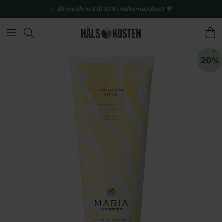
Bli medlem & få 10 % i välkomstrabatt 💚