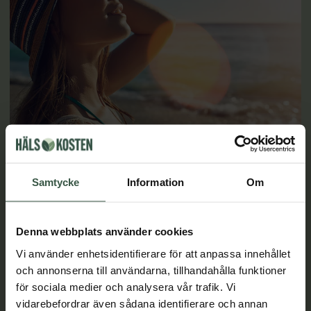
Så förbereder du huden inför solsäsongen
Samtycke
Information
Om
När solen börjar titta fram och temperaturen stiger är det
dags att tänka på hur vi bäst skyddar och vårdar vår hud.
Solens strålar kan ge oss D-vitamin och sommarkänslor –
Denna webbplats använder cookies
men också solskador och för tidigt åldrande om vi inte är
Vi använder enhetsidentifierare för att anpassa innehållet
försiktiga. Här är en guide till hur du kan förbereda din hud
och annonserna till användarna, tillhandahålla funktioner
inför solsäsongen på ett hälsosamt och hållbart sätt.
för sociala medier och analysera vår trafik. Vi
LÄS MER
vidarebefordrar även sådana identifierare och annan