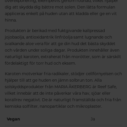
överexponering, exempelvis genom rodnad, vilket hjälper
dig att skydda dig bättre mot solen. Den lätta formulan
appliceras enkelt på huden utan att kladda eller ge en vit
hinna.
Produkten är berikad med fuktgivande kallpressad
jojobaolja, antioxidantrik linfröolja samt lugnande och
svalkande aloe vera för att ge din hud det bästa skyddet
och vården under soliga dagar. Produkten innehåller även
naturligt karoten, extraherat från morötter, som är särskilt
fördelaktigt för torr hud och eksem.
Karoten motverkar fria radikaler, stödjer cellförnyelsen och
hjälper till att ge huden en jämn solbrun ton. Alla
solskyddsprodukter från MARIA ÅKERBERG är Reef Safe,
vilket innebär att de inte påverkar våra hav, sjöar eller
korallrev negativt. De är naturligt framställda och fria från
kemiska solfilter, nanopartiklar och mikroplaster.
Vegan
Ja