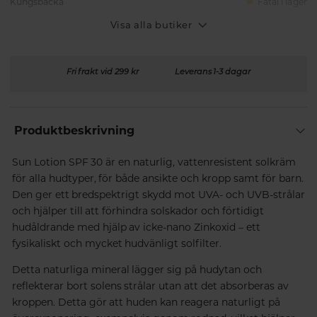
Kungsbacka
Fåtal i lager
Visa alla butiker
Fri frakt vid 299 kr
Leverans 1-3 dagar
Produktbeskrivning
Sun Lotion SPF 30 är en naturlig, vattenresistent solkräm
för alla hudtyper, för både ansikte och kropp samt för barn.
Den ger ett bredspektrigt skydd mot UVA- och UVB-strålar
och hjälper till att förhindra solskador och förtidigt
hudåldrande med hjälp av icke-nano Zinkoxid – ett
fysikaliskt och mycket hudvänligt solfilter.
Detta naturliga mineral lägger sig på hudytan och
reflekterar bort solens strålar utan att det absorberas av
kroppen. Detta gör att huden kan reagera naturligt på