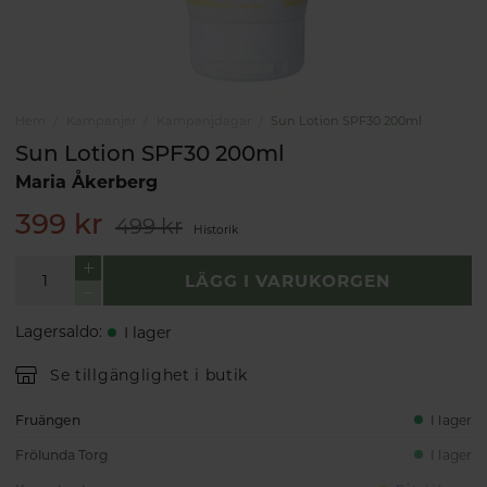
Hem
Kampanjer
Kampanjdagar
Sun Lotion SPF30 200ml
Sun Lotion SPF30 200ml
Maria Åkerberg
399 kr
499 kr
Historik
LÄGG I VARUKORGEN
Lagersaldo
:
I lager
Se tillgänglighet i butik
Fruängen
I lager
Frölunda Torg
I lager