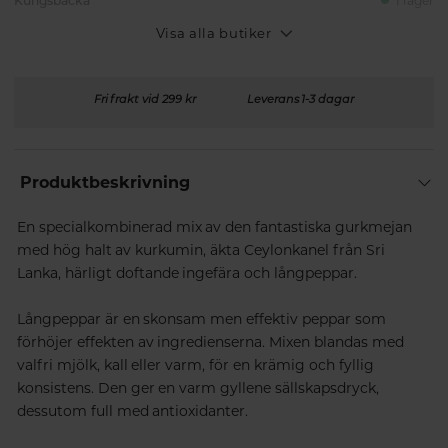
Kungsbacka
I lager
Visa alla butiker
Fri frakt vid 299 kr
Leverans 1-3 dagar
Produktbeskrivning
En specialkombinerad mix av den fantastiska gurkmejan
med hög halt av kurkumin, äkta Ceylonkanel från Sri
Lanka, härligt doftande ingefära och långpeppar.
Långpeppar är en skonsam men effektiv peppar som
förhöjer effekten av ingredienserna. Mixen blandas med
valfri mjölk, kall eller varm, för en krämig och fyllig
konsistens. Den ger en varm gyllene sällskapsdryck,
dessutom full med antioxidanter.