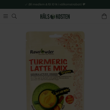
Bli medlem & få 10 % i välkomstrabatt 💚