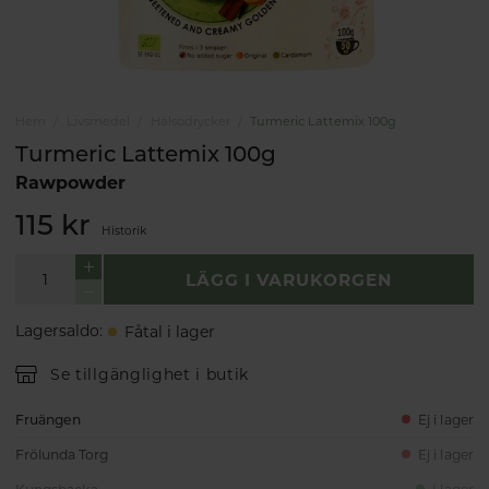
Hem
Livsmedel
Hälsodrycker
Turmeric Lattemix 100g
Turmeric Lattemix 100g
Rawpowder
115 kr
Historik
LÄGG I VARUKORGEN
Lagersaldo
:
Fåtal i lager
Se tillgänglighet i butik
Fruängen
Ej i lager
Frölunda Torg
Ej i lager