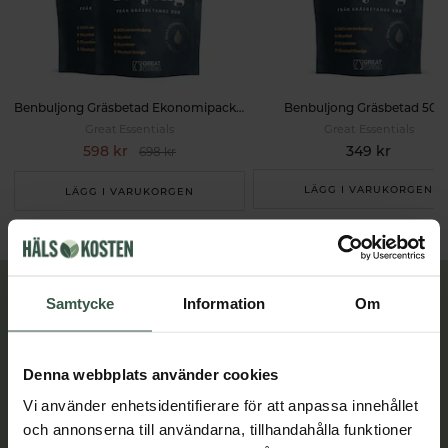
Benbuljong Gräsbetad Ekonomipack 2x500g
Benbuljong Gräsbetad 500
Great Essentials
Great Essentials
598 kr
349 kr
698 kr
LÄGG I VARUKORGEN
LÄGG I VARUKORGEN
Lär dig mer
Samtycke
Information
Om
Denna webbplats använder cookies
Vi använder enhetsidentifierare för att anpassa innehållet
och annonserna till användarna, tillhandahålla funktioner