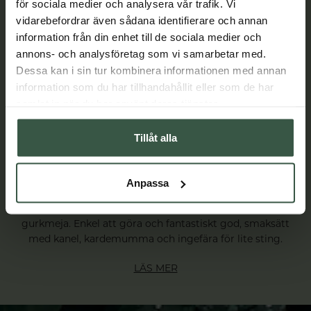
för sociala medier och analysera vår trafik. Vi
vidarebefordrar även sådana identifierare och annan
information från din enhet till de sociala medier och
annons- och analysföretag som vi samarbetar med.
Dessa kan i sin tur kombinera informationen med annan
information som du har tillhandahållit eller som de har
samlat in när du har använt deras tjänster.
Tillåt alla
Guldmjölk - värmande dryck med gurkmeja
Anpassa
Guldmjölk, golden milk eller gurkmejalatte är en smakrik
och värmande dryck gjorde med den hälsosamma kryddan
gurkmeja. Enkel att göra och fantastiskt god, smaksätt
med kanel, kardemumma och ingefära för lite sting.
LÄS MER