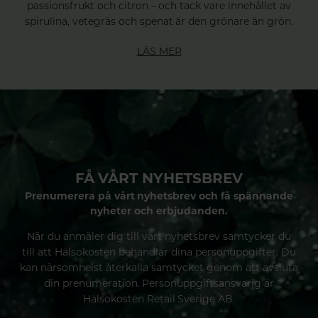
passionsfrukt och citron – och tack vare innehållet av
spirulina, vetegräs och spenat är den grönare än grön.
LÄS MER
FÅ VÅRT NYHETSBREV
Prenumerera på vårt nyhetsbrev och få spännande
nyheter och erbjudanden.
När du anmäler dig till vårt nyhetsbrev samtycker du
till att Hälsokosten behandlar dina personuppgifter. Du
kan närsomhelst återkalla samtycket genom att avsluta
din prenumeration. Personuppgiftsansvarig är
Hälsokosten Retail Sverige AB.