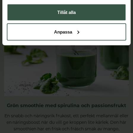
Tillåt alla
Anpassa
Grön smoothie med spirulina och passionsfrukt
En snabb och näringsrik frukost, ett perfekt mellanmål eller
en näringsboost när du vill ge kroppen lite kärlek. Den här
smoothien har en frisk och fräsch smak av mango,