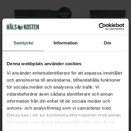
Samtycke
Information
Om
Denna webbplats använder cookies
Benbuljong Gräsbetad Ekonomipack 2x500g
Benbuljong Gräsbetad 500
Great Essentials
Great Essentials
Vi använder enhetsidentifierare för att anpassa innehållet
598 kr
349 kr
698 kr
och annonserna till användarna, tillhandahålla funktioner
för sociala medier och analysera vår trafik. Vi
LÄGG I VARUKORGEN
LÄGG I VARUKORGEN
vidarebefordrar även sådana identifierare och annan
information från din enhet till de sociala medier och
annons- och analysföretag som vi samarbetar med.
Dessa kan i sin tur kombinera informationen med annan
Lär dig mer
information som du har tillhandahållit eller som de har
samlat in när du har använt deras tjänster.