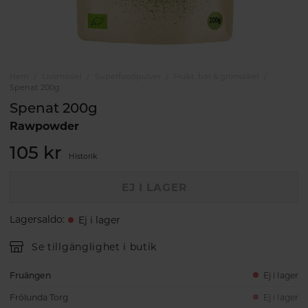
Hem
Livsmedel
Superfoodpulver
Frukt, bär & grönsaker
Spenat 200g
Spenat 200g
Rawpowder
105 kr
Historik
EJ I LAGER
Lagersaldo
:
Ej i lager
Se tillgänglighet i butik
Fruängen
Ej i lager
Frölunda Torg
Ej i lager