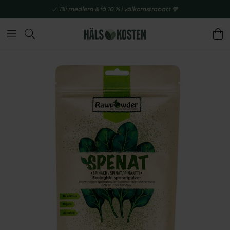
Bli medlem & få 10 % i välkomstrabatt 💚