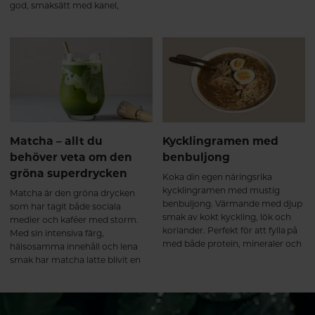
god, smaksätt med kanel,
kardemumma och ingefära för
lite sting.
Matcha – allt du
Kycklingramen med
behöver veta om den
benbuljong
gröna superdrycken
Koka din egen näringsrika
kycklingramen med mustig
Matcha är den gröna drycken
benbuljong. Värmande med djup
som har tagit både sociala
smak av kokt kyckling, lök och
medier och kaféer med storm.
koriander. Perfekt för att fylla på
Med sin intensiva färg,
med både protein, mineraler och
hälsosamma innehåll och lena
värme en kylig dag.
smak har matcha latte blivit en
favorit bland dem som vill ha ett
energigivande och naturligt
alternativ till kaffe.