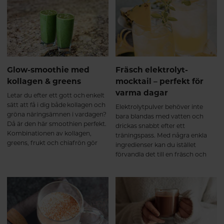
att använda produkten varje dag.
Kollagenpeptiderna har neutral
smak och löser sig lätt i
blandningen, vilket gör dem till
ett naturligt inslag i din
morgonrutin.
Glow-smoothie med
Fräsch elektrolyt-
kollagen & greens
mocktail – perfekt för
varma dagar
Letar du efter ett gott och enkelt
sätt att få i dig både kollagen och
Elektrolytpulver behöver inte
gröna näringsämnen i vardagen?
bara blandas med vatten och
Då är den här smoothien perfekt.
drickas snabbt efter ett
Kombinationen av kollagen,
träningspass. Med några enkla
greens, frukt och chiafrön gör
ingredienser kan du istället
den både krämig, fräsch och
förvandla det till en fräsch och
enkel att göra hemma på bara
uppiggande mocktail som passar
några minuter. Perfekt som
lika bra en varm sommardag
frukost, mellanmål eller efter
som efter träning.
träning – och ett smidigt sätt att
stötta hud, hår och leder varje
dag.