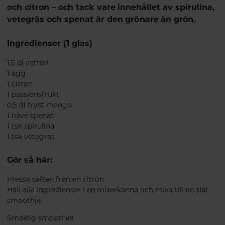
och citron – och tack vare innehållet av spirulina,
vetegräs och spenat är den grönare än grön.
Ingredienser (1 glas)
1,5 dl vatten
1 ägg
1 citron
1 passionsfrukt
0,5 dl fryst mango
1 näve spenat
1 tsk spirulina
1 tsk vetegräs
Gör så här:
Pressa saften från en citron.
Häll alla ingredienser i en mixerkanna och mixa till en slät
smoothie.
Smaklig smoothie!