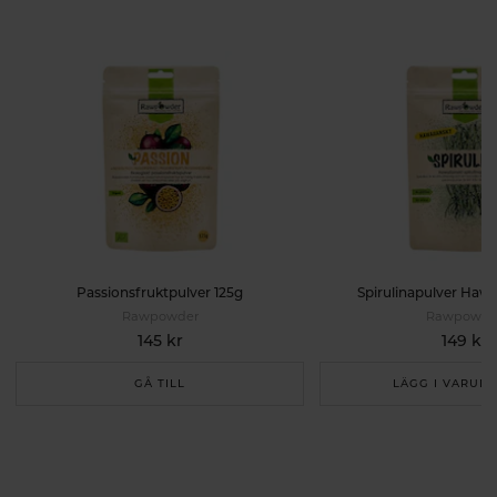
Passionsfruktpulver 125g
Spirulinapulver Hawa
Rawpowder
Rawpowde
145 kr
149 kr
GÅ TILL
LÄGG I VARUK