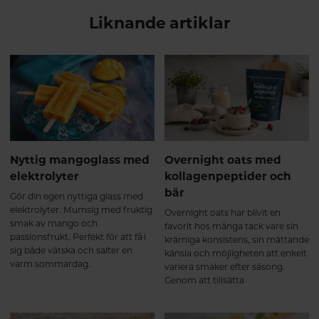
Liknande artiklar
Nyttig mangoglass med
Overnight oats med
elektrolyter
kollagenpeptider och
bär
Gör din egen nyttiga glass med
elektrolyter. Mumsig med fruktig
Overnight oats har blivit en
smak av mango och
favorit hos många tack vare sin
passionsfrukt. Perfekt för att få i
krämiga konsistens, sin mättande
sig både vätska och salter en
känsla och möjligheten att enkelt
varm sommardag.
variera smaker efter säsong.
Genom att tillsätta
Kollagenpeptider + Hyaluronsyra
får du dessutom ett smidigt sätt