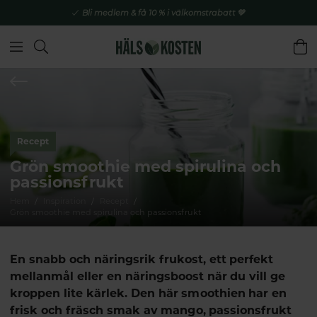
Bli medlem & få 10 % i välkomstrabatt 💚
Recept
Grön smoothie med spirulina och
passionsfrukt
Hem
Inspiration
Recept
Grön smoothie med spirulina och passionsfrukt
En snabb och näringsrik frukost, ett perfekt
mellanmål eller en näringsboost när du vill ge
kroppen lite kärlek. Den här smoothien har en
frisk och fräsch smak av mango, passionsfrukt